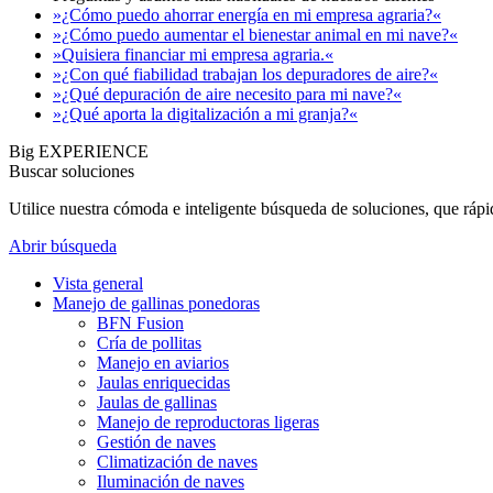
»¿Cómo puedo ahorrar energía en mi empresa agraria?«
»¿Cómo puedo aumentar el bienestar animal en mi nave?«
»Quisiera financiar mi empresa agraria.«
»¿Con qué fiabilidad trabajan los depuradores de aire?«
»¿Qué depuración de aire necesito para mi nave?«
»¿Qué aporta la digitalización a mi granja?«
Big EXPERIENCE
Buscar soluciones
Utilice nuestra cómoda e inteligente búsqueda de soluciones, que ráp
Abrir búsqueda
Vista general
Manejo de gallinas ponedoras
BFN Fusion
Cría de pollitas
Manejo en aviarios
Jaulas enriquecidas
Jaulas de gallinas
Manejo de reproductoras ligeras
Gestión de naves
Climatización de naves
Iluminación de naves