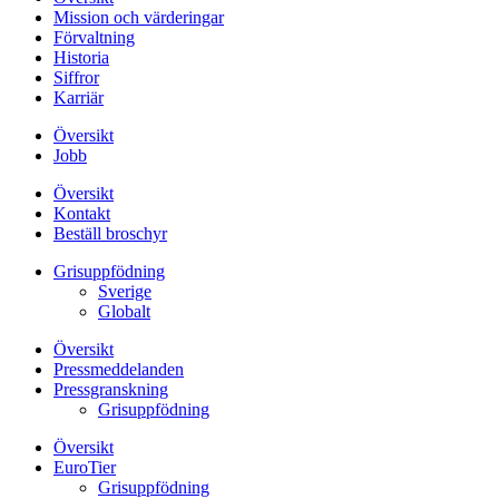
Mission och värderingar
Förvaltning
Historia
Siffror
Karriär
Översikt
Jobb
Översikt
Kontakt
Beställ broschyr
Grisuppfödning
Sverige
Globalt
Översikt
Pressmeddelanden
Pressgranskning
Grisuppfödning
Översikt
EuroTier
Grisuppfödning