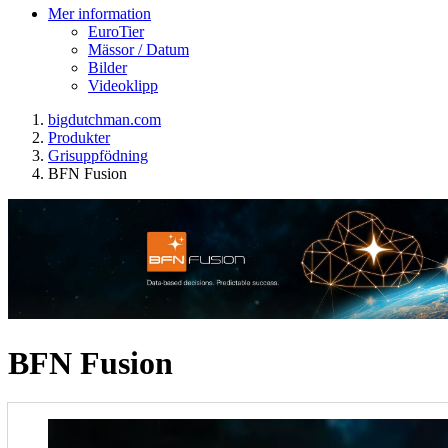
Mer information
EuroTier
Mässor / Datum
Bilder
Videoklipp
bigdutchman.com
Produkter
Grisuppfödning
BFN Fusion
BFN Fusion