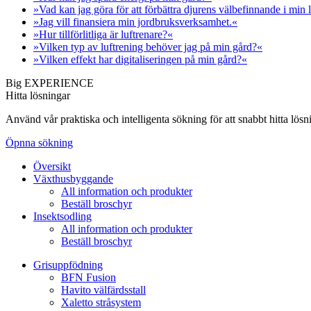
»Vad kan jag göra för att förbättra djurens välbefinnande i min
»Jag vill finansiera min jordbruksverksamhet.«
»Hur tillförlitliga är luftrenare?«
»Vilken typ av luftrening behöver jag på min gård?«
»Vilken effekt har digitaliseringen på min gård?«
Big EXPERIENCE
Hitta lösningar
Använd vår praktiska och intelligenta sökning för att snabbt hitta lö
Öpnna sökning
Översikt
Växthusbyggande
All information och produkter
Beställ broschyr
Insektsodling
All information och produkter
Beställ broschyr
Grisuppfödning
BFN Fusion
Havito välfärdsstall
Xaletto stråsystem