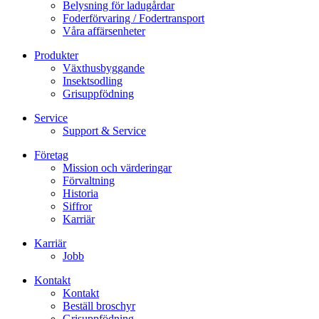
Belysning för ladugårdar
Foderförvaring / Fodertransport
Våra affärsenheter
Produkter
Växthusbyggande
Insektsodling
Grisuppfödning
Service
Support & Service
Företag
Mission och värderingar
Förvaltning
Historia
Siffror
Karriär
Karriär
Jobb
Kontakt
Kontakt
Beställ broschyr
Grisuppfödning