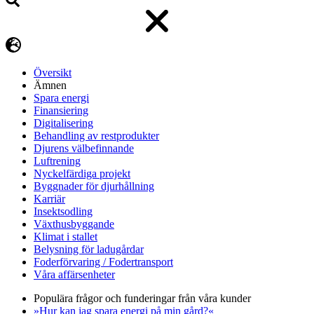
Översikt
Ämnen
Spara energi
Finansiering
Digitalisering
Behandling av restprodukter
Djurens välbefinnande
Luftrening
Nyckelfärdiga projekt
Byggnader för djurhållning
Karriär
Insektsodling
Växthusbyggande
Klimat i stallet
Belysning för ladugårdar
Foderförvaring / Fodertransport
Våra affärsenheter
Populära frågor och funderingar från våra kunder
»Hur kan jag spara energi på min gård?«