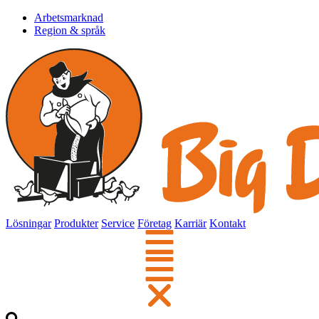
Arbetsmarknad
Region & språk
Lösningar
Produkter
Service
Företag
Karriär
Kontakt