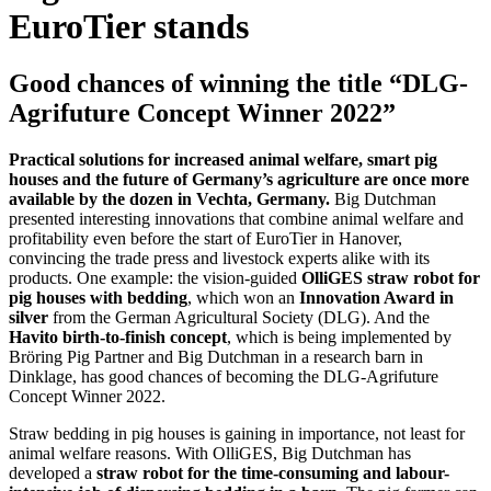
EuroTier stands
Good chances of winning the title “DLG-
Agrifuture Concept Winner 2022”
Practical solutions for increased animal welfare, smart pig
houses and the future of Germany’s agriculture are once more
available by the dozen in Vechta, Germany.
Big Dutchman
presented interesting innovations that combine animal welfare and
profitability even before the start of EuroTier in Hanover,
convincing the trade press and livestock experts alike with its
products. One example: the vision-guided
OlliGES straw robot for
pig houses with bedding
, which won an
Innovation Award in
silver
from the German Agricultural Society (DLG). And the
Havito birth-to-finish concept
, which is being implemented by
Bröring Pig Partner and Big Dutchman in a research barn in
Dinklage, has good chances of becoming the DLG-Agrifuture
Concept Winner 2022.
Straw bedding in pig houses is gaining in importance, not least for
animal welfare reasons. With OlliGES, Big Dutchman has
developed a
straw robot for the time-consuming and labour-