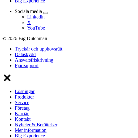
Big Experience
Sociala media
Linkedin
X
YouTube
© 2026 Big Dutchman
Tryckår och upphovsrätt
Dataskydd
Ansvarsfriskrivning
Fjärrsupport
Lösningar
Produkter
Service
Företag
Karriär
Kontakt
Nyheter & Berättelser
Mer information
Big Experience