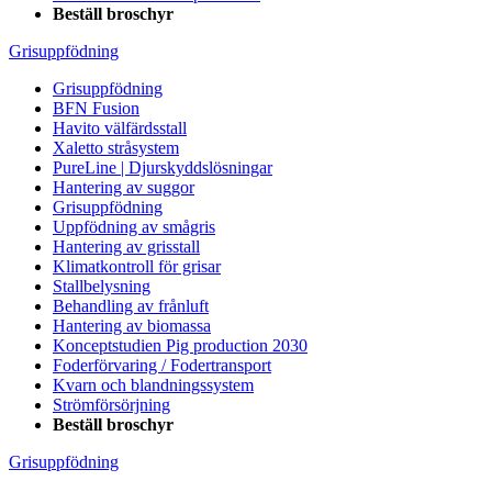
Beställ broschyr
Grisuppfödning
Grisuppfödning
BFN Fusion
Havito välfärdsstall
Xaletto stråsystem
PureLine | Djurskyddslösningar
Hantering av suggor
Grisuppfödning
Uppfödning av smågris
Hantering av grisstall
Klimatkontroll för grisar
Stallbelysning
Behandling av frånluft
Hantering av biomassa
Konceptstudien Pig production 2030
Foderförvaring / Fodertransport
Kvarn och blandningssystem
Strömförsörjning
Beställ broschyr
Grisuppfödning