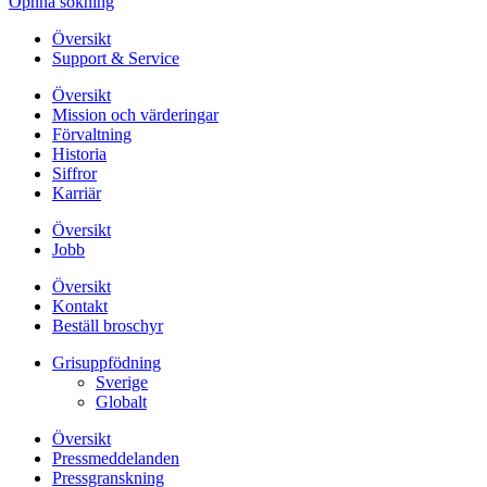
Öpnna sökning
Översikt
Support & Service
Översikt
Mission och värderingar
Förvaltning
Historia
Siffror
Karriär
Översikt
Jobb
Översikt
Kontakt
Beställ broschyr
Grisuppfödning
Sverige
Globalt
Översikt
Pressmeddelanden
Pressgranskning