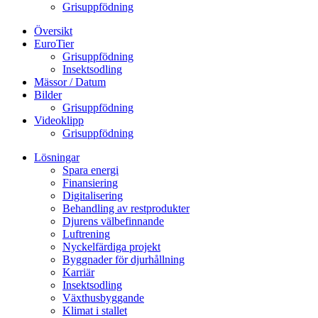
Grisuppfödning
Översikt
EuroTier
Grisuppfödning
Insektsodling
Mässor / Datum
Bilder
Grisuppfödning
Videoklipp
Grisuppfödning
Lösningar
Spara energi
Finansiering
Digitalisering
Behandling av restprodukter
Djurens välbefinnande
Luftrening
Nyckelfärdiga projekt
Byggnader för djurhållning
Karriär
Insektsodling
Växthusbyggande
Klimat i stallet