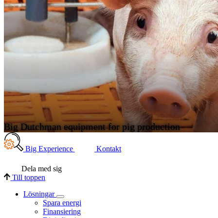
Big Dutchman equipment for pig production
Big Experience
Kontakt
Dela med sig
Till toppen
Lösningar
Spara energi
Finansiering