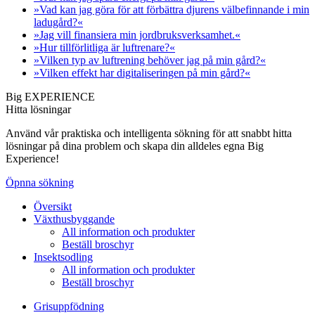
»Vad kan jag göra för att förbättra djurens välbefinnande i min
ladugård?«
»Jag vill finansiera min jordbruksverksamhet.«
»Hur tillförlitliga är luftrenare?«
»Vilken typ av luftrening behöver jag på min gård?«
»Vilken effekt har digitaliseringen på min gård?«
Big EXPERIENCE
Hitta lösningar
Använd vår praktiska och intelligenta sökning för att snabbt hitta
lösningar på dina problem och skapa din alldeles egna Big
Experience!
Öpnna sökning
Översikt
Växthusbyggande
All information och produkter
Beställ broschyr
Insektsodling
All information och produkter
Beställ broschyr
Grisuppfödning