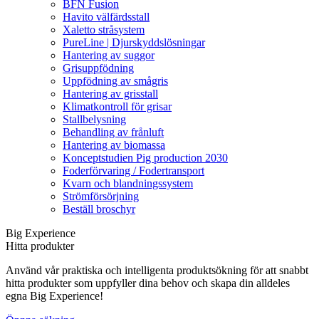
BFN Fusion
Havito välfärdsstall
Xaletto stråsystem
PureLine | Djurskyddslösningar
Hantering av suggor
Grisuppfödning
Uppfödning av smågris
Hantering av grisstall
Klimatkontroll för grisar
Stallbelysning
Behandling av frånluft
Hantering av biomassa
Konceptstudien Pig production 2030
Foderförvaring / Fodertransport
Kvarn och blandningssystem
Strömförsörjning
Beställ broschyr
Big Experience
Hitta produkter
Använd vår praktiska och intelligenta produktsökning för att snabbt
hitta produkter som uppfyller dina behov och skapa din alldeles
egna Big Experience!