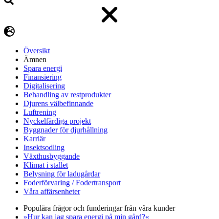
Översikt
Ämnen
Spara energi
Finansiering
Digitalisering
Behandling av restprodukter
Djurens välbefinnande
Luftrening
Nyckelfärdiga projekt
Byggnader för djurhållning
Karriär
Insektsodling
Växthusbyggande
Klimat i stallet
Belysning för ladugårdar
Foderförvaring / Fodertransport
Våra affärsenheter
Populära frågor och funderingar från våra kunder
»Hur kan jag spara energi på min gård?«