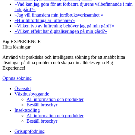
»Vad kan jag göra för att förbättra djurens välbefinnande i min
ladugård?«
»Jag vill finansiera min jordbruksverksamhet.«
»Hur tillförlitliga är luftrenare?«
»Vilken typ av luftrening behöver jag på min gård?«
»Vilken effekt har digitaliseringen på min gård?«
Big EXPERIENCE
Hitta lösningar
Använd vår praktiska och intelligenta sökning för att snabbt hitta
lösningar på dina problem och skapa din alldeles egna Big
Experience!
Öpnna sökning
Översikt
Växthusbyggande
All information och produkter
Beställ broschyr
Insektsodling
All information och produkter
Beställ broschyr
Grisuppfödning