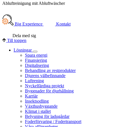
Abluftreinigung mit Abluftwäscher
Big Experience
Kontakt
Dela med sig
Till toppen
Lösningar
Spara energi
Finansiering
Digitalisering
Behandling av restprodukter
Djurens välbefinnande
Luftrening
Nyckelfärdiga projekt
Byggnader för djurhållning
Karriär
Insektsodling
Växthusbyggande
Klimat i stallet
Belysning för ladugårdar
Foderförvaring / Fodertransport
Våra affärsenheter