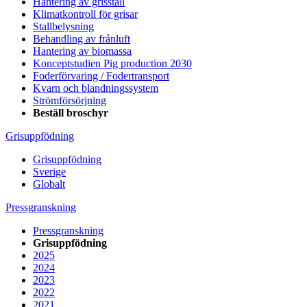
Hantering av grisstall
Klimatkontroll för grisar
Stallbelysning
Behandling av frånluft
Hantering av biomassa
Konceptstudien Pig production 2030
Foderförvaring / Fodertransport
Kvarn och blandningssystem
Strömförsörjning
Beställ broschyr
Grisuppfödning
Grisuppfödning
Sverige
Globalt
Pressgranskning
Pressgranskning
Grisuppfödning
2025
2024
2023
2022
2021