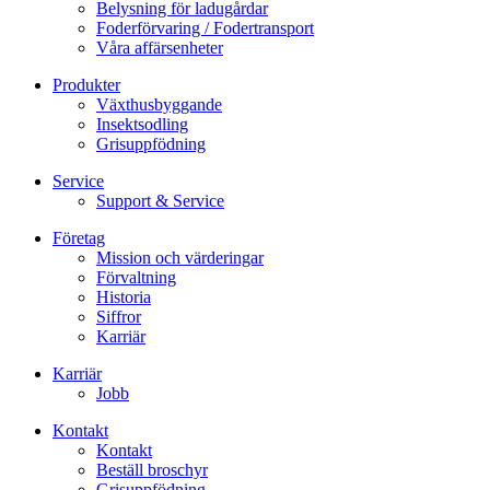
Belysning för ladugårdar
Foderförvaring / Fodertransport
Våra affärsenheter
Produkter
Växthusbyggande
Insektsodling
Grisuppfödning
Service
Support & Service
Företag
Mission och värderingar
Förvaltning
Historia
Siffror
Karriär
Karriär
Jobb
Kontakt
Kontakt
Beställ broschyr
Grisuppfödning