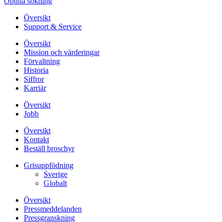
Öpnna sökning
Översikt
Support & Service
Översikt
Mission och värderingar
Förvaltning
Historia
Siffror
Karriär
Översikt
Jobb
Översikt
Kontakt
Beställ broschyr
Grisuppfödning
Sverige
Globalt
Översikt
Pressmeddelanden
Pressgranskning