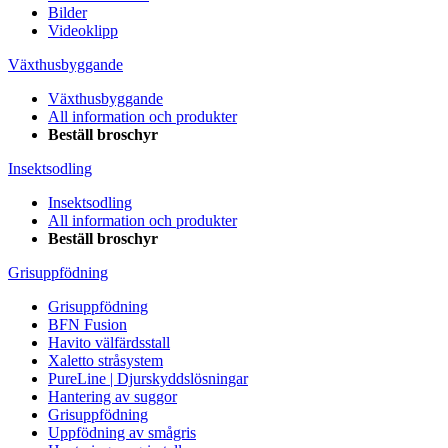
Bilder
Videoklipp
Växthusbyggande
Växthusbyggande
All information och produkter
Beställ broschyr
Insektsodling
Insektsodling
All information och produkter
Beställ broschyr
Grisuppfödning
Grisuppfödning
BFN Fusion
Havito välfärdsstall
Xaletto stråsystem
PureLine | Djurskyddslösningar
Hantering av suggor
Grisuppfödning
Uppfödning av smågris