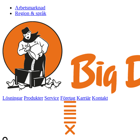
Arbetsmarknad
Region & språk
Lösningar
Produkter
Service
Företag
Karriär
Kontakt