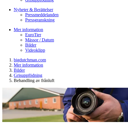
Nyheter & Berättelser
Pressmeddelanden
Pressgranskning
Mer information
EuroTier
Mässor / Datum
Bilder
Videoklipp
bigdutchman.com
Mer information
Bilder
Grisuppfödning
Behandling av frånluft