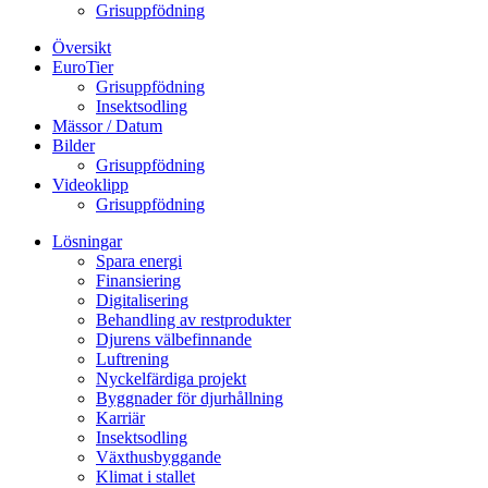
Grisuppfödning
Översikt
EuroTier
Grisuppfödning
Insektsodling
Mässor / Datum
Bilder
Grisuppfödning
Videoklipp
Grisuppfödning
Lösningar
Spara energi
Finansiering
Digitalisering
Behandling av restprodukter
Djurens välbefinnande
Luftrening
Nyckelfärdiga projekt
Byggnader för djurhållning
Karriär
Insektsodling
Växthusbyggande
Klimat i stallet