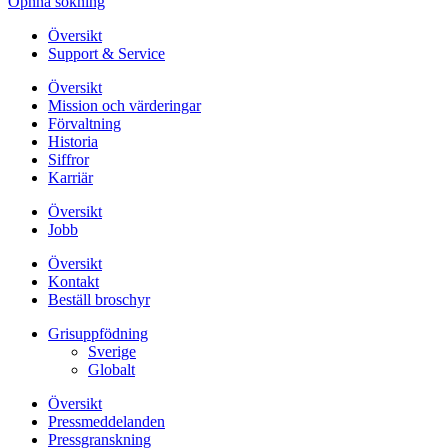
Öpnna sökning
Översikt
Support & Service
Översikt
Mission och värderingar
Förvaltning
Historia
Siffror
Karriär
Översikt
Jobb
Översikt
Kontakt
Beställ broschyr
Grisuppfödning
Sverige
Globalt
Översikt
Pressmeddelanden
Pressgranskning