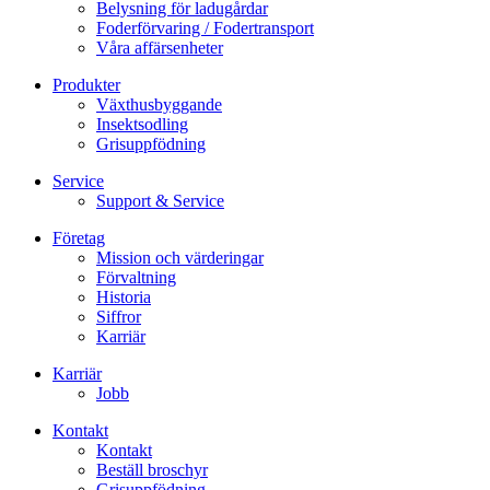
Belysning för ladugårdar
Foderförvaring / Fodertransport
Våra affärsenheter
Produkter
Växthusbyggande
Insektsodling
Grisuppfödning
Service
Support & Service
Företag
Mission och värderingar
Förvaltning
Historia
Siffror
Karriär
Karriär
Jobb
Kontakt
Kontakt
Beställ broschyr
Grisuppfödning