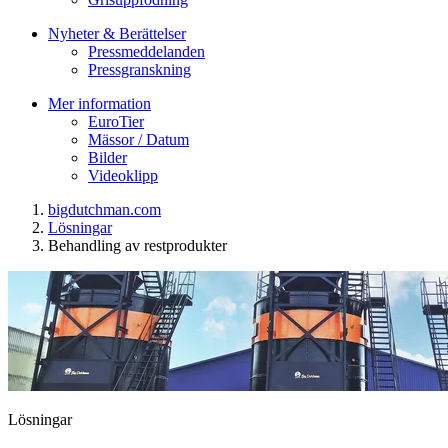
Nyheter & Berättelser
Pressmeddelanden
Pressgranskning
Mer information
EuroTier
Mässor / Datum
Bilder
Videoklipp
bigdutchman.com
Lösningar
Behandling av restprodukter
Lösningar