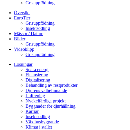
Grisuppfödning
Översikt
EuroTier
Grisuppfödning
Insektsodling
Mässor / Datum
Bilder
Grisuppfödning
Videoklipp
Grisuppfödning
Lösningar
Spara energi
Finansiering
Digitalisering
Behandling av restprodukter
Djurens välbefinnande
Luftrening
Nyckelfärdiga projekt
Byggnader för djurhållning
Karriär
Insektsodling
Växthusbyggande
Klimat i stallet