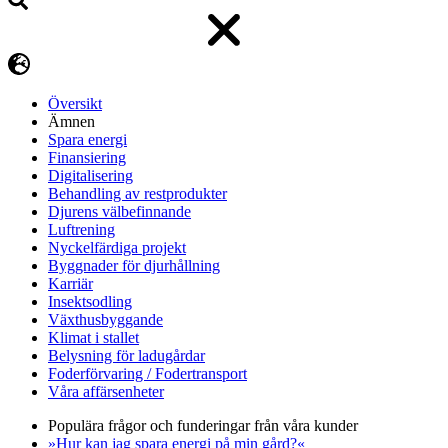
Översikt
Ämnen
Spara energi
Finansiering
Digitalisering
Behandling av restprodukter
Djurens välbefinnande
Luftrening
Nyckelfärdiga projekt
Byggnader för djurhållning
Karriär
Insektsodling
Växthusbyggande
Klimat i stallet
Belysning för ladugårdar
Foderförvaring / Fodertransport
Våra affärsenheter
Populära frågor och funderingar från våra kunder
»Hur kan jag spara energi på min gård?«