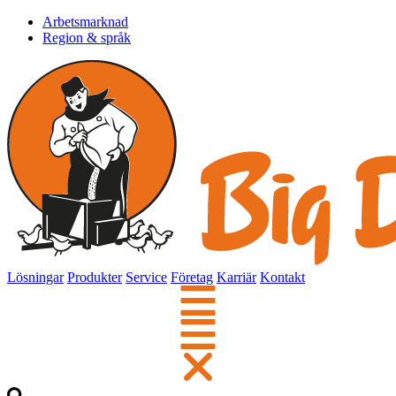
Arbetsmarknad
Region & språk
Lösningar
Produkter
Service
Företag
Karriär
Kontakt