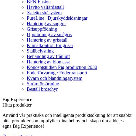
BFN Fusion
Havito välfärdsstall
Xaletto stråsystem
PureLine | Djurskyddslösningar
Hantering av suggor
Grisuppfödning
Uppfödning av smågris
Hantering av grisstall
Klimatkontroll för grisar
Stallbelysning
Behandling av frånluft
Hantering av biomassa
Konceptstudien Pig production 2030
Foderförvaring / Fodertransport
Kvarn och blandningssystem
Strömförsörjning
Beställ broschyr
Big Experience
Hitta produkter
Använd vår praktiska och intelligenta produktsökning för att snabbt
hitta produkter som uppfyller dina behov och skapa din alldeles
egna Big Experience!