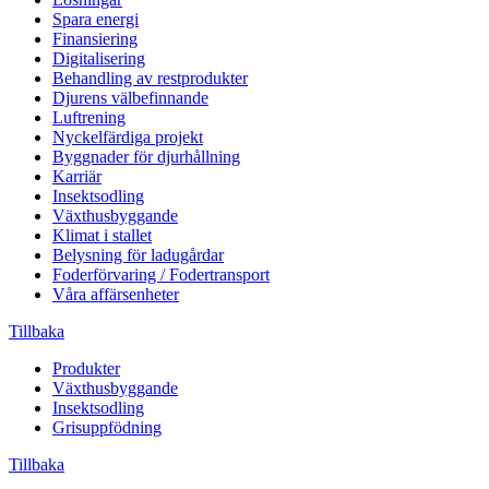
Spara energi
Finansiering
Digitalisering
Behandling av restprodukter
Djurens välbefinnande
Luftrening
Nyckelfärdiga projekt
Byggnader för djurhållning
Karriär
Insektsodling
Växthusbyggande
Klimat i stallet
Belysning för ladugårdar
Foderförvaring / Fodertransport
Våra affärsenheter
Tillbaka
Produkter
Växthusbyggande
Insektsodling
Grisuppfödning
Tillbaka