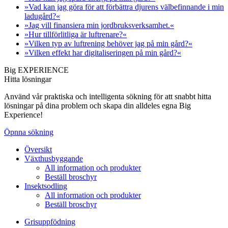
»Vad kan jag göra för att förbättra djurens välbefinnande i min
ladugård?«
»Jag vill finansiera min jordbruksverksamhet.«
»Hur tillförlitliga är luftrenare?«
»Vilken typ av luftrening behöver jag på min gård?«
»Vilken effekt har digitaliseringen på min gård?«
Big EXPERIENCE
Hitta lösningar
Använd vår praktiska och intelligenta sökning för att snabbt hitta
lösningar på dina problem och skapa din alldeles egna Big
Experience!
Öpnna sökning
Översikt
Växthusbyggande
All information och produkter
Beställ broschyr
Insektsodling
All information och produkter
Beställ broschyr
Grisuppfödning