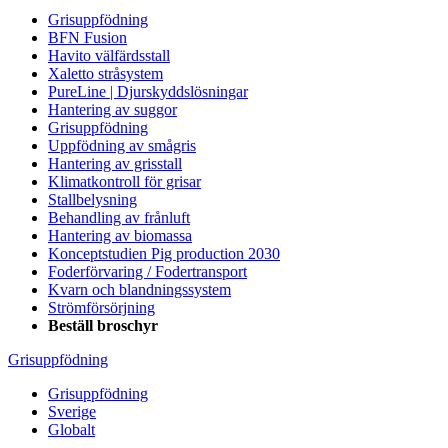
Grisuppfödning
BFN Fusion
Havito välfärdsstall
Xaletto stråsystem
PureLine | Djurskyddslösningar
Hantering av suggor
Grisuppfödning
Uppfödning av smågris
Hantering av grisstall
Klimatkontroll för grisar
Stallbelysning
Behandling av frånluft
Hantering av biomassa
Konceptstudien Pig production 2030
Foderförvaring / Fodertransport
Kvarn och blandningssystem
Strömförsörjning
Beställ broschyr
Grisuppfödning
Grisuppfödning
Sverige
Globalt