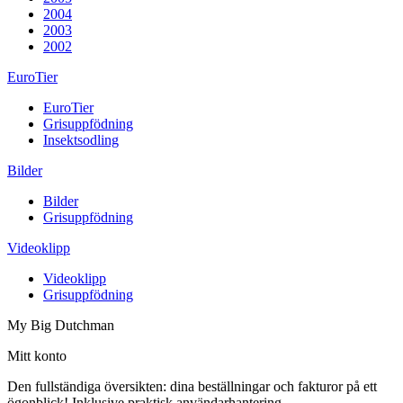
2004
2003
2002
EuroTier
EuroTier
Grisuppfödning
Insektsodling
Bilder
Bilder
Grisuppfödning
Videoklipp
Videoklipp
Grisuppfödning
My Big Dutchman
Mitt konto
Den fullständiga översikten: dina beställningar och fakturor på ett
ögonblick! Inklusive praktisk användarhantering.