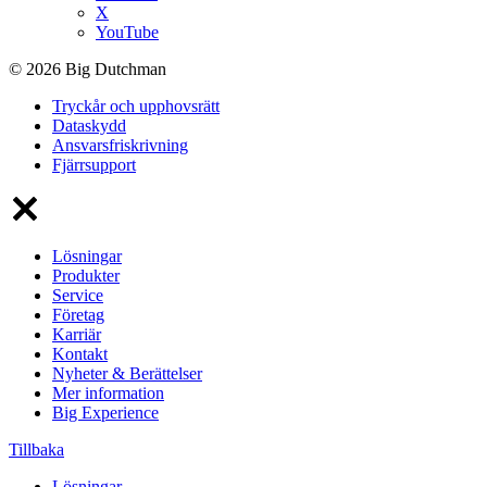
X
YouTube
© 2026 Big Dutchman
Tryckår och upphovsrätt
Dataskydd
Ansvarsfriskrivning
Fjärrsupport
Lösningar
Produkter
Service
Företag
Karriär
Kontakt
Nyheter & Berättelser
Mer information
Big Experience
Tillbaka
Lösningar