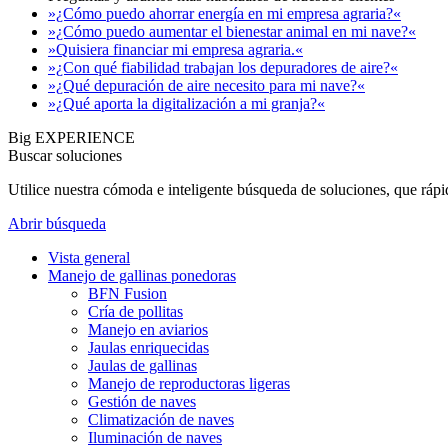
»¿Cómo puedo ahorrar energía en mi empresa agraria?«
»¿Cómo puedo aumentar el bienestar animal en mi nave?«
»Quisiera financiar mi empresa agraria.«
»¿Con qué fiabilidad trabajan los depuradores de aire?«
»¿Qué depuración de aire necesito para mi nave?«
»¿Qué aporta la digitalización a mi granja?«
Big EXPERIENCE
Buscar soluciones
Utilice nuestra cómoda e inteligente búsqueda de soluciones, que ráp
Abrir búsqueda
Vista general
Manejo de gallinas ponedoras
BFN Fusion
Cría de pollitas
Manejo en aviarios
Jaulas enriquecidas
Jaulas de gallinas
Manejo de reproductoras ligeras
Gestión de naves
Climatización de naves
Iluminación de naves