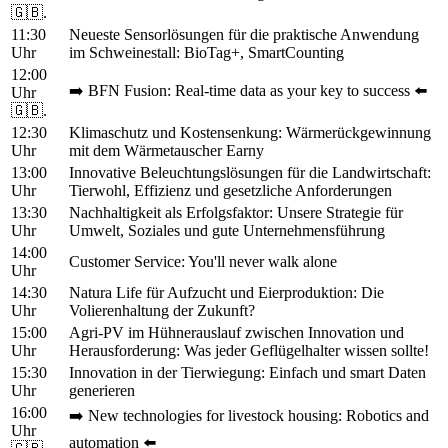
🇬🇧.
11:30
Neueste Sensorlösungen für die praktische Anwendung
Uhr
im Schweinestall: BioTag+, SmartCounting
12:00
➡️ BFN Fusion: Real-time data as your key to success ⬅️
Uhr
🇬🇧.
12:30
Klimaschutz und Kostensenkung: Wärmerückgewinnung
Uhr
mit dem Wärmetauscher Earny
13:00
Innovative Beleuchtungslösungen für die Landwirtschaft:
Uhr
Tierwohl, Effizienz und gesetzliche Anforderungen
13:30
Nachhaltigkeit als Erfolgsfaktor: Unsere Strategie für
Uhr
Umwelt, Soziales und gute Unternehmensführung
14:00
Customer Service: You'll never walk alone
Uhr
14:30
Natura Life für Aufzucht und Eierproduktion: Die
Uhr
Volierenhaltung der Zukunft?
15:00
Agri-PV im Hühnerauslauf zwischen Innovation und
Uhr
Herausforderung: Was jeder Geflügelhalter wissen sollte!
15:30
Innovation in der Tierwiegung: Einfach und smart Daten
Uhr
generieren
16:00
➡️ New technologies for livestock housing: Robotics and
Uhr
automation ⬅️