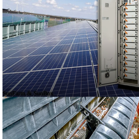
SunFarm & SunBox