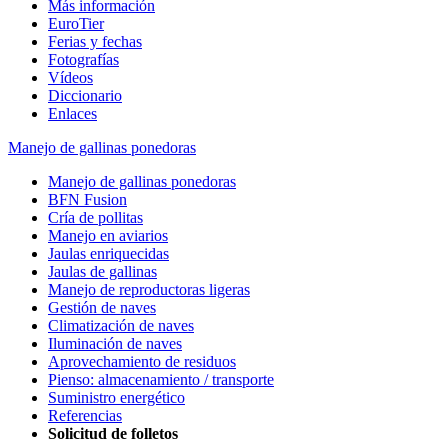
Más información
EuroTier
Ferias y fechas
Fotografías
Vídeos
Diccionario
Enlaces
Manejo de gallinas ponedoras
Manejo de gallinas ponedoras
BFN Fusion
Cría de pollitas
Manejo en aviarios
Jaulas enriquecidas
Jaulas de gallinas
Manejo de reproductoras ligeras
Gestión de naves
Climatización de naves
Iluminación de naves
Aprovechamiento de residuos
Pienso: almacenamiento / transporte
Suministro energético
Referencias
Solicitud de folletos