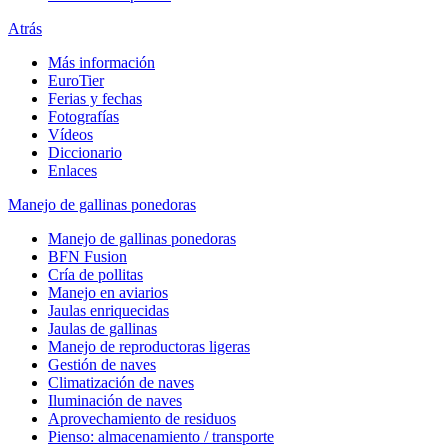
Atrás
Más información
EuroTier
Ferias y fechas
Fotografías
Vídeos
Diccionario
Enlaces
Manejo de gallinas ponedoras
Manejo de gallinas ponedoras
BFN Fusion
Cría de pollitas
Manejo en aviarios
Jaulas enriquecidas
Jaulas de gallinas
Manejo de reproductoras ligeras
Gestión de naves
Climatización de naves
Iluminación de naves
Aprovechamiento de residuos
Pienso: almacenamiento / transporte