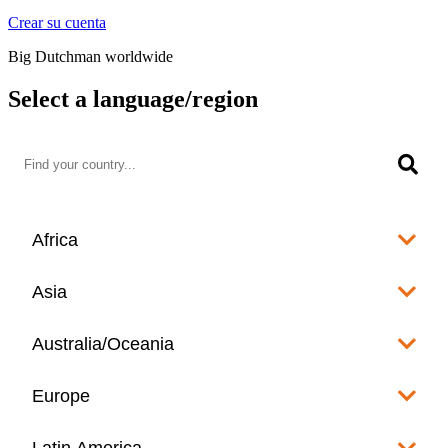
Crear su cuenta
Big Dutchman worldwide
Select a language/region
Africa
Algeria
Asia
العربية
Afghanistan
Australia/Oceania
Angola
English
www.bigdutchman.co.za
Australia
Europe
Bangladesh
Benin
www.bigdutchman.asia
www.bigdutchman.asia
Français
Albania
Latin America