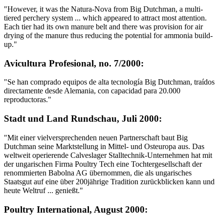
"However, it was the Natura-Nova from Big Dutchman, a multi-
tiered perchery system ... which appeared to attract most attention.
Each tier had its own manure belt and there was provision for air
drying of the manure thus reducing the potential for ammonia build-
up."
Avicultura Profesional, no. 7/2000:
"Se han comprado equipos de alta tecnología Big Dutchman, traídos
directamente desde Alemania, con capacidad para 20.000
reproductoras."
Stadt und Land Rundschau, Juli 2000:
"Mit einer vielversprechenden neuen Partnerschaft baut Big
Dutchman seine Marktstellung in Mittel- und Osteuropa aus. Das
weltweit operierende Calveslager Stalltechnik-Unternehmen hat mit
der ungarischen Firma Poultry Tech eine Tochtergesellschaft der
renommierten Babolna AG übernommen, die als ungarisches
Staatsgut auf eine über 200jährige Tradition zurückblicken kann und
heute Weltruf ... genießt."
Poultry International, August 2000: