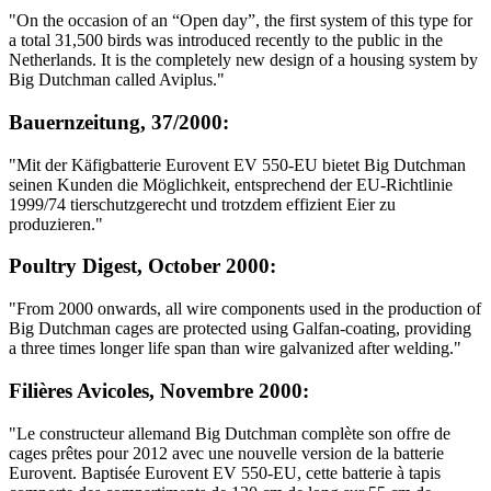
"On the occasion of an “Open day”, the first system of this type for
a total 31,500 birds was introduced recently to the public in the
Netherlands. It is the completely new design of a housing system by
Big Dutchman called Aviplus."
Bauernzeitung, 37/2000:
"Mit der Käfigbatterie Eurovent EV 550-EU bietet Big Dutchman
seinen Kunden die Möglichkeit, entsprechend der EU-Richtlinie
1999/74 tierschutzgerecht und trotzdem effizient Eier zu
produzieren."
Poultry Digest, October 2000:
"From 2000 onwards, all wire components used in the production of
Big Dutchman cages are protected using Galfan-coating, providing
a three times longer life span than wire galvanized after welding."
Filières Avicoles, Novembre 2000:
"Le constructeur allemand Big Dutchman complète son offre de
cages prêtes pour 2012 avec une nouvelle version de la batterie
Eurovent. Baptisée Eurovent EV 550-EU, cette batterie à tapis