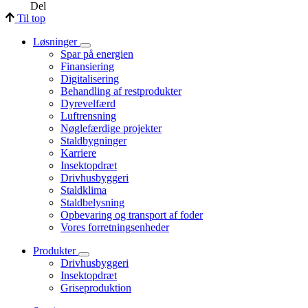
Del
Til top
Løsninger
Spar på energien
Finansiering
Digitalisering
Behandling af restprodukter
Dyrevelfærd
Luftrensning
Nøglefærdige projekter
Staldbygninger
Karriere
Insektopdræt
Drivhusbyggeri
Staldklima
Staldbelysning
Opbevaring og transport af foder
Vores forretningsenheder
Produkter
Drivhusbyggeri
Insektopdræt
Griseproduktion