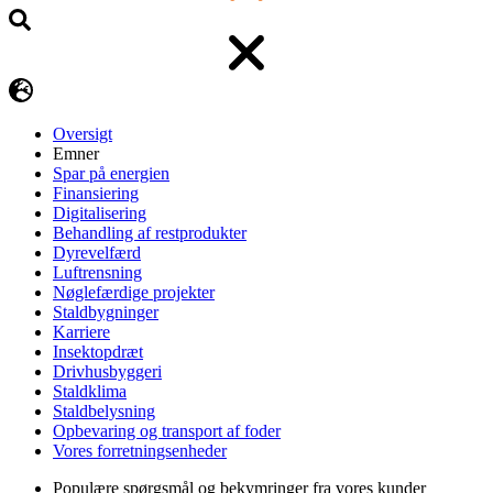
Oversigt
Emner
Spar på energien
Finansiering
Digitalisering
Behandling af restprodukter
Dyrevelfærd
Luftrensning
Nøglefærdige projekter
Staldbygninger
Karriere
Insektopdræt
Drivhusbyggeri
Staldklima
Staldbelysning
Opbevaring og transport af foder
Vores forretningsenheder
Populære spørgsmål og bekymringer fra vores kunder