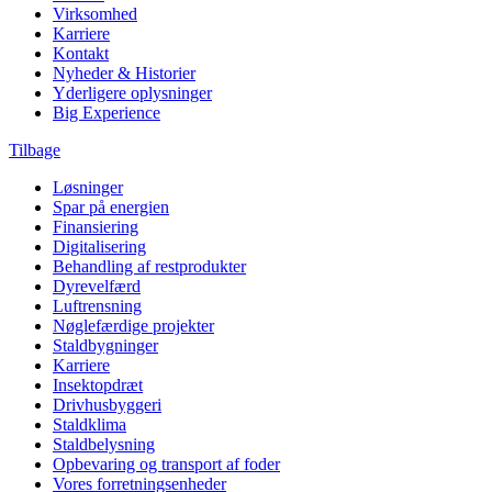
Virksomhed
Karriere
Kontakt
Nyheder & Historier
Yderligere oplysninger
Big Experience
Tilbage
Løsninger
Spar på energien
Finansiering
Digitalisering
Behandling af restprodukter
Dyrevelfærd
Luftrensning
Nøglefærdige projekter
Staldbygninger
Karriere
Insektopdræt
Drivhusbyggeri
Staldklima
Staldbelysning
Opbevaring og transport af foder
Vores forretningsenheder