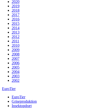
2020
2019
2018
2017
2016
2015
2014
2013
2012
2011
2010
2009
2008
2007
2006
2005
2004
2003
2002
EuroTier
EuroTier
Griseproduktion
Insektopdræt