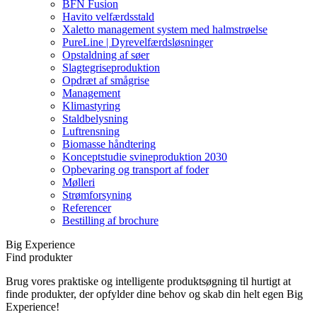
BFN Fusion
Havito velfærdsstald
Xaletto management system med halmstrøelse
PureLine | Dyrevelfærdsløsninger
Opstaldning af søer
Slagtegriseproduktion
Opdræt af smågrise
Management
Klimastyring
Staldbelysning
Luftrensning
Biomasse håndtering
Konceptstudie svineproduktion 2030
Opbevaring og transport af foder
Mølleri
Strømforsyning
Referencer
Bestilling af brochure
Big Experience
Find produkter
Brug vores praktiske og intelligente produktsøgning til hurtigt at
finde produkter, der opfylder dine behov og skab din helt egen Big
Experience!