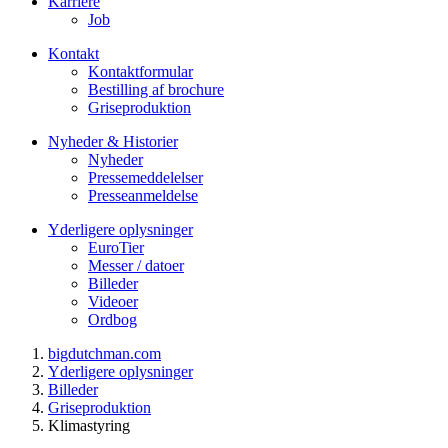
Karriere
Job
Kontakt
Kontaktformular
Bestilling af brochure
Griseproduktion
Nyheder & Historier
Nyheder
Pressemeddelelser
Presseanmeldelse
Yderligere oplysninger
EuroTier
Messer / datoer
Billeder
Videoer
Ordbog
bigdutchman.com
Yderligere oplysninger
Billeder
Griseproduktion
Klimastyring