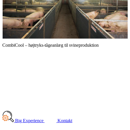
Z
CombiCool – højtryks-tågeanlæg til svineproduktion
Big Experience
Kontakt