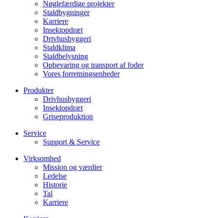
Nøglefærdige projekter
Staldbygninger
Karriere
Insektopdræt
Drivhusbyggeri
Staldklima
Staldbelysning
Opbevaring og transport af foder
Vores forretningsenheder
Produkter
Drivhusbyggeri
Insektopdræt
Griseproduktion
Service
Support & Service
Virksomhed
Mission og værdier
Ledelse
Historie
Tal
Karriere