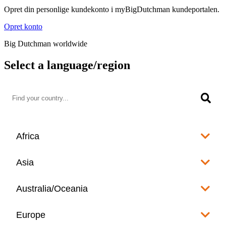
Opret din personlige kundekonto i myBigDutchman kundeportalen.
Opret konto
Big Dutchman worldwide
Select a language/region
Africa
Algeria
Asia
العربية
Afghanistan
Australia/Oceania
Angola
English
www.bigdutchman.co.za
Australia
Europe
Bangladesh
Benin
www.bigdutchman.asia