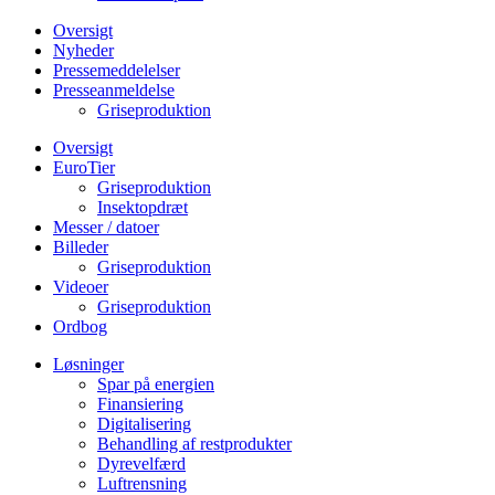
Oversigt
Nyheder
Pressemeddelelser
Presseanmeldelse
Griseproduktion
Oversigt
EuroTier
Griseproduktion
Insektopdræt
Messer / datoer
Billeder
Griseproduktion
Videoer
Griseproduktion
Ordbog
Løsninger
Spar på energien
Finansiering
Digitalisering
Behandling af restprodukter
Dyrevelfærd
Luftrensning