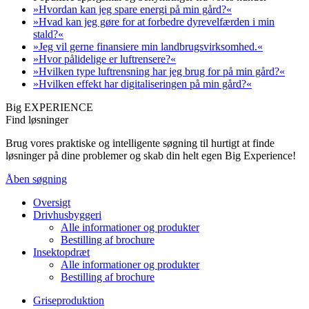
»Hvordan kan jeg spare energi på min gård?«
»Hvad kan jeg gøre for at forbedre dyrevelfærden i min
stald?«
»Jeg vil gerne finansiere min landbrugsvirksomhed.«
»Hvor pålidelige er luftrensere?«
»Hvilken type luftrensning har jeg brug for på min gård?«
»Hvilken effekt har digitaliseringen på min gård?«
Big EXPERIENCE
Find løsninger
Brug vores praktiske og intelligente søgning til hurtigt at finde
løsninger på dine problemer og skab din helt egen Big Experience!
Åben søgning
Oversigt
Drivhusbyggeri
Alle informationer og produkter
Bestilling af brochure
Insektopdræt
Alle informationer og produkter
Bestilling af brochure
Griseproduktion