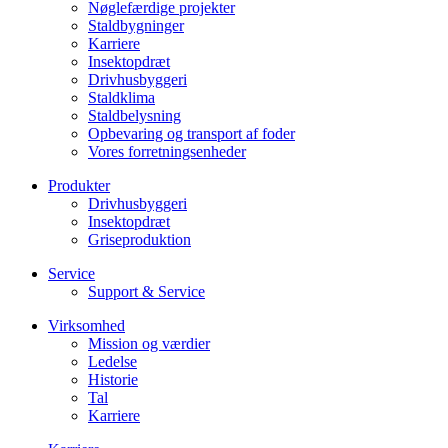
Nøglefærdige projekter
Staldbygninger
Karriere
Insektopdræt
Drivhusbyggeri
Staldklima
Staldbelysning
Opbevaring og transport af foder
Vores forretningsenheder
Produkter
Drivhusbyggeri
Insektopdræt
Griseproduktion
Service
Support & Service
Virksomhed
Mission og værdier
Ledelse
Historie
Tal
Karriere