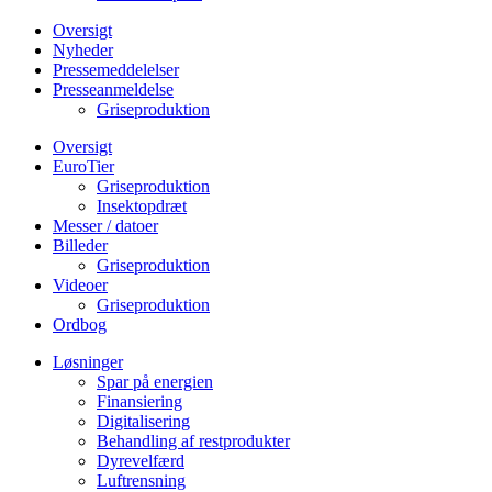
Oversigt
Nyheder
Pressemeddelelser
Presseanmeldelse
Griseproduktion
Oversigt
EuroTier
Griseproduktion
Insektopdræt
Messer / datoer
Billeder
Griseproduktion
Videoer
Griseproduktion
Ordbog
Løsninger
Spar på energien
Finansiering
Digitalisering
Behandling af restprodukter
Dyrevelfærd
Luftrensning