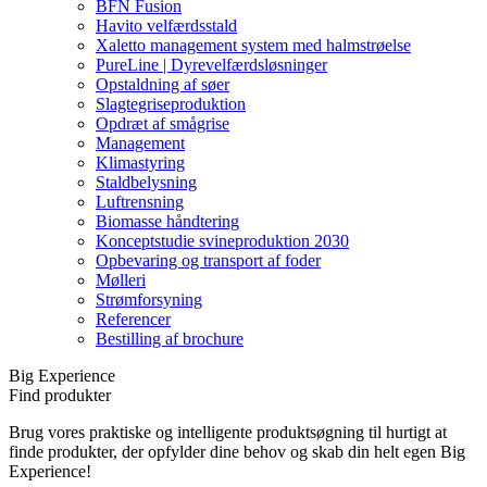
BFN Fusion
Havito velfærdsstald
Xaletto management system med halmstrøelse
PureLine | Dyrevelfærdsløsninger
Opstaldning af søer
Slagtegriseproduktion
Opdræt af smågrise
Management
Klimastyring
Staldbelysning
Luftrensning
Biomasse håndtering
Konceptstudie svineproduktion 2030
Opbevaring og transport af foder
Mølleri
Strømforsyning
Referencer
Bestilling af brochure
Big Experience
Find produkter
Brug vores praktiske og intelligente produktsøgning til hurtigt at
finde produkter, der opfylder dine behov og skab din helt egen Big
Experience!