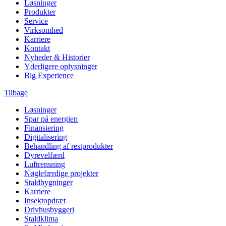
Løsninger
Produkter
Service
Virksomhed
Karriere
Kontakt
Nyheder & Historier
Yderligere oplysninger
Big Experience
Tilbage
Løsninger
Spar på energien
Finansiering
Digitalisering
Behandling af restprodukter
Dyrevelfærd
Luftrensning
Nøglefærdige projekter
Staldbygninger
Karriere
Insektopdræt
Drivhusbyggeri
Staldklima