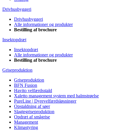
Drivhusbyggeri
Drivhusbyggeri
Alle informationer og produkter
Bestilling af brochure
Insektopdræt
Insektopdræt
Alle informationer og produkter
Bestilling af brochure
Griseproduktion
Griseproduktion
BFN Fusion
Havito velfærdsstald
Xaletto management system med halmstrøelse
PureLine | Dyrevelfærdsløsninger
Opstaldning af søer
Slagtegriseproduktion
Opdræt af smågrise
Management
Klimastyring