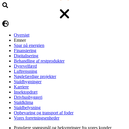
Oversigt
Emner
Spar på energien
Finansiering
Digitalisering
Behandling af restprodukter
Dyrevelfærd
Luftrensning
Nøglefærdige projekter
Staldbygninger
Karriere
Insektopdræt
Drivhusbyggeri
Staldklima
Staldbelysning
Opbevaring og transport af foder
Vores forretningsenheder
Populære spørgsmål og bekymringer fra vores kunder