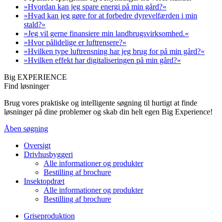
»Hvordan kan jeg spare energi på min gård?«
»Hvad kan jeg gøre for at forbedre dyrevelfærden i min
stald?«
»Jeg vil gerne finansiere min landbrugsvirksomhed.«
»Hvor pålidelige er luftrensere?«
»Hvilken type luftrensning har jeg brug for på min gård?«
»Hvilken effekt har digitaliseringen på min gård?«
Big EXPERIENCE
Find løsninger
Brug vores praktiske og intelligente søgning til hurtigt at finde
løsninger på dine problemer og skab din helt egen Big Experience!
Åben søgning
Oversigt
Drivhusbyggeri
Alle informationer og produkter
Bestilling af brochure
Insektopdræt
Alle informationer og produkter
Bestilling af brochure
Griseproduktion