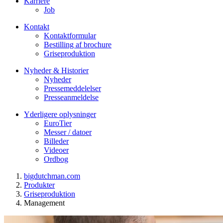
Karriere
Job
Kontakt
Kontaktformular
Bestilling af brochure
Griseproduktion
Nyheder & Historier
Nyheder
Pressemeddelelser
Presseanmeldelse
Yderligere oplysninger
EuroTier
Messer / datoer
Billeder
Videoer
Ordbog
bigdutchman.com
Produkter
Griseproduktion
Management