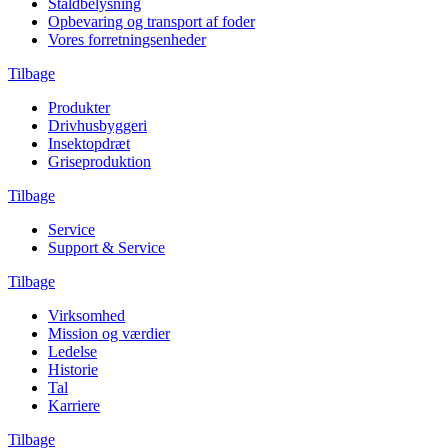
Staldbelysning
Opbevaring og transport af foder
Vores forretningsenheder
Tilbage
Produkter
Drivhusbyggeri
Insektopdræt
Griseproduktion
Tilbage
Service
Support & Service
Tilbage
Virksomhed
Mission og værdier
Ledelse
Historie
Tal
Karriere
Tilbage