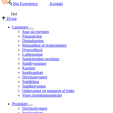
Big Experience
Kontakt
Del
Til top
Løsninger
Spar på energien
Finansiering
Digitalisering
Behandling af restprodukter
Dyrevelfærd
Luftrensning
Nøglefærdige projekter
Staldbygninger
Karriere
Insektopdræt
Drivhusbyggeri
Staldklima
Staldbelysning
Opbevaring og transport af foder
Vores forretningsenheder
Produkter
Drivhusbyggeri
Insektopdræt