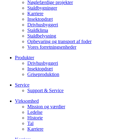
Nøglefærdige projekter
Staldbygninger
Karriere
Insektopdræt
Drivhusbyggeri
Staldklima
Staldbelysning
Opbevaring og transport af foder
Vores forretningsenheder
Produkter
Drivhusbyggeri
Insektopdræt
Griseproduktion
Service
Support & Service
Virksomhed
Mission og værdier
Ledelse
Historie
Tal
Karriere