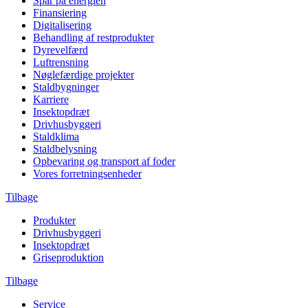
Spar på energien
Finansiering
Digitalisering
Behandling af restprodukter
Dyrevelfærd
Luftrensning
Nøglefærdige projekter
Staldbygninger
Karriere
Insektopdræt
Drivhusbyggeri
Staldklima
Staldbelysning
Opbevaring og transport af foder
Vores forretningsenheder
Tilbage
Produkter
Drivhusbyggeri
Insektopdræt
Griseproduktion
Tilbage
Service