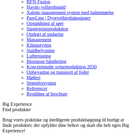
BFN Fusion
Havito velfærdsstald
Xaletto management system med halmstrøelse
PureLine | Dyrevelfærdsløsninger
Opstaldning af søer
Slagtegriseproduktion
Opdræt af smågrise
Management
Klimastyring
Staldbelysning
Luftrensning
Biomasse håndtering
Konceptstudie svineproduktion 2030
Opbevaring og transport af foder
Mølleri
Strømforsyning
Referencer
Bestilling af brochure
Big Experience
Find produkter
Brug vores praktiske og intelligente produktsøgning til hurtigt at
finde produkter, der opfylder dine behov og skab din helt egen Big
Experience!