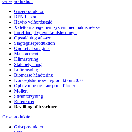
Griseproduktion
Griseproduktion
BFN Fusion
Havito velfærdsstald
Xaletto management system med halmstrøelse
PureLine | Dyrevelfærdsløsninger
Opstaldning af søer
Slagtegriseproduktion
Opdræt af smågrise
Management
Klimastyring
Staldbelysning
Luftrensning
Biomasse håndtering
Konceptstudie svineproduktion 2030
Opbevaring og transport af foder
Mølleri
Strømforsyning
Referencer
Bestilling af brochure
Griseproduktion
Griseproduktion