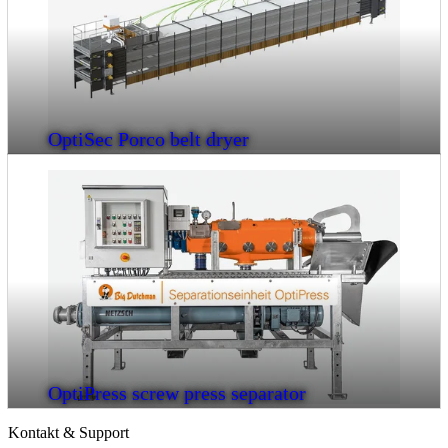
OptiSec Porco belt dryer
OptiPress screw press separator
Kontakt & Support