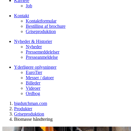
Karriere
Job
Kontakt
Kontaktformular
Bestilling af brochure
Griseproduktion
Nyheder & Historier
Nyheder
Pressemeddelelser
Presseanmeldelse
Yderligere oplysninger
EuroTier
Messer / datoer
Billeder
Videoer
Ordbog
bigdutchman.com
Produkter
Griseproduktion
Biomasse håndtering