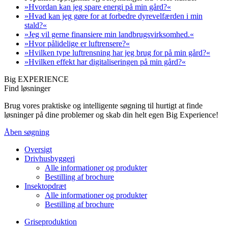
»Hvordan kan jeg spare energi på min gård?«
»Hvad kan jeg gøre for at forbedre dyrevelfærden i min
stald?«
»Jeg vil gerne finansiere min landbrugsvirksomhed.«
»Hvor pålidelige er luftrensere?«
»Hvilken type luftrensning har jeg brug for på min gård?«
»Hvilken effekt har digitaliseringen på min gård?«
Big EXPERIENCE
Find løsninger
Brug vores praktiske og intelligente søgning til hurtigt at finde
løsninger på dine problemer og skab din helt egen Big Experience!
Åben søgning
Oversigt
Drivhusbyggeri
Alle informationer og produkter
Bestilling af brochure
Insektopdræt
Alle informationer og produkter
Bestilling af brochure
Griseproduktion