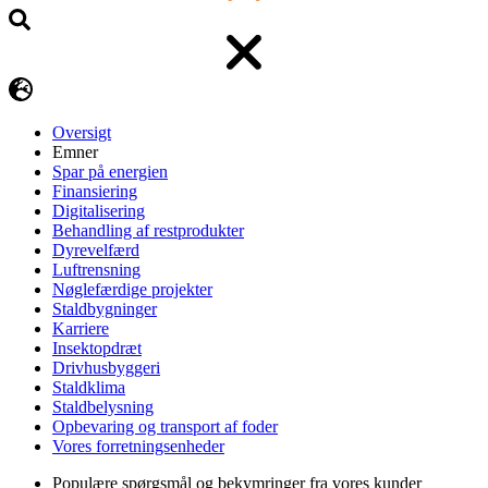
Oversigt
Emner
Spar på energien
Finansiering
Digitalisering
Behandling af restprodukter
Dyrevelfærd
Luftrensning
Nøglefærdige projekter
Staldbygninger
Karriere
Insektopdræt
Drivhusbyggeri
Staldklima
Staldbelysning
Opbevaring og transport af foder
Vores forretningsenheder
Populære spørgsmål og bekymringer fra vores kunder