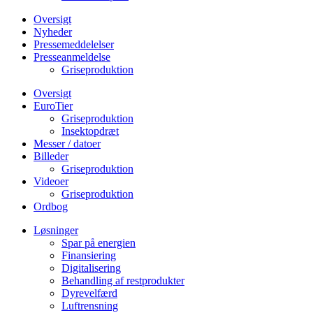
Oversigt
Nyheder
Pressemeddelelser
Presseanmeldelse
Griseproduktion
Oversigt
EuroTier
Griseproduktion
Insektopdræt
Messer / datoer
Billeder
Griseproduktion
Videoer
Griseproduktion
Ordbog
Løsninger
Spar på energien
Finansiering
Digitalisering
Behandling af restprodukter
Dyrevelfærd
Luftrensning