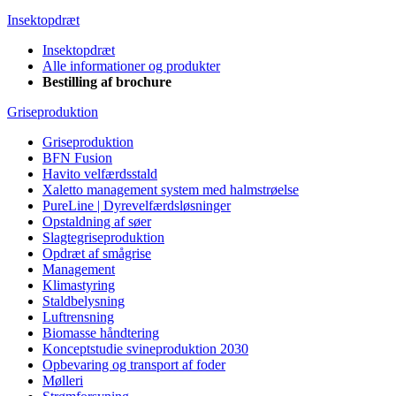
Insektopdræt
Insektopdræt
Alle informationer og produkter
Bestilling af brochure
Griseproduktion
Griseproduktion
BFN Fusion
Havito velfærdsstald
Xaletto management system med halmstrøelse
PureLine | Dyrevelfærdsløsninger
Opstaldning af søer
Slagtegriseproduktion
Opdræt af smågrise
Management
Klimastyring
Staldbelysning
Luftrensning
Biomasse håndtering
Konceptstudie svineproduktion 2030
Opbevaring og transport af foder
Mølleri