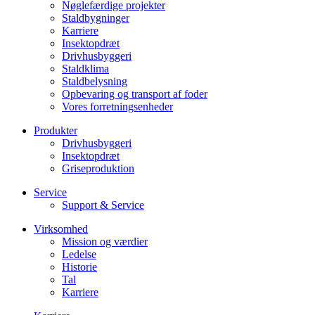
Nøglefærdige projekter
Staldbygninger
Karriere
Insektopdræt
Drivhusbyggeri
Staldklima
Staldbelysning
Opbevaring og transport af foder
Vores forretningsenheder
Produkter
Drivhusbyggeri
Insektopdræt
Griseproduktion
Service
Support & Service
Virksomhed
Mission og værdier
Ledelse
Historie
Tal
Karriere