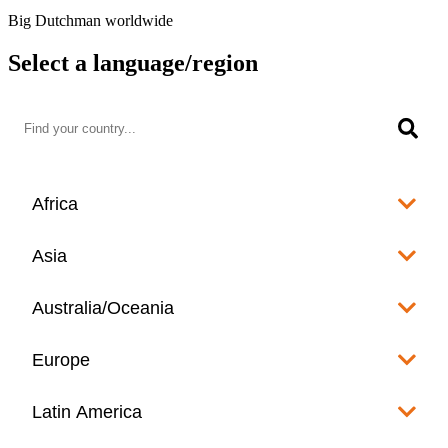
Big Dutchman worldwide
Select a language/region
Africa
Algeria
Asia
العربية
Afghanistan
Australia/Oceania
Angola
English
www.bigdutchman.co.za
Australia
Europe
Bangladesh
Benin
www.bigdutchman.asia
www.bigdutchman.asia
Français
Albania
Latin America
Fiji
Bhutan
English
Botswana
www.bigdutchman.asia