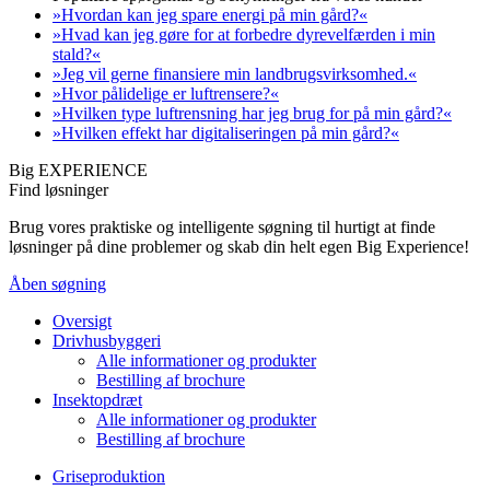
»Hvordan kan jeg spare energi på min gård?«
»Hvad kan jeg gøre for at forbedre dyrevelfærden i min
stald?«
»Jeg vil gerne finansiere min landbrugsvirksomhed.«
»Hvor pålidelige er luftrensere?«
»Hvilken type luftrensning har jeg brug for på min gård?«
»Hvilken effekt har digitaliseringen på min gård?«
Big EXPERIENCE
Find løsninger
Brug vores praktiske og intelligente søgning til hurtigt at finde
løsninger på dine problemer og skab din helt egen Big Experience!
Åben søgning
Oversigt
Drivhusbyggeri
Alle informationer og produkter
Bestilling af brochure
Insektopdræt
Alle informationer og produkter
Bestilling af brochure
Griseproduktion