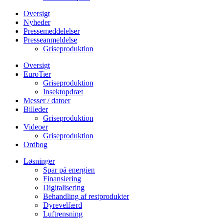
Oversigt
Nyheder
Pressemeddelelser
Presseanmeldelse
Griseproduktion
Oversigt
EuroTier
Griseproduktion
Insektopdræt
Messer / datoer
Billeder
Griseproduktion
Videoer
Griseproduktion
Ordbog
Løsninger
Spar på energien
Finansiering
Digitalisering
Behandling af restprodukter
Dyrevelfærd
Luftrensning