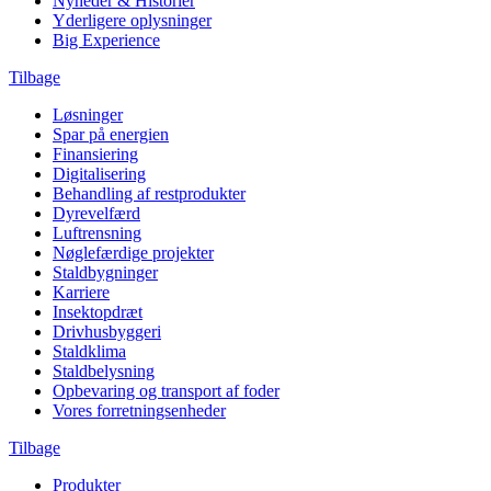
Nyheder & Historier
Yderligere oplysninger
Big Experience
Tilbage
Løsninger
Spar på energien
Finansiering
Digitalisering
Behandling af restprodukter
Dyrevelfærd
Luftrensning
Nøglefærdige projekter
Staldbygninger
Karriere
Insektopdræt
Drivhusbyggeri
Staldklima
Staldbelysning
Opbevaring og transport af foder
Vores forretningsenheder
Tilbage
Produkter