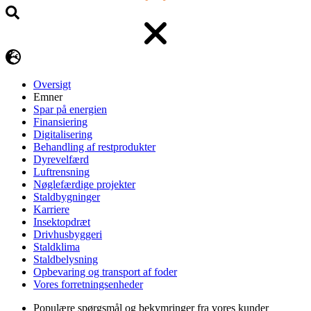
Oversigt
Emner
Spar på energien
Finansiering
Digitalisering
Behandling af restprodukter
Dyrevelfærd
Luftrensning
Nøglefærdige projekter
Staldbygninger
Karriere
Insektopdræt
Drivhusbyggeri
Staldklima
Staldbelysning
Opbevaring og transport af foder
Vores forretningsenheder
Populære spørgsmål og bekymringer fra vores kunder