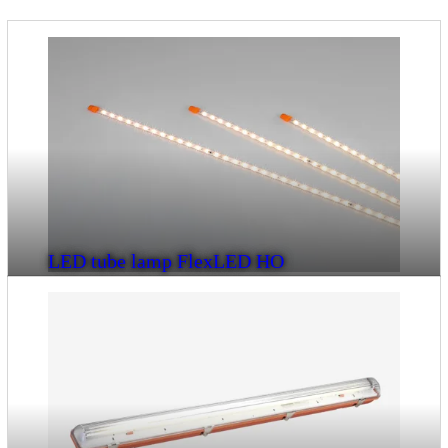
LED tube lamp FlexLED HO