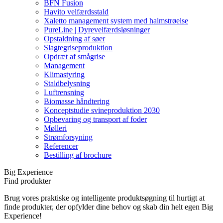
BFN Fusion
Havito velfærdsstald
Xaletto management system med halmstrøelse
PureLine | Dyrevelfærdsløsninger
Opstaldning af søer
Slagtegriseproduktion
Opdræt af smågrise
Management
Klimastyring
Staldbelysning
Luftrensning
Biomasse håndtering
Konceptstudie svineproduktion 2030
Opbevaring og transport af foder
Mølleri
Strømforsyning
Referencer
Bestilling af brochure
Big Experience
Find produkter
Brug vores praktiske og intelligente produktsøgning til hurtigt at
finde produkter, der opfylder dine behov og skab din helt egen Big
Experience!