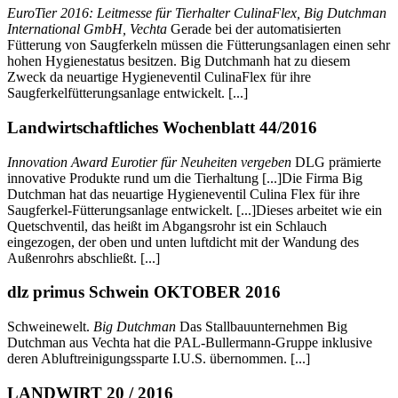
EuroTier 2016: Leitmesse für Tierhalter CulinaFlex, Big Dutchman
International GmbH, Vechta
Gerade bei der automatisierten
Fütterung von Saugferkeln müssen die Fütterungsanlagen einen sehr
hohen Hygienestatus besitzen. Big Dutchmanh hat zu diesem
Zweck da neuartige Hygieneventil CulinaFlex für ihre
Saugferkelfütterungsanlage entwickelt. [...]
Landwirtschaftliches Wochenblatt 44/2016
Innovation Award Eurotier für Neuheiten vergeben
DLG prämierte
innovative Produkte rund um die Tierhaltung [...]Die Firma Big
Dutchman hat das neuartige Hygieneventil Culina Flex für ihre
Saugferkel-Fütterungsanlage entwickelt. [...]Dieses arbeitet wie ein
Quetschventil, das heißt im Abgangsrohr ist ein Schlauch
eingezogen, der oben und unten luftdicht mit der Wandung des
Außenrohrs abschließt. [...]
dlz primus Schwein OKTOBER 2016
Schweinewelt.
Big Dutchman
Das Stallbauunternehmen Big
Dutchman aus Vechta hat die PAL-Bullermann-Gruppe inklusive
deren Abluftreinigungssparte I.U.S. übernommen. [...]
LANDWIRT 20 / 2016