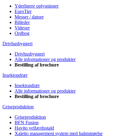
Yderligere oplysninger
EuroTier
Messer / datoer
Billeder
Videoer
Ordbog
Drivhusbyggeri
Drivhusbyggeri
Alle informationer og produkter
Bestilling af brochure
Insektopdræt
Insektopdræt
Alle informationer og produkter
Bestilling af brochure
Griseproduktion
Griseproduktion
BFN Fusion
Havito velfærdsstald
Xaletto management system med halmstrøelse