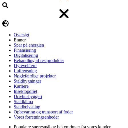
Oversigt
Emner
Spar på energien
Finansiering
Digitalisering
Behandling af restprodukter
Dyrevelfærd
Luftrensning
Nøglefærdige projekter
Staldbygninger
Karriere
Insektopdræt
Drivhusbyggeri
Staldklima
Staldbelysning
Opbevaring og transport af foder
Vores forretningsenheder
Populære spørgsmål og bekymringer fra vores kunder