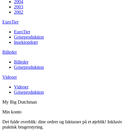
2004
2003
2002
EuroTier
EuroTier
Griseproduktion
Insektopdræt
Billeder
Billeder
Griseproduktion
Videoer
Videoer
Griseproduktion
My Big Dutchman
Min konto
Det fulde overblik: dine ordrer og fakturaer på et øjeblik! Inklusiv
praktisk brugerstyring.