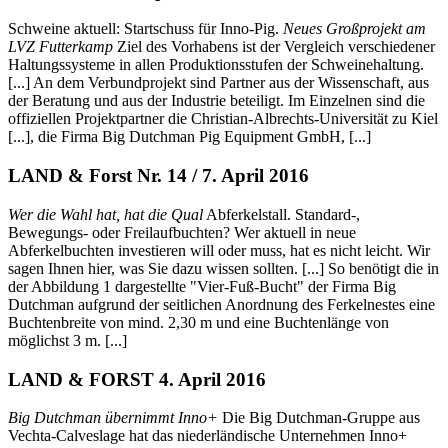
Schweine aktuell: Startschuss für Inno-Pig.
Neues Großprojekt am
LVZ Futterkamp
Ziel des Vorhabens ist der Vergleich verschiedener
Haltungssysteme in allen Produktionsstufen der Schweinehaltung.
[...] An dem Verbundprojekt sind Partner aus der Wissenschaft, aus
der Beratung und aus der Industrie beteiligt. Im Einzelnen sind die
offiziellen Projektpartner die Christian-Albrechts-Universität zu Kiel
[...], die Firma Big Dutchman Pig Equipment GmbH, [...]
LAND & Forst Nr. 14 / 7. April 2016
Wer die Wahl hat, hat die Qual
Abferkelstall. Standard-,
Bewegungs- oder Freilaufbuchten? Wer aktuell in neue
Abferkelbuchten investieren will oder muss, hat es nicht leicht. Wir
sagen Ihnen hier, was Sie dazu wissen sollten. [...] So benötigt die in
der Abbildung 1 dargestellte "Vier-Fuß-Bucht" der Firma Big
Dutchman aufgrund der seitlichen Anordnung des Ferkelnestes eine
Buchtenbreite von mind. 2,30 m und eine Buchtenlänge von
möglichst 3 m. [...]
LAND & FORST 4. April 2016
Big Dutchman übernimmt Inno+
Die Big Dutchman-Gruppe aus
Vechta-Calveslage hat das niederländische Unternehmen Inno+