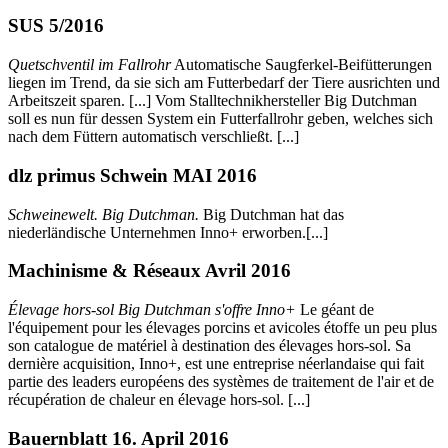
SUS 5/2016
Quetschventil im Fallrohr
Automatische Saugferkel-Beifütterungen
liegen im Trend, da sie sich am Futterbedarf der Tiere ausrichten und
Arbeitszeit sparen. [...] Vom Stalltechnikhersteller Big Dutchman
soll es nun für dessen System ein Futterfallrohr geben, welches sich
nach dem Füttern automatisch verschließt. [...]
dlz primus Schwein MAI 2016
Schweinewelt.
Big Dutchman.
Big Dutchman hat das
niederländische Unternehmen Inno+ erworben.[...]
Machinisme & Réseaux Avril 2016
Élevage hors-sol Big Dutchman s'offre Inno+
Le géant de
l'équipement pour les élevages porcins et avicoles étoffe un peu plus
son catalogue de matériel à destination des élevages hors-sol. Sa
dernière acquisition, Inno+, est une entreprise néerlandaise qui fait
partie des leaders européens des systèmes de traitement de l'air et de
récupération de chaleur en élevage hors-sol. [...]
Bauernblatt 16. April 2016