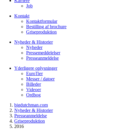
Karriere
Job
Kontakt
Kontaktformular
Bestilling af brochure
Griseproduktion
Nyheder & Historier
Nyheder
Pressemeddelelser
Presseanmeldelse
Yderligere oplysninger
EuroTier
Messer / datoer
Billeder
Videoer
Ordbog
bigdutchman.com
Nyheder & Historier
Presseanmeldelse
Griseproduktion
2016