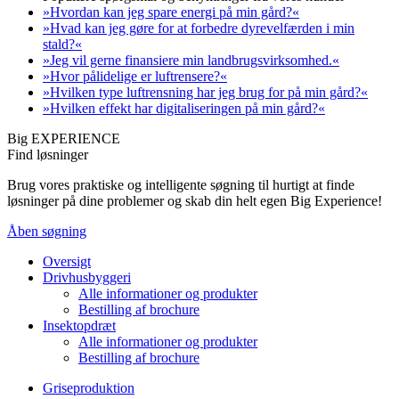
»Hvordan kan jeg spare energi på min gård?«
»Hvad kan jeg gøre for at forbedre dyrevelfærden i min
stald?«
»Jeg vil gerne finansiere min landbrugsvirksomhed.«
»Hvor pålidelige er luftrensere?«
»Hvilken type luftrensning har jeg brug for på min gård?«
»Hvilken effekt har digitaliseringen på min gård?«
Big EXPERIENCE
Find løsninger
Brug vores praktiske og intelligente søgning til hurtigt at finde
løsninger på dine problemer og skab din helt egen Big Experience!
Åben søgning
Oversigt
Drivhusbyggeri
Alle informationer og produkter
Bestilling af brochure
Insektopdræt
Alle informationer og produkter
Bestilling af brochure
Griseproduktion