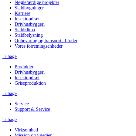
Nøglefærdige projekter
Staldbygninger
Karriere
Insektopdræt
Drivhusbyggeri
Staldklima
Staldbelysning
Opbevaring og transport af foder
Vores forretningsenheder
Tilbage
Produkter
Drivhusbyggeri
Insektopdræt
Griseproduktion
Tilbage
Service
Support & Service
Tilbage
Virksomhed
Mission og værdier