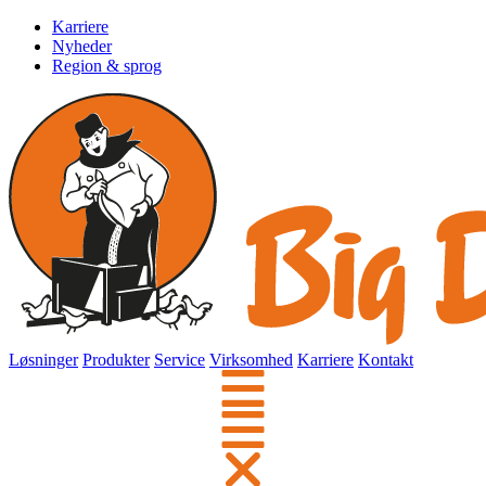
Karriere
Nyheder
Region & sprog
Løsninger
Produkter
Service
Virksomhed
Karriere
Kontakt