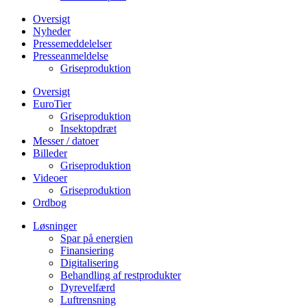
Oversigt
Nyheder
Pressemeddelelser
Presseanmeldelse
Griseproduktion
Oversigt
EuroTier
Griseproduktion
Insektopdræt
Messer / datoer
Billeder
Griseproduktion
Videoer
Griseproduktion
Ordbog
Løsninger
Spar på energien
Finansiering
Digitalisering
Behandling af restprodukter
Dyrevelfærd
Luftrensning