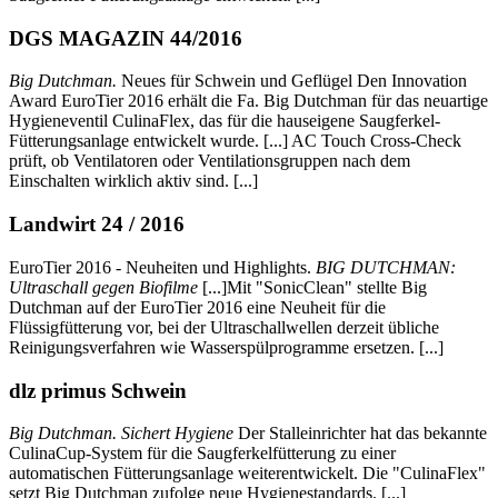
DGS MAGAZIN 44/2016
Big Dutchman.
Neues für Schwein und Geflügel Den Innovation
Award EuroTier 2016 erhält die Fa. Big Dutchman für das neuartige
Hygieneventil CulinaFlex, das für die hauseigene Saugferkel-
Fütterungsanlage entwickelt wurde. [...] AC Touch Cross-Check
prüft, ob Ventilatoren oder Ventilationsgruppen nach dem
Einschalten wirklich aktiv sind. [...]
Landwirt 24 / 2016
EuroTier 2016 - Neuheiten und Highlights.
BIG DUTCHMAN:
Ultraschall gegen Biofilme
[...]Mit "SonicClean" stellte Big
Dutchman auf der EuroTier 2016 eine Neuheit für die
Flüssigfütterung vor, bei der Ultraschallwellen derzeit übliche
Reinigungsverfahren wie Wasserspülprogramme ersetzen. [...]
dlz primus Schwein
Big Dutchman. Sichert Hygiene
Der Stalleinrichter hat das bekannte
CulinaCup-System für die Saugferkelfütterung zu einer
automatischen Fütterungsanlage weiterentwickelt. Die "CulinaFlex"
setzt Big Dutchman zufolge neue Hygienestandards. [...]