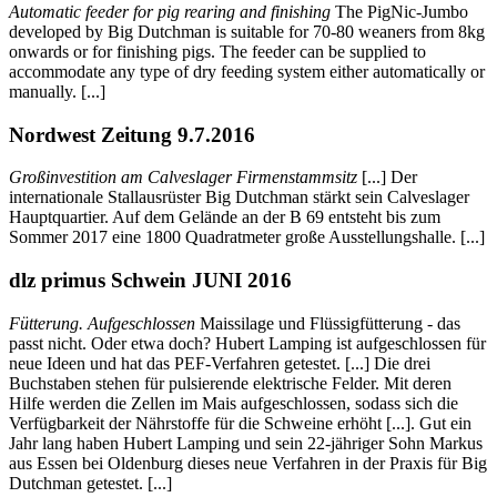
Automatic feeder for pig rearing and finishing
The PigNic-Jumbo
developed by Big Dutchman is suitable for 70-80 weaners from 8kg
onwards or for finishing pigs. The feeder can be supplied to
accommodate any type of dry feeding system either automatically or
manually. [...]
Nordwest Zeitung 9.7.2016
Großinvestition am Calveslager Firmenstammsitz
[...] Der
internationale Stallausrüster Big Dutchman stärkt sein Calveslager
Hauptquartier. Auf dem Gelände an der B 69 entsteht bis zum
Sommer 2017 eine 1800 Quadratmeter große Ausstellungshalle. [...]
dlz primus Schwein JUNI 2016
Fütterung. Aufgeschlossen
Maissilage und Flüssigfütterung - das
passt nicht. Oder etwa doch? Hubert Lamping ist aufgeschlossen für
neue Ideen und hat das PEF-Verfahren getestet. [...] Die drei
Buchstaben stehen für pulsierende elektrische Felder. Mit deren
Hilfe werden die Zellen im Mais aufgeschlossen, sodass sich die
Verfügbarkeit der Nährstoffe für die Schweine erhöht [...]. Gut ein
Jahr lang haben Hubert Lamping und sein 22-jähriger Sohn Markus
aus Essen bei Oldenburg dieses neue Verfahren in der Praxis für Big
Dutchman getestet. [...]