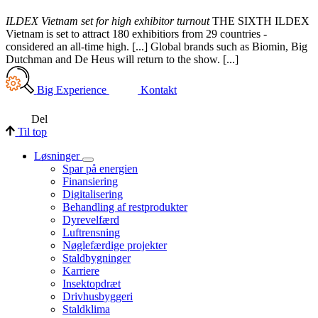
ILDEX Vietnam set for high exhibitor turnout
THE SIXTH ILDEX
Vietnam is set to attract 180 exhibitiors from 29 countries -
considered an all-time high. [...] Global brands such as Biomin, Big
Dutchman and De Heus will return to the show. [...]
Big Experience
Kontakt
Del
Til top
Løsninger
Spar på energien
Finansiering
Digitalisering
Behandling af restprodukter
Dyrevelfærd
Luftrensning
Nøglefærdige projekter
Staldbygninger
Karriere
Insektopdræt
Drivhusbyggeri
Staldklima