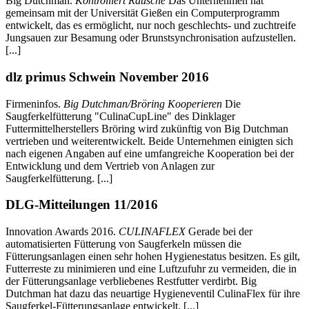
Big Dutchman.
Kontrolliert Rausche
Das Unternehmen hat
gemeinsam mit der Universität Gießen ein Computerprogramm
entwickelt, das es ermöglicht, nur noch geschlechts- und zuchtreife
Jungsauen zur Besamung oder Brunstsynchronisation aufzustellen.
[...]
dlz primus Schwein November 2016
Firmeninfos.
Big Dutchman/Bröring Kooperieren
Die
Saugferkelfütterung "CulinaCupLine" des Dinklager
Futtermittelherstellers Bröring wird zukünftig von Big Dutchman
vertrieben und weiterentwickelt. Beide Unternehmen einigten sich
nach eigenen Angaben auf eine umfangreiche Kooperation bei der
Entwicklung und dem Vertrieb von Anlagen zur
Saugferkelfütterung. [...]
DLG-Mitteilungen 11/2016
Innovation Awards 2016.
CULINAFLEX
Gerade bei der
automatisierten Fütterung von Saugferkeln müssen die
Fütterungsanlagen einen sehr hohen Hygienestatus besitzen. Es gilt,
Futterreste zu minimieren und eine Luftzufuhr zu vermeiden, die in
der Fütterungsanlage verbliebenes Restfutter verdirbt. Big
Dutchman hat dazu das neuartige Hygieneventil CulinaFlex für ihre
Saugferkel-Fütterungsanlage entwickelt. [...]