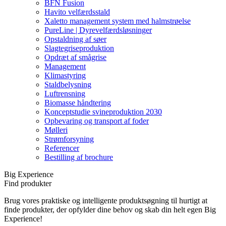
BFN Fusion
Havito velfærdsstald
Xaletto management system med halmstrøelse
PureLine | Dyrevelfærdsløsninger
Opstaldning af søer
Slagtegriseproduktion
Opdræt af smågrise
Management
Klimastyring
Staldbelysning
Luftrensning
Biomasse håndtering
Konceptstudie svineproduktion 2030
Opbevaring og transport af foder
Mølleri
Strømforsyning
Referencer
Bestilling af brochure
Big Experience
Find produkter
Brug vores praktiske og intelligente produktsøgning til hurtigt at
finde produkter, der opfylder dine behov og skab din helt egen Big
Experience!