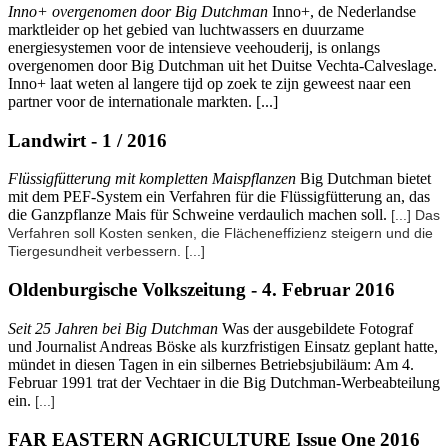
Inno+ overgenomen door Big Dutchman
Inno+, de Nederlandse
marktleider op het gebied van luchtwassers en duurzame
energiesystemen voor de intensieve veehouderij, is onlangs
overgenomen door Big Dutchman uit het Duitse Vechta-Calveslage.
Inno+ laat weten al langere tijd op zoek te zijn geweest naar een
partner voor de internationale markten. [...]
Landwirt - 1 / 2016
Flüssigfütterung mit kompletten Maispflanzen
Big Dutchman bietet
mit dem PEF-System ein Verfahren für die Flüssigfütterung an, das
die Ganzpflanze Mais für Schweine verdaulich machen soll.
[...] Das
Verfahren soll Kosten senken, die Flächeneffizienz steigern und die
Tiergesundheit verbessern.
[...]
Oldenburgische Volkszeitung - 4. Februar 2016
Seit 25 Jahren bei Big Dutchman
Was der ausgebildete Fotograf
und Journalist Andreas Böske als kurzfristigen Einsatz geplant hatte,
mündet in diesen Tagen in ein silbernes Betriebsjubiläum: Am 4.
Februar 1991 trat der Vechtaer in die Big Dutchman-Werbeabteilung
ein.
[...]
FAR EASTERN AGRICULTURE Issue One 2016