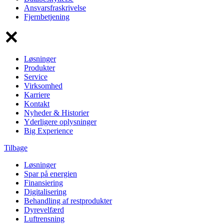
Ansvarsfraskrivelse
Fjernbetjening
Løsninger
Produkter
Service
Virksomhed
Karriere
Kontakt
Nyheder & Historier
Yderligere oplysninger
Big Experience
Tilbage
Løsninger
Spar på energien
Finansiering
Digitalisering
Behandling af restprodukter
Dyrevelfærd
Luftrensning