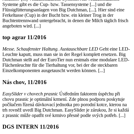
Systeme gibt es die Cup- bzw. Tassensysteme [...] und die
Flüssigfütterungsanlagen von Big Dutchman, [...]. Hier sind eine
Ferkeltasse (Cup) in der Bucht bzw. ein kleiner Trog in der
Buchtentrennwand untergebracht, in denen die Milch täglich frisch
angeboten wird. [...]
top agrar 11/2016
Messe. Schaufenster Haltung. Austauschbare LED
Geht eine LED-
Leuchte kaputt, muss man sie in der Regel komplett ersetzen. Big
Dutchman stellt auf der EuroTier nun erstmals eine modulare LED-
Flächenleuchte für die Tierhaltung vor, bei der die steckbaren
Einzelkomponenten ausgetauscht werden können. [...]
Nás chov, 11/2016
EasySlider v chovech prasnic
Ústředním faktorem úspĕchu při
chovu prasnic je optimální krmení. Zde plnou podporu poskytuje
počítačem řízená dávkovací jednotka pro porodní kotce, kterou na
trh rovnĕž uvedl Big Dutchman. EasySlider je zárukou, že si každá
z prasnic může opatřit své krmivo přesnĕ podle svých potřeb. [...]
DGS INTERN 11/2016