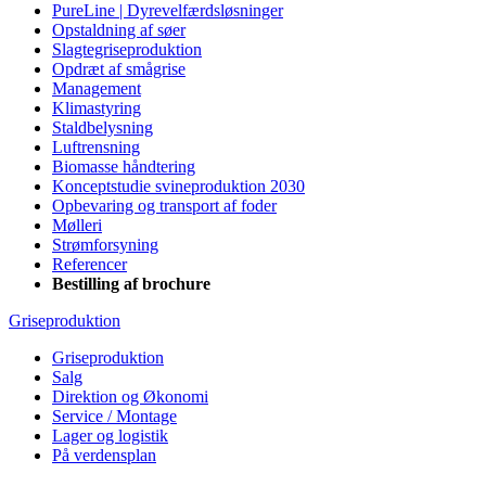
PureLine | Dyrevelfærdsløsninger
Opstaldning af søer
Slagtegriseproduktion
Opdræt af smågrise
Management
Klimastyring
Staldbelysning
Luftrensning
Biomasse håndtering
Konceptstudie svineproduktion 2030
Opbevaring og transport af foder
Mølleri
Strømforsyning
Referencer
Bestilling af brochure
Griseproduktion
Griseproduktion
Salg
Direktion og Økonomi
Service / Montage
Lager og logistik
På verdensplan