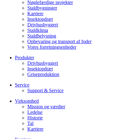
Nøglefærdige projekter
Staldbygninger
Karriere
Insektopdræt
Drivhusbyggeri
Staldklima
Staldbelysning
Opbevaring og transport af foder
Vores forretningsenheder
Produkter
Drivhusbyggeri
Insektopdræt
Griseproduktion
Service
Support & Service
Virksomhed
Mission og værdier
Ledelse
Historie
Tal
Karriere