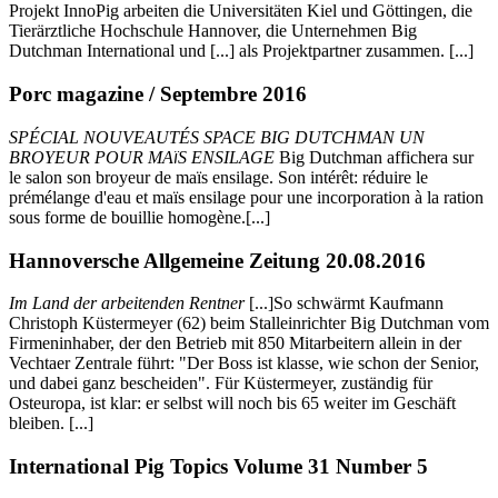
Projekt InnoPig arbeiten die Universitäten Kiel und Göttingen, die
Tierärztliche Hochschule Hannover, die Unternehmen Big
Dutchman International und [...] als Projektpartner zusammen. [...]
Porc magazine / Septembre 2016
SPÉCIAL NOUVEAUTÉS SPACE BIG DUTCHMAN UN
BROYEUR POUR MA
S ENSILAGE
Big Dutchman affichera sur
Ï
le salon son broyeur de maïs ensilage. Son intérêt: réduire le
prémélange d'eau et maïs ensilage pour une incorporation à la ration
sous forme de bouillie homogène.[...]
Hannoversche Allgemeine Zeitung 20.08.2016
Im Land der arbeitenden Rentner
[...]So schwärmt Kaufmann
Christoph Küstermeyer (62) beim Stalleinrichter Big Dutchman vom
Firmeninhaber, der den Betrieb mit 850 Mitarbeitern allein in der
Vechtaer Zentrale führt: "Der Boss ist klasse, wie schon der Senior,
und dabei ganz bescheiden". Für Küstermeyer, zuständig für
Osteuropa, ist klar: er selbst will noch bis 65 weiter im Geschäft
bleiben. [...]
International Pig Topics Volume 31 Number 5