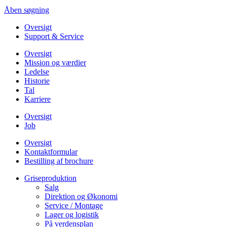
Åben søgning
Oversigt
Support & Service
Oversigt
Mission og værdier
Ledelse
Historie
Tal
Karriere
Oversigt
Job
Oversigt
Kontaktformular
Bestilling af brochure
Griseproduktion
Salg
Direktion og Økonomi
Service / Montage
Lager og logistik
På verdensplan