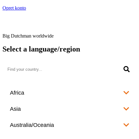
Opret konto
Big Dutchman worldwide
Select a language/region
Africa
Algeria
Asia
العربية
Afghanistan
Australia/Oceania
Angola
English
www.bigdutchman.co.za
Australia