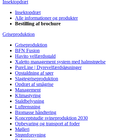
Insektopdræt
Insektopdræt
Alle informationer og produkter
Bestilling af brochure
Griseproduktion
Griseproduktion
BFN Fusion
Havito velfærdsstald
Xaletto management system med halmstrøelse
PureLine | Dyrevelfærdsløsninger
Opstaldning af søer
Slagtegriseproduktion
Opdræt af smågrise
Management
Klimastyring
Staldbelysning
Luftrensning
Biomasse håndtering
Konceptstudie svineproduktion 2030
Opbevaring og transport af foder
Mølleri
Strømforsyning