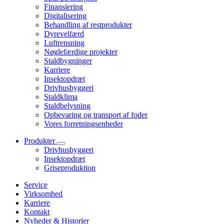
Finansiering
Digitalisering
Behandling af restprodukter
Dyrevelfærd
Luftrensning
Nøglefærdige projekter
Staldbygninger
Karriere
Insektopdræt
Drivhusbyggeri
Staldklima
Staldbelysning
Opbevaring og transport af foder
Vores forretningsenheder
Produkter
Drivhusbyggeri
Insektopdræt
Griseproduktion
Service
Virksomhed
Karriere
Kontakt
Nyheder & Historier