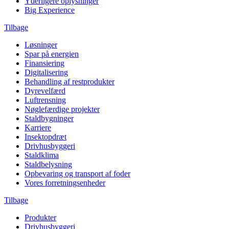
Yderligere oplysninger
Big Experience
Tilbage
Løsninger
Spar på energien
Finansiering
Digitalisering
Behandling af restprodukter
Dyrevelfærd
Luftrensning
Nøglefærdige projekter
Staldbygninger
Karriere
Insektopdræt
Drivhusbyggeri
Staldklima
Staldbelysning
Opbevaring og transport af foder
Vores forretningsenheder
Tilbage
Produkter
Drivhusbyggeri