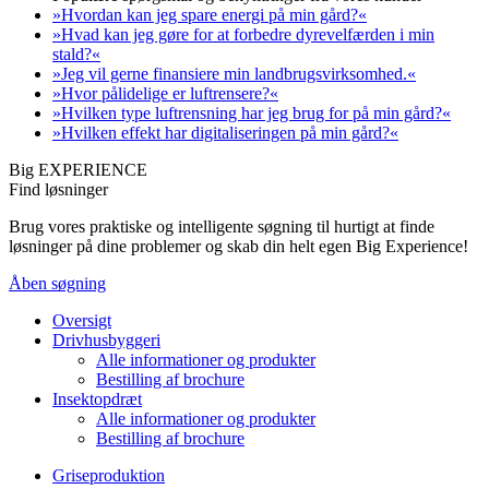
»Hvordan kan jeg spare energi på min gård?«
»Hvad kan jeg gøre for at forbedre dyrevelfærden i min
stald?«
»Jeg vil gerne finansiere min landbrugsvirksomhed.«
»Hvor pålidelige er luftrensere?«
»Hvilken type luftrensning har jeg brug for på min gård?«
»Hvilken effekt har digitaliseringen på min gård?«
Big EXPERIENCE
Find løsninger
Brug vores praktiske og intelligente søgning til hurtigt at finde
løsninger på dine problemer og skab din helt egen Big Experience!
Åben søgning
Oversigt
Drivhusbyggeri
Alle informationer og produkter
Bestilling af brochure
Insektopdræt
Alle informationer og produkter
Bestilling af brochure
Griseproduktion