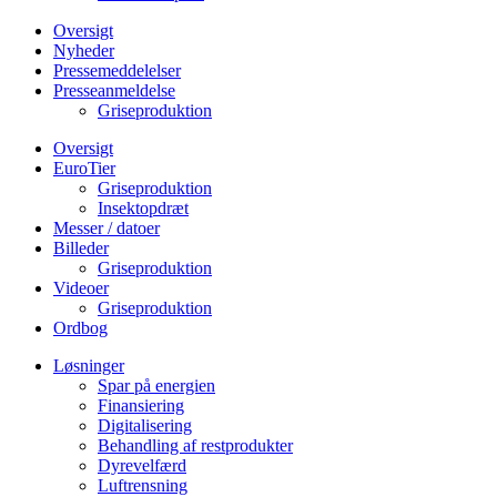
Oversigt
Nyheder
Pressemeddelelser
Presseanmeldelse
Griseproduktion
Oversigt
EuroTier
Griseproduktion
Insektopdræt
Messer / datoer
Billeder
Griseproduktion
Videoer
Griseproduktion
Ordbog
Løsninger
Spar på energien
Finansiering
Digitalisering
Behandling af restprodukter
Dyrevelfærd
Luftrensning