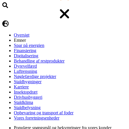
Oversigt
Emner
Spar på energien
Finansiering
Digitalisering
Behandling af restprodukter
Dyrevelfærd
Luftrensning
Nøglefærdige projekter
Staldbygninger
Karriere
Insektopdræt
Drivhusbyggeri
Staldklima
Staldbelysning
Opbevaring og transport af foder
Vores forretningsenheder
Populære spørgsmål og bekymringer fra vores kunder