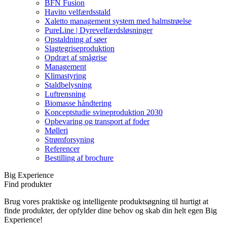
BFN Fusion
Havito velfærdsstald
Xaletto management system med halmstrøelse
PureLine | Dyrevelfærdsløsninger
Opstaldning af søer
Slagtegriseproduktion
Opdræt af smågrise
Management
Klimastyring
Staldbelysning
Luftrensning
Biomasse håndtering
Konceptstudie svineproduktion 2030
Opbevaring og transport af foder
Mølleri
Strømforsyning
Referencer
Bestilling af brochure
Big Experience
Find produkter
Brug vores praktiske og intelligente produktsøgning til hurtigt at
finde produkter, der opfylder dine behov og skab din helt egen Big
Experience!