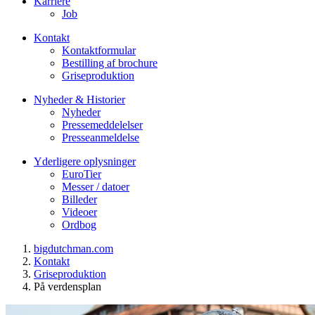
Karriere
Job
Kontakt
Kontaktformular
Bestilling af brochure
Griseproduktion
Nyheder & Historier
Nyheder
Pressemeddelelser
Presseanmeldelse
Yderligere oplysninger
EuroTier
Messer / datoer
Billeder
Videoer
Ordbog
bigdutchman.com
Kontakt
Griseproduktion
På verdensplan