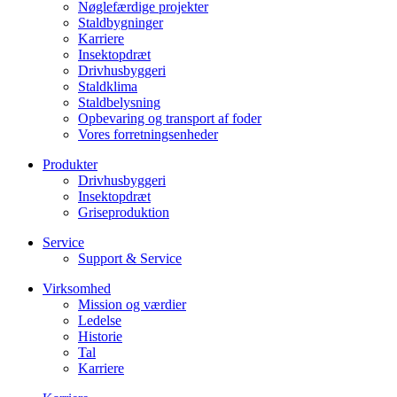
Nøglefærdige projekter
Staldbygninger
Karriere
Insektopdræt
Drivhusbyggeri
Staldklima
Staldbelysning
Opbevaring og transport af foder
Vores forretningsenheder
Produkter
Drivhusbyggeri
Insektopdræt
Griseproduktion
Service
Support & Service
Virksomhed
Mission og værdier
Ledelse
Historie
Tal
Karriere