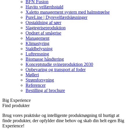
BFN Fusion
Havito velfærdsstald
Xaletto management system med halmstrøelse
PureLine | Dyrevelfærdsløsninger
Opstaldning af søer
Slagtegriseproduktion
Opdræt af smågrise
Management
Klimastyring
Staldbelysning
Luftrensning
Biomasse håndtering
Konceptstudie svineproduktion 2030
Opbevaring og transport af foder
Mølleri
Strømforsyning
Referencer
Bestilling af brochure
Big Experience
Find produkter
Brug vores praktiske og intelligente produktsøgning til hurtigt at
finde produkter, der opfylder dine behov og skab din helt egen Big
Experience!