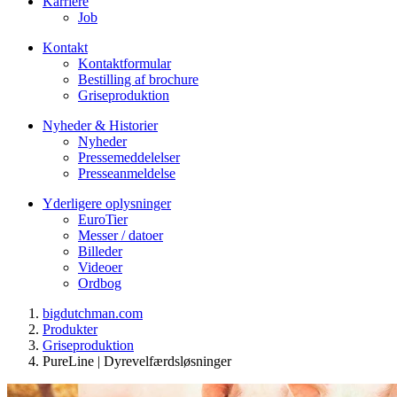
Karriere
Job
Kontakt
Kontaktformular
Bestilling af brochure
Griseproduktion
Nyheder & Historier
Nyheder
Pressemeddelelser
Presseanmeldelse
Yderligere oplysninger
EuroTier
Messer / datoer
Billeder
Videoer
Ordbog
bigdutchman.com
Produkter
Griseproduktion
PureLine | Dyrevelfærdsløsninger