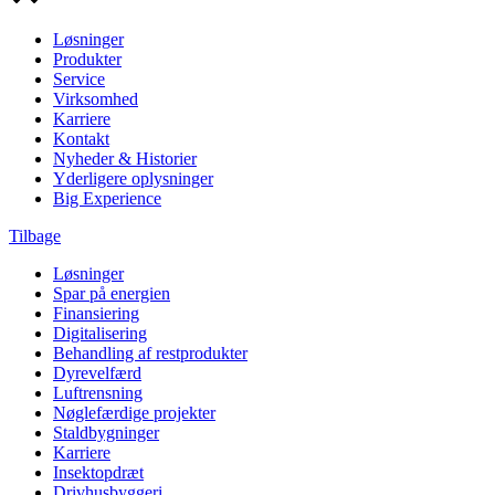
Løsninger
Produkter
Service
Virksomhed
Karriere
Kontakt
Nyheder & Historier
Yderligere oplysninger
Big Experience
Tilbage
Løsninger
Spar på energien
Finansiering
Digitalisering
Behandling af restprodukter
Dyrevelfærd
Luftrensning
Nøglefærdige projekter
Staldbygninger
Karriere
Insektopdræt
Drivhusbyggeri