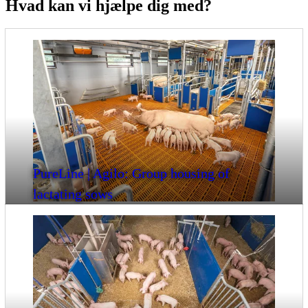
Hvad kan vi hjælpe dig med?
PureLine | Agilo: Group housing of
lactating sows