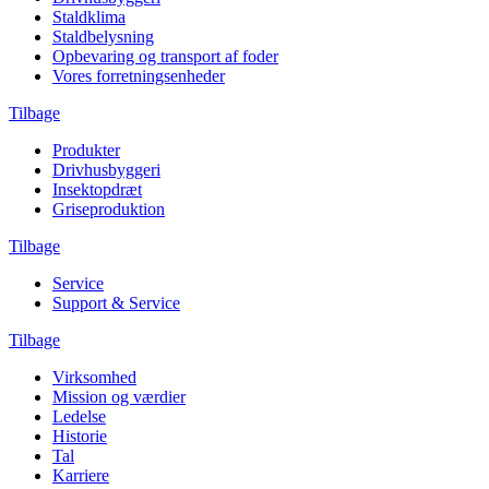
Staldklima
Staldbelysning
Opbevaring og transport af foder
Vores forretningsenheder
Tilbage
Produkter
Drivhusbyggeri
Insektopdræt
Griseproduktion
Tilbage
Service
Support & Service
Tilbage
Virksomhed
Mission og værdier
Ledelse
Historie
Tal
Karriere