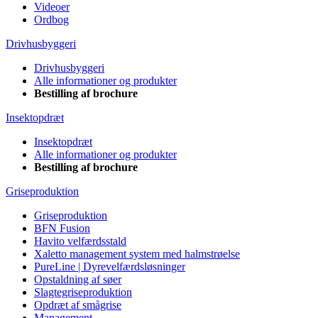
Videoer
Ordbog
Drivhusbyggeri
Drivhusbyggeri
Alle informationer og produkter
Bestilling af brochure
Insektopdræt
Insektopdræt
Alle informationer og produkter
Bestilling af brochure
Griseproduktion
Griseproduktion
BFN Fusion
Havito velfærdsstald
Xaletto management system med halmstrøelse
PureLine | Dyrevelfærdsløsninger
Opstaldning af søer
Slagtegriseproduktion
Opdræt af smågrise
Management