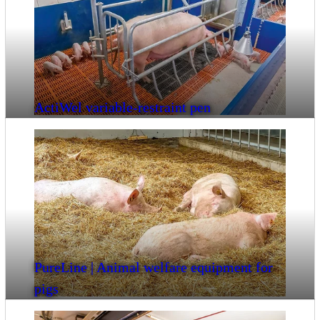
ActiWel variable-restraint pen
PureLine | Animal welfare equipment for
pigs