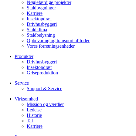
Nøglefærdige projekter
Staldbygninger
Karriere
Insektopdræt
Drivhusbyggeri
Staldklima
Staldbelysning
Opbevaring og transport af foder
Vores forretningsenheder
Produkter
Drivhusbyggeri
Insektopdræt
Griseproduktion
Service
Support & Service
Virksomhed
Mission og værdier
Ledelse
Historie
Tal
Karriere