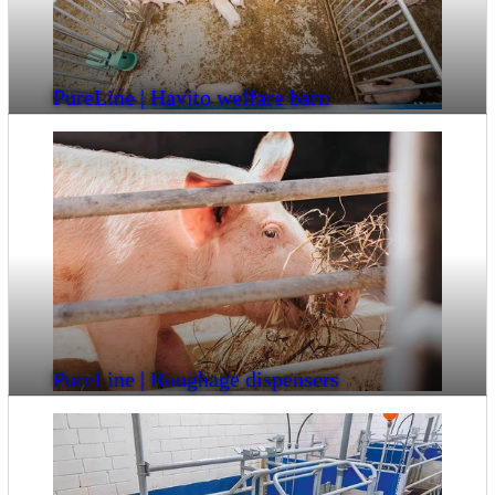
PureLine | Havito welfare barn
PureLine | Roughage dispensers