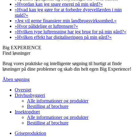
»Hvordan kan jeg spare energi på min gård?«
»Hvad kan jeg gøre for at forbedre dyrevelfærden i min
stald?«
»Jeg vil gerne finansiere min landbrugsvirksomhed.«
»Hvor pålidelige er luftrensere?«
»Hvilken type luftrensning har jeg brug for på min gård?«
»Hvilken effekt har digitaliseringen på min gård?«
Big EXPERIENCE
Find løsninger
Brug vores praktiske og intelligente søgning til hurtigt at finde
løsninger på dine problemer og skab din helt egen Big Experience!
Åben søgning
Oversigt
Drivhusbyggeri
Alle informationer og produkter
Bestilling af brochure
Insektopdræt
Alle informationer og produkter
Bestilling af brochure
Griseproduktion