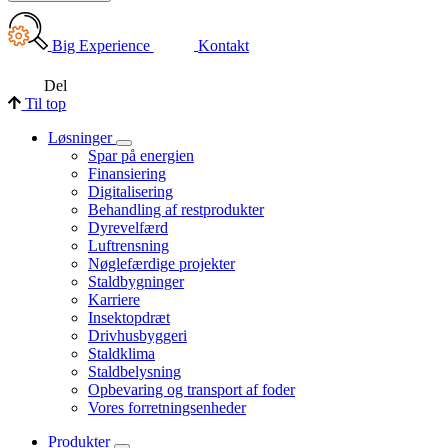
Big Experience
Kontakt
Del
Til top
Løsninger
Spar på energien
Finansiering
Digitalisering
Behandling af restprodukter
Dyrevelfærd
Luftrensning
Nøglefærdige projekter
Staldbygninger
Karriere
Insektopdræt
Drivhusbyggeri
Staldklima
Staldbelysning
Opbevaring og transport af foder
Vores forretningsenheder
Produkter