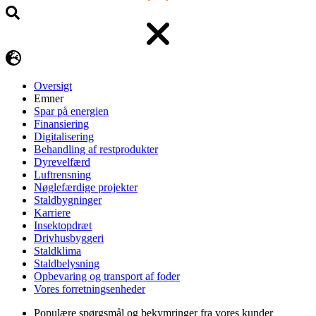
Oversigt
Emner
Spar på energien
Finansiering
Digitalisering
Behandling af restprodukter
Dyrevelfærd
Luftrensning
Nøglefærdige projekter
Staldbygninger
Karriere
Insektopdræt
Drivhusbyggeri
Staldklima
Staldbelysning
Opbevaring og transport af foder
Vores forretningsenheder
Populære spørgsmål og bekymringer fra vores kunder