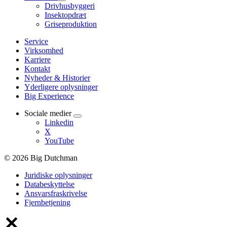
Drivhusbyggeri
Insektopdræt
Griseproduktion
Service
Virksomhed
Karriere
Kontakt
Nyheder & Historier
Yderligere oplysninger
Big Experience
Sociale medier
Linkedin
X
YouTube
© 2026 Big Dutchman
Juridiske oplysninger
Databeskyttelse
Ansvarsfraskrivelse
Fjernbetjening