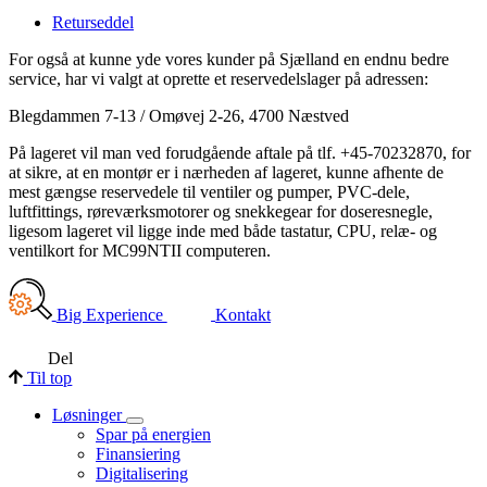
Returseddel
For også at kunne yde vores kunder på Sjælland en endnu bedre
service, har vi valgt at oprette et reservedelslager på adressen:
Blegdammen 7-13 / Omøvej 2-26, 4700 Næstved
På lageret vil man ved forudgående aftale på tlf. +45-70232870, for
at sikre, at en montør er i nærheden af lageret, kunne afhente de
mest gængse reservedele til ventiler og pumper, PVC-dele,
luftfittings, røreværksmotorer og snekkegear for doseresnegle,
ligesom lageret vil ligge inde med både tastatur, CPU, relæ- og
ventilkort for MC99NTII computeren.
Big Experience
Kontakt
Del
Til top
Løsninger
Spar på energien
Finansiering
Digitalisering