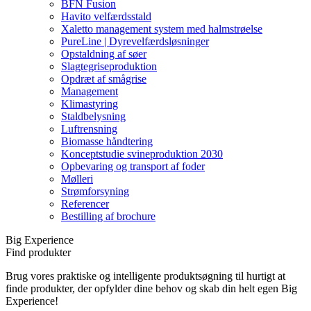
BFN Fusion
Havito velfærdsstald
Xaletto management system med halmstrøelse
PureLine | Dyrevelfærdsløsninger
Opstaldning af søer
Slagtegriseproduktion
Opdræt af smågrise
Management
Klimastyring
Staldbelysning
Luftrensning
Biomasse håndtering
Konceptstudie svineproduktion 2030
Opbevaring og transport af foder
Mølleri
Strømforsyning
Referencer
Bestilling af brochure
Big Experience
Find produkter
Brug vores praktiske og intelligente produktsøgning til hurtigt at
finde produkter, der opfylder dine behov og skab din helt egen Big
Experience!