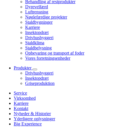
Behandling af restprodukter
Dyrevelfærd
Luftrensning
Nøglefærdige projekter
Staldbygninger
Karriere
Insektopdræt
Drivhusbyggeri
Staldklima
Staldbelysning
Opbevaring og transport af foder
Vores forretningsenheder
Produkter
Drivhusbyggeri
Insektopdræt
Griseproduktion
Service
Virksomhed
Karriere
Kontakt
Nyheder & Historier
Yderligere oplysninger
Big Experience