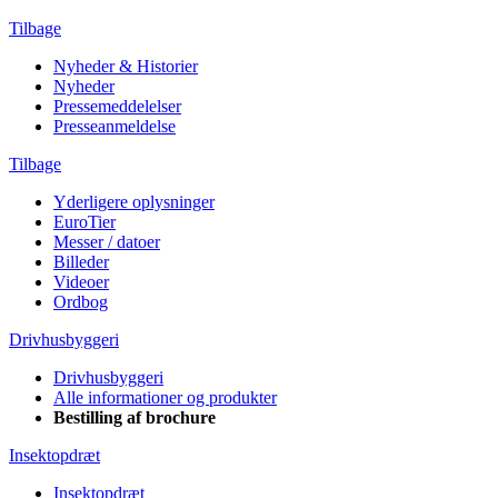
Tilbage
Nyheder & Historier
Nyheder
Pressemeddelelser
Presseanmeldelse
Tilbage
Yderligere oplysninger
EuroTier
Messer / datoer
Billeder
Videoer
Ordbog
Drivhusbyggeri
Drivhusbyggeri
Alle informationer og produkter
Bestilling af brochure
Insektopdræt
Insektopdræt