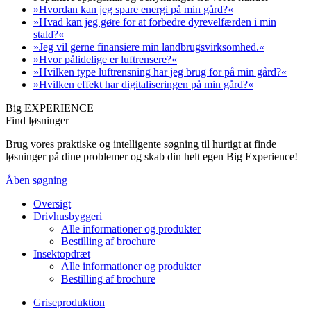
»Hvordan kan jeg spare energi på min gård?«
»Hvad kan jeg gøre for at forbedre dyrevelfærden i min
stald?«
»Jeg vil gerne finansiere min landbrugsvirksomhed.«
»Hvor pålidelige er luftrensere?«
»Hvilken type luftrensning har jeg brug for på min gård?«
»Hvilken effekt har digitaliseringen på min gård?«
Big EXPERIENCE
Find løsninger
Brug vores praktiske og intelligente søgning til hurtigt at finde
løsninger på dine problemer og skab din helt egen Big Experience!
Åben søgning
Oversigt
Drivhusbyggeri
Alle informationer og produkter
Bestilling af brochure
Insektopdræt
Alle informationer og produkter
Bestilling af brochure
Griseproduktion