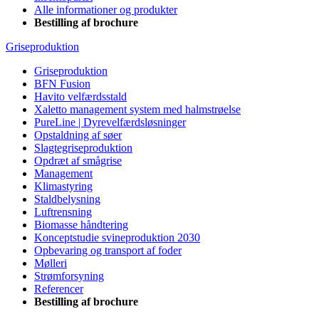
Alle informationer og produkter
Bestilling af brochure
Griseproduktion
Griseproduktion
BFN Fusion
Havito velfærdsstald
Xaletto management system med halmstrøelse
PureLine | Dyrevelfærdsløsninger
Opstaldning af søer
Slagtegriseproduktion
Opdræt af smågrise
Management
Klimastyring
Staldbelysning
Luftrensning
Biomasse håndtering
Konceptstudie svineproduktion 2030
Opbevaring og transport af foder
Mølleri
Strømforsyning
Referencer
Bestilling af brochure