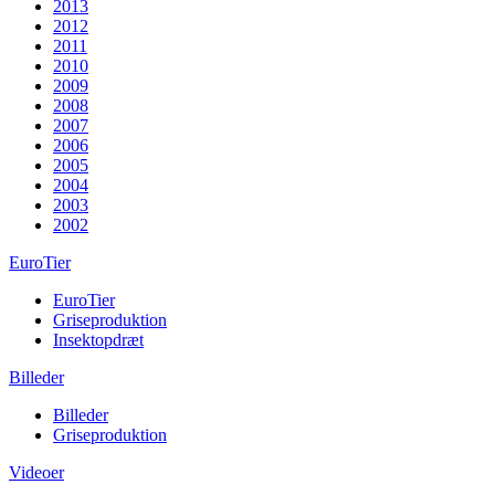
2013
2012
2011
2010
2009
2008
2007
2006
2005
2004
2003
2002
EuroTier
EuroTier
Griseproduktion
Insektopdræt
Billeder
Billeder
Griseproduktion
Videoer