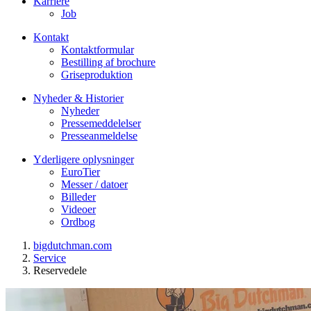
Karriere
Job
Kontakt
Kontaktformular
Bestilling af brochure
Griseproduktion
Nyheder & Historier
Nyheder
Pressemeddelelser
Presseanmeldelse
Yderligere oplysninger
EuroTier
Messer / datoer
Billeder
Videoer
Ordbog
bigdutchman.com
Service
Reservedele