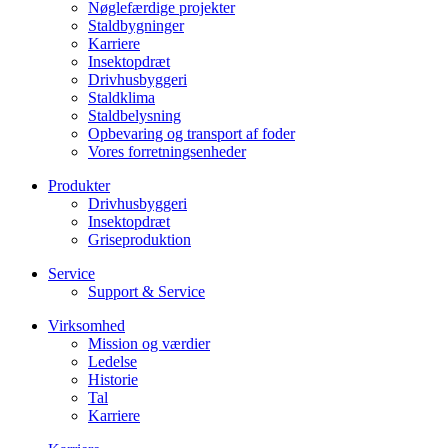
Nøglefærdige projekter
Staldbygninger
Karriere
Insektopdræt
Drivhusbyggeri
Staldklima
Staldbelysning
Opbevaring og transport af foder
Vores forretningsenheder
Produkter
Drivhusbyggeri
Insektopdræt
Griseproduktion
Service
Support & Service
Virksomhed
Mission og værdier
Ledelse
Historie
Tal
Karriere