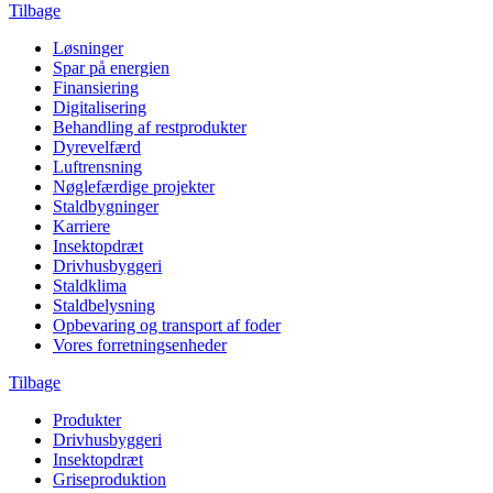
Tilbage
Løsninger
Spar på energien
Finansiering
Digitalisering
Behandling af restprodukter
Dyrevelfærd
Luftrensning
Nøglefærdige projekter
Staldbygninger
Karriere
Insektopdræt
Drivhusbyggeri
Staldklima
Staldbelysning
Opbevaring og transport af foder
Vores forretningsenheder
Tilbage
Produkter
Drivhusbyggeri
Insektopdræt
Griseproduktion