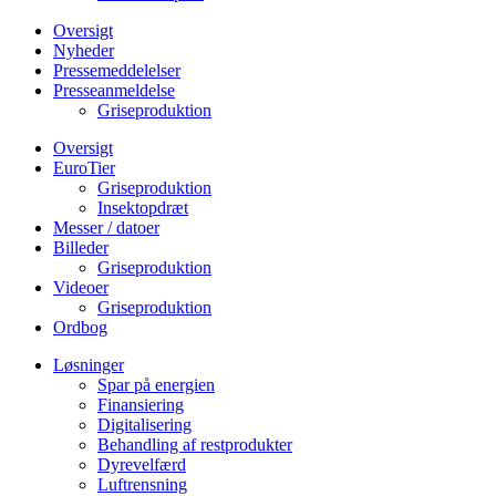
Oversigt
Nyheder
Pressemeddelelser
Presseanmeldelse
Griseproduktion
Oversigt
EuroTier
Griseproduktion
Insektopdræt
Messer / datoer
Billeder
Griseproduktion
Videoer
Griseproduktion
Ordbog
Løsninger
Spar på energien
Finansiering
Digitalisering
Behandling af restprodukter
Dyrevelfærd
Luftrensning