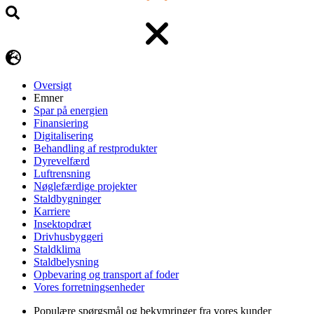
Oversigt
Emner
Spar på energien
Finansiering
Digitalisering
Behandling af restprodukter
Dyrevelfærd
Luftrensning
Nøglefærdige projekter
Staldbygninger
Karriere
Insektopdræt
Drivhusbyggeri
Staldklima
Staldbelysning
Opbevaring og transport af foder
Vores forretningsenheder
Populære spørgsmål og bekymringer fra vores kunder