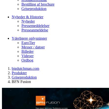
Bestilling af brochure
Griseproduktion
Nyheder & Historier
Nyheder
Pressemeddelelser
Presseanmeldelse
Yderligere oplysninger
EuroTier
Messer / datoer
Billeder
Videoer
Ordbog
bigdutchman.com
Produkter
Griseproduktion
BFN Fusion