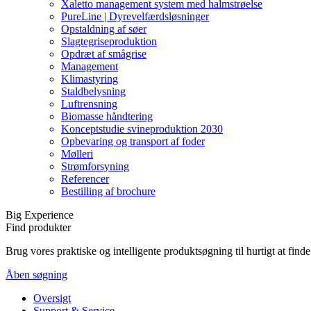
Xaletto management system med halmstrøelse
PureLine | Dyrevelfærdsløsninger
Opstaldning af søer
Slagtegriseproduktion
Opdræt af smågrise
Management
Klimastyring
Staldbelysning
Luftrensning
Biomasse håndtering
Konceptstudie svineproduktion 2030
Opbevaring og transport af foder
Mølleri
Strømforsyning
Referencer
Bestilling af brochure
Big Experience
Find produkter
Brug vores praktiske og intelligente produktsøgning til hurtigt at fin
Åben søgning
Oversigt
Support & Service