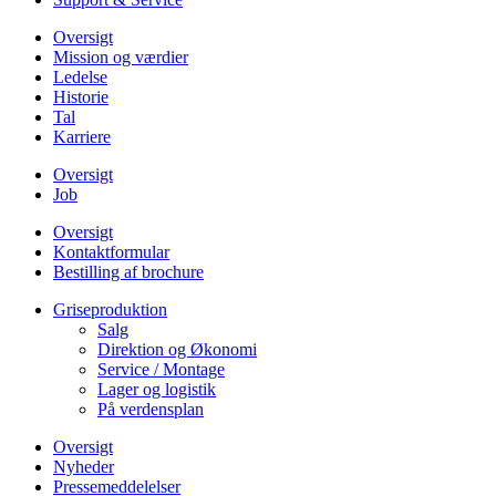
Oversigt
Mission og værdier
Ledelse
Historie
Tal
Karriere
Oversigt
Job
Oversigt
Kontaktformular
Bestilling af brochure
Griseproduktion
Salg
Direktion og Økonomi
Service / Montage
Lager og logistik
På verdensplan
Oversigt
Nyheder
Pressemeddelelser