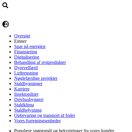
Oversigt
Emner
Spar på energien
Finansiering
Digitalisering
Behandling af restprodukter
Dyrevelfærd
Luftrensning
Nøglefærdige projekter
Staldbygninger
Karriere
Insektopdræt
Drivhusbyggeri
Staldklima
Staldbelysning
Opbevaring og transport af foder
Vores forretningsenheder
Populære spørgsmål og bekymringer fra vores kunder