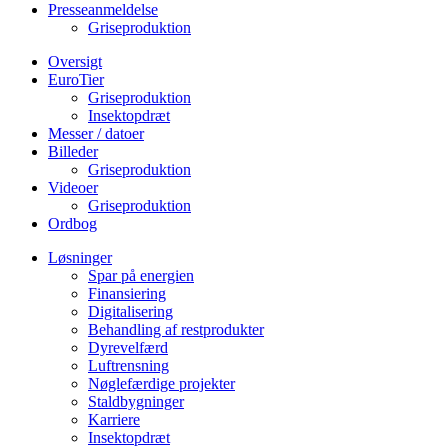
Presseanmeldelse
Griseproduktion
Oversigt
EuroTier
Griseproduktion
Insektopdræt
Messer / datoer
Billeder
Griseproduktion
Videoer
Griseproduktion
Ordbog
Løsninger
Spar på energien
Finansiering
Digitalisering
Behandling af restprodukter
Dyrevelfærd
Luftrensning
Nøglefærdige projekter
Staldbygninger
Karriere
Insektopdræt