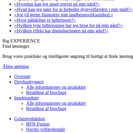
»Hvordan kan jeg spare energi på min gård?«
»Hvad kan jeg gøre for at forbedre dyrevelfærden i min stald?«
»Jeg vil gerne finansiere min landbrugsvirksomhed.«
»Hvor pålidelige er luftrensere?«
»Hvilken type luftrensning har jeg brug for på min gård?«
»Hvilken effekt har digitaliseringen på min gård?«
Big EXPERIENCE
Find løsninger
Brug vores praktiske og intelligente søgning til hurtigt at finde løsn
Åben søgning
Oversigt
Drivhusbyggeri
Alle informationer og produkter
Bestilling af brochure
Insektopdræt
Alle informationer og produkter
Bestilling af brochure
Griseproduktion
BFN Fusion
Havito velfærdsstald