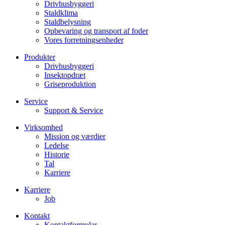
Drivhusbyggeri
Staldklima
Staldbelysning
Opbevaring og transport af foder
Vores forretningsenheder
Produkter
Drivhusbyggeri
Insektopdræt
Griseproduktion
Service
Support & Service
Virksomhed
Mission og værdier
Ledelse
Historie
Tal
Karriere
Karriere
Job
Kontakt
Kontaktformular