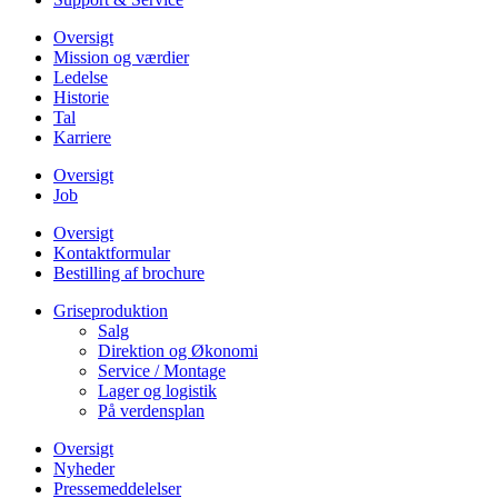
Oversigt
Mission og værdier
Ledelse
Historie
Tal
Karriere
Oversigt
Job
Oversigt
Kontaktformular
Bestilling af brochure
Griseproduktion
Salg
Direktion og Økonomi
Service / Montage
Lager og logistik
På verdensplan
Oversigt
Nyheder
Pressemeddelelser