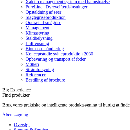
Xaletto management system med halmstrøelse
PureLine | Dyrevelfærdsløsninger
Opstaldning af søer
Slagtegriseproduktion
Opdræt af smågrise
Management
Klimastyring
Staldbelysning
Luftrensning
Biomasse håndtering
Konceptstudie svineproduktion 2030
Opbevaring og transport af foder
Mølleri
Strømforsyning
Referencer
Bestilling af brochure
Big Experience
Find produkter
Brug vores praktiske og intelligente produktsøgning til hurtigt at fin
Åben søgning
Oversigt
Support & Service