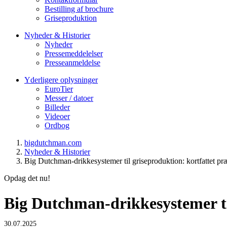
Bestilling af brochure
Griseproduktion
Nyheder & Historier
Nyheder
Pressemeddelelser
Presseanmeldelse
Yderligere oplysninger
EuroTier
Messer / datoer
Billeder
Videoer
Ordbog
bigdutchman.com
Nyheder & Historier
Big Dutchman-drikkesystemer til griseproduktion: kortfattet præ
Opdag det nu!
Big Dutchman-drikkesystemer til
30.07.2025