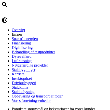
Oversigt
Emner
Spar på energien
Finansiering
Digitalisering
Behandling af restprodukter
Dyrevelfærd
Luftrensning
Nøglefærdige projekter
Staldbygninger
Karriere
Insektopdræt
Drivhusbyggeri
Staldklima
Staldbelysning
Opbevaring og transport af foder
Vores forretningsenheder
Populære spørgsmål og bekymringer fra vores kunder