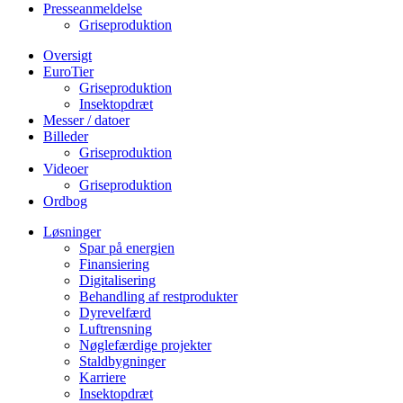
Presseanmeldelse
Griseproduktion
Oversigt
EuroTier
Griseproduktion
Insektopdræt
Messer / datoer
Billeder
Griseproduktion
Videoer
Griseproduktion
Ordbog
Løsninger
Spar på energien
Finansiering
Digitalisering
Behandling af restprodukter
Dyrevelfærd
Luftrensning
Nøglefærdige projekter
Staldbygninger
Karriere
Insektopdræt