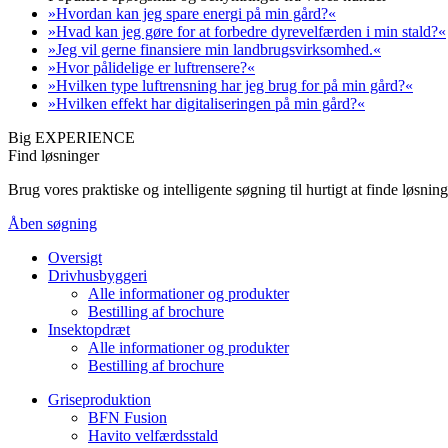
»Hvordan kan jeg spare energi på min gård?«
»Hvad kan jeg gøre for at forbedre dyrevelfærden i min stald?«
»Jeg vil gerne finansiere min landbrugsvirksomhed.«
»Hvor pålidelige er luftrensere?«
»Hvilken type luftrensning har jeg brug for på min gård?«
»Hvilken effekt har digitaliseringen på min gård?«
Big EXPERIENCE
Find løsninger
Brug vores praktiske og intelligente søgning til hurtigt at finde løsn
Åben søgning
Oversigt
Drivhusbyggeri
Alle informationer og produkter
Bestilling af brochure
Insektopdræt
Alle informationer og produkter
Bestilling af brochure
Griseproduktion
BFN Fusion
Havito velfærdsstald