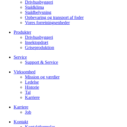
Drivhusbyggeri
Staldklima
Staldbelysning
Opbevaring og transport af foder
Vores forretningsenheder
Produkter
Drivhusbyggeri
Insektopdræt
Griseproduktion
Service
Support & Service
Virksomhed
Mission og værdier
Ledelse
Historie
Tal
Karriere
Karriere
Job
Kontakt
Kontaktformular