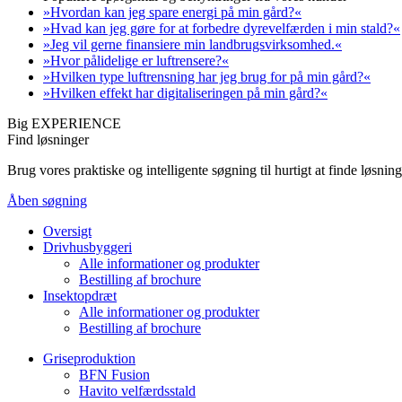
»Hvordan kan jeg spare energi på min gård?«
»Hvad kan jeg gøre for at forbedre dyrevelfærden i min stald?«
»Jeg vil gerne finansiere min landbrugsvirksomhed.«
»Hvor pålidelige er luftrensere?«
»Hvilken type luftrensning har jeg brug for på min gård?«
»Hvilken effekt har digitaliseringen på min gård?«
Big EXPERIENCE
Find løsninger
Brug vores praktiske og intelligente søgning til hurtigt at finde løsn
Åben søgning
Oversigt
Drivhusbyggeri
Alle informationer og produkter
Bestilling af brochure
Insektopdræt
Alle informationer og produkter
Bestilling af brochure
Griseproduktion
BFN Fusion
Havito velfærdsstald