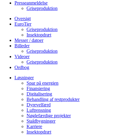
Presseanmeldelse
Griseproduktion
Oversigt
EuroTier
Griseproduktion
Insektopdræt
Messer / datoer
Billeder
Griseproduktion
Videoer
Griseproduktion
Ordbog
Løsninger
Spar på energien
Finansiering
Digitalisering
Behandling af restprodukter
Dyrevelfærd
Luftrensning
Nøglefærdige projekter
Staldbygninger
Karriere
Insektopdræt