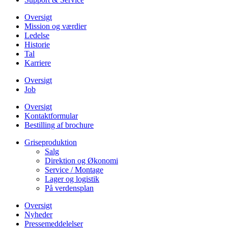
Oversigt
Mission og værdier
Ledelse
Historie
Tal
Karriere
Oversigt
Job
Oversigt
Kontaktformular
Bestilling af brochure
Griseproduktion
Salg
Direktion og Økonomi
Service / Montage
Lager og logistik
På verdensplan
Oversigt
Nyheder
Pressemeddelelser