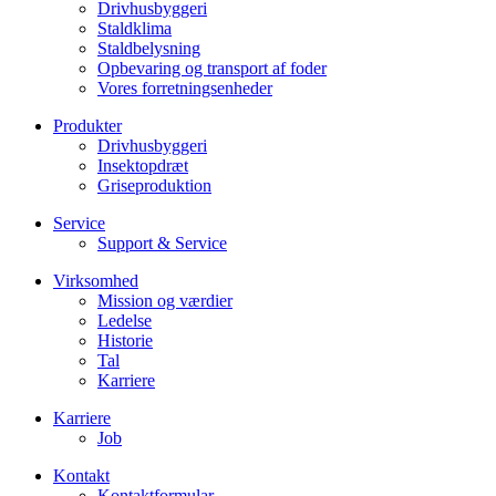
Drivhusbyggeri
Staldklima
Staldbelysning
Opbevaring og transport af foder
Vores forretningsenheder
Produkter
Drivhusbyggeri
Insektopdræt
Griseproduktion
Service
Support & Service
Virksomhed
Mission og værdier
Ledelse
Historie
Tal
Karriere
Karriere
Job
Kontakt
Kontaktformular