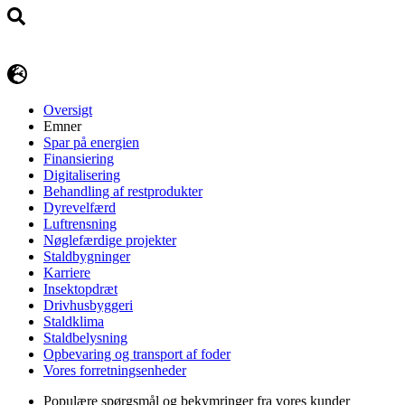
Oversigt
Emner
Spar på energien
Finansiering
Digitalisering
Behandling af restprodukter
Dyrevelfærd
Luftrensning
Nøglefærdige projekter
Staldbygninger
Karriere
Insektopdræt
Drivhusbyggeri
Staldklima
Staldbelysning
Opbevaring og transport af foder
Vores forretningsenheder
Populære spørgsmål og bekymringer fra vores kunder