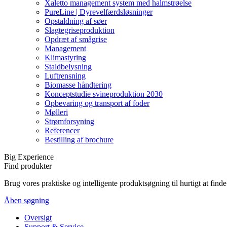
Xaletto management system med halmstrøelse
PureLine | Dyrevelfærdsløsninger
Opstaldning af søer
Slagtegriseproduktion
Opdræt af smågrise
Management
Klimastyring
Staldbelysning
Luftrensning
Biomasse håndtering
Konceptstudie svineproduktion 2030
Opbevaring og transport af foder
Mølleri
Strømforsyning
Referencer
Bestilling af brochure
Big Experience
Find produkter
Brug vores praktiske og intelligente produktsøgning til hurtigt at fin
Åben søgning
Oversigt
Support & Service