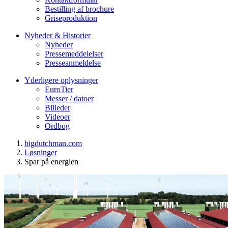
Bestilling af brochure
Griseproduktion
Nyheder & Historier
Nyheder
Pressemeddelelser
Presseanmeldelse
Yderligere oplysninger
EuroTier
Messer / datoer
Billeder
Videoer
Ordbog
bigdutchman.com
Løsninger
Spar på energien