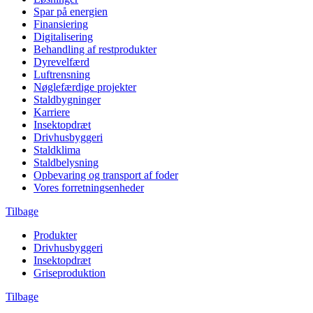
Spar på energien
Finansiering
Digitalisering
Behandling af restprodukter
Dyrevelfærd
Luftrensning
Nøglefærdige projekter
Staldbygninger
Karriere
Insektopdræt
Drivhusbyggeri
Staldklima
Staldbelysning
Opbevaring og transport af foder
Vores forretningsenheder
Tilbage
Produkter
Drivhusbyggeri
Insektopdræt
Griseproduktion
Tilbage