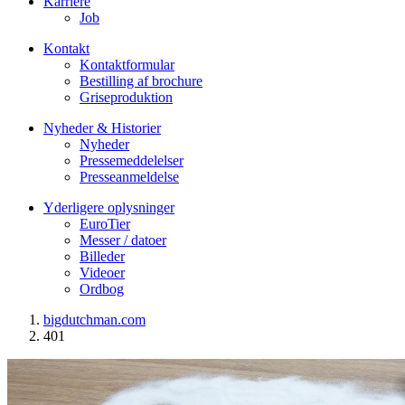
Karriere
Job
Kontakt
Kontaktformular
Bestilling af brochure
Griseproduktion
Nyheder & Historier
Nyheder
Pressemeddelelser
Presseanmeldelse
Yderligere oplysninger
EuroTier
Messer / datoer
Billeder
Videoer
Ordbog
bigdutchman.com
401