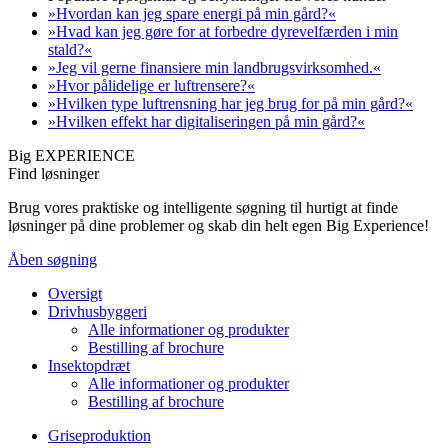
»Hvordan kan jeg spare energi på min gård?«
»Hvad kan jeg gøre for at forbedre dyrevelfærden i min
stald?«
»Jeg vil gerne finansiere min landbrugsvirksomhed.«
»Hvor pålidelige er luftrensere?«
»Hvilken type luftrensning har jeg brug for på min gård?«
»Hvilken effekt har digitaliseringen på min gård?«
Big EXPERIENCE
Find løsninger
Brug vores praktiske og intelligente søgning til hurtigt at finde
løsninger på dine problemer og skab din helt egen Big Experience!
Åben søgning
Oversigt
Drivhusbyggeri
Alle informationer og produkter
Bestilling af brochure
Insektopdræt
Alle informationer og produkter
Bestilling af brochure
Griseproduktion