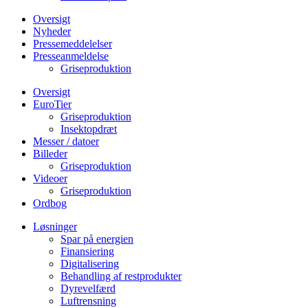
Oversigt
Nyheder
Pressemeddelelser
Presseanmeldelse
Griseproduktion
Oversigt
EuroTier
Griseproduktion
Insektopdræt
Messer / datoer
Billeder
Griseproduktion
Videoer
Griseproduktion
Ordbog
Løsninger
Spar på energien
Finansiering
Digitalisering
Behandling af restprodukter
Dyrevelfærd
Luftrensning