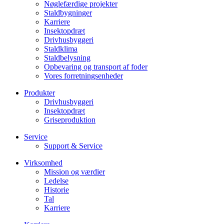
Nøglefærdige projekter
Staldbygninger
Karriere
Insektopdræt
Drivhusbyggeri
Staldklima
Staldbelysning
Opbevaring og transport af foder
Vores forretningsenheder
Produkter
Drivhusbyggeri
Insektopdræt
Griseproduktion
Service
Support & Service
Virksomhed
Mission og værdier
Ledelse
Historie
Tal
Karriere