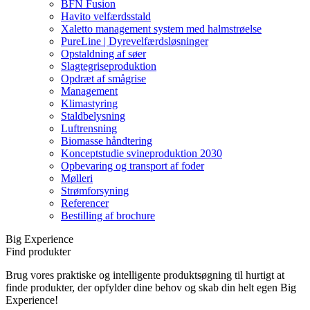
BFN Fusion
Havito velfærdsstald
Xaletto management system med halmstrøelse
PureLine | Dyrevelfærdsløsninger
Opstaldning af søer
Slagtegriseproduktion
Opdræt af smågrise
Management
Klimastyring
Staldbelysning
Luftrensning
Biomasse håndtering
Konceptstudie svineproduktion 2030
Opbevaring og transport af foder
Mølleri
Strømforsyning
Referencer
Bestilling af brochure
Big Experience
Find produkter
Brug vores praktiske og intelligente produktsøgning til hurtigt at
finde produkter, der opfylder dine behov og skab din helt egen Big
Experience!