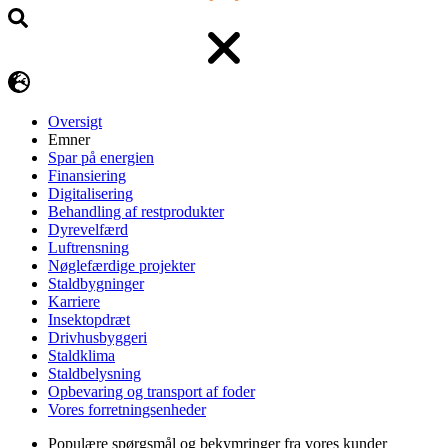
Oversigt
Emner
Spar på energien
Finansiering
Digitalisering
Behandling af restprodukter
Dyrevelfærd
Luftrensning
Nøglefærdige projekter
Staldbygninger
Karriere
Insektopdræt
Drivhusbyggeri
Staldklima
Staldbelysning
Opbevaring og transport af foder
Vores forretningsenheder
Populære spørgsmål og bekymringer fra vores kunder