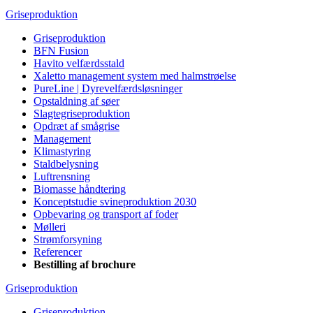
Griseproduktion
Griseproduktion
BFN Fusion
Havito velfærdsstald
Xaletto management system med halmstrøelse
PureLine | Dyrevelfærdsløsninger
Opstaldning af søer
Slagtegriseproduktion
Opdræt af smågrise
Management
Klimastyring
Staldbelysning
Luftrensning
Biomasse håndtering
Konceptstudie svineproduktion 2030
Opbevaring og transport af foder
Mølleri
Strømforsyning
Referencer
Bestilling af brochure
Griseproduktion
Griseproduktion