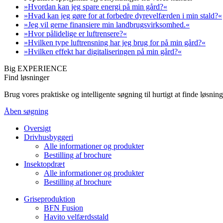
»Hvordan kan jeg spare energi på min gård?«
»Hvad kan jeg gøre for at forbedre dyrevelfærden i min stald?«
»Jeg vil gerne finansiere min landbrugsvirksomhed.«
»Hvor pålidelige er luftrensere?«
»Hvilken type luftrensning har jeg brug for på min gård?«
»Hvilken effekt har digitaliseringen på min gård?«
Big EXPERIENCE
Find løsninger
Brug vores praktiske og intelligente søgning til hurtigt at finde løsn
Åben søgning
Oversigt
Drivhusbyggeri
Alle informationer og produkter
Bestilling af brochure
Insektopdræt
Alle informationer og produkter
Bestilling af brochure
Griseproduktion
BFN Fusion
Havito velfærdsstald