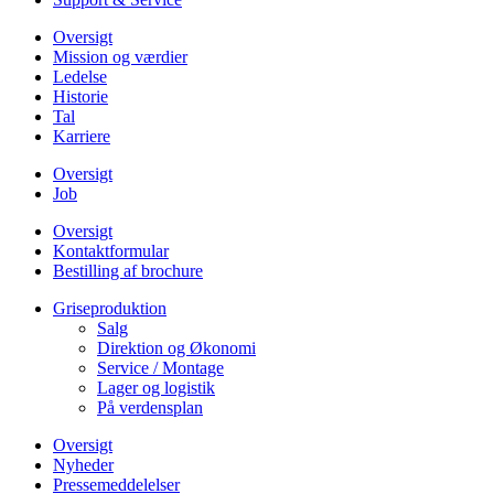
Oversigt
Mission og værdier
Ledelse
Historie
Tal
Karriere
Oversigt
Job
Oversigt
Kontaktformular
Bestilling af brochure
Griseproduktion
Salg
Direktion og Økonomi
Service / Montage
Lager og logistik
På verdensplan
Oversigt
Nyheder
Pressemeddelelser