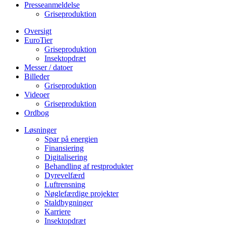
Presseanmeldelse
Griseproduktion
Oversigt
EuroTier
Griseproduktion
Insektopdræt
Messer / datoer
Billeder
Griseproduktion
Videoer
Griseproduktion
Ordbog
Løsninger
Spar på energien
Finansiering
Digitalisering
Behandling af restprodukter
Dyrevelfærd
Luftrensning
Nøglefærdige projekter
Staldbygninger
Karriere
Insektopdræt