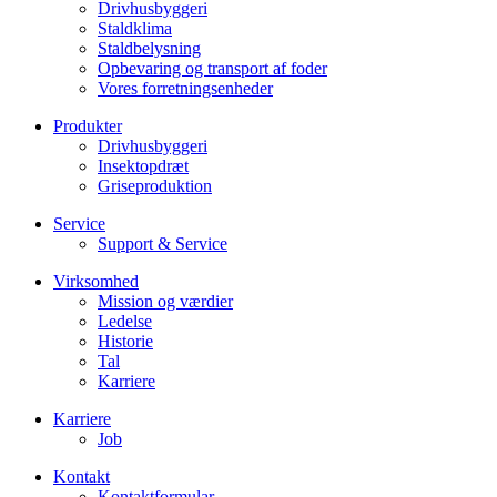
Drivhusbyggeri
Staldklima
Staldbelysning
Opbevaring og transport af foder
Vores forretningsenheder
Produkter
Drivhusbyggeri
Insektopdræt
Griseproduktion
Service
Support & Service
Virksomhed
Mission og værdier
Ledelse
Historie
Tal
Karriere
Karriere
Job
Kontakt
Kontaktformular