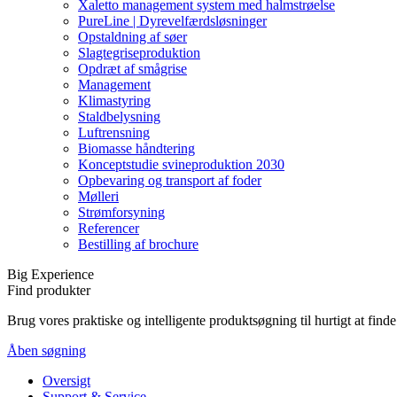
Xaletto management system med halmstrøelse
PureLine | Dyrevelfærdsløsninger
Opstaldning af søer
Slagtegriseproduktion
Opdræt af smågrise
Management
Klimastyring
Staldbelysning
Luftrensning
Biomasse håndtering
Konceptstudie svineproduktion 2030
Opbevaring og transport af foder
Mølleri
Strømforsyning
Referencer
Bestilling af brochure
Big Experience
Find produkter
Brug vores praktiske og intelligente produktsøgning til hurtigt at fin
Åben søgning
Oversigt
Support & Service