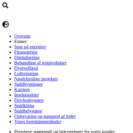
Oversigt
Emner
Spar på energien
Finansiering
Digitalisering
Behandling af restprodukter
Dyrevelfærd
Luftrensning
Nøglefærdige projekter
Staldbygninger
Karriere
Insektopdræt
Drivhusbyggeri
Staldklima
Staldbelysning
Opbevaring og transport af foder
Vores forretningsenheder
Populære spørgsmål og bekymringer fra vores kunder