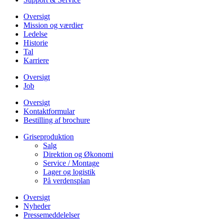
Oversigt
Mission og værdier
Ledelse
Historie
Tal
Karriere
Oversigt
Job
Oversigt
Kontaktformular
Bestilling af brochure
Griseproduktion
Salg
Direktion og Økonomi
Service / Montage
Lager og logistik
På verdensplan
Oversigt
Nyheder
Pressemeddelelser