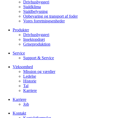
Drivhusbyggeri
Staldklima
Staldbelysning
Opbevaring og transport af foder
Vores forretningsenheder
Produkter
Drivhusbyggeri
Insektopdræt
Griseproduktion
Service
Support & Service
Virksomhed
Mission og værdier
Ledelse
Historie
Tal
Karriere
Karriere
Job
Kontakt
Kontaktformular