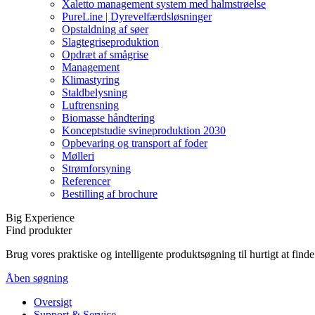
Xaletto management system med halmstrøelse
PureLine | Dyrevelfærdsløsninger
Opstaldning af søer
Slagtegriseproduktion
Opdræt af smågrise
Management
Klimastyring
Staldbelysning
Luftrensning
Biomasse håndtering
Konceptstudie svineproduktion 2030
Opbevaring og transport af foder
Mølleri
Strømforsyning
Referencer
Bestilling af brochure
Big Experience
Find produkter
Brug vores praktiske og intelligente produktsøgning til hurtigt at fin
Åben søgning
Oversigt
Support & Service