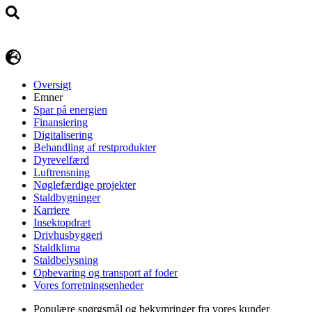
Oversigt
Emner
Spar på energien
Finansiering
Digitalisering
Behandling af restprodukter
Dyrevelfærd
Luftrensning
Nøglefærdige projekter
Staldbygninger
Karriere
Insektopdræt
Drivhusbyggeri
Staldklima
Staldbelysning
Opbevaring og transport af foder
Vores forretningsenheder
Populære spørgsmål og bekymringer fra vores kunder