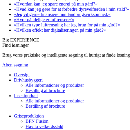
»Hvordan kan jeg spare energi på min gård?«
»Hvad kan jeg gøre for at forbedre dyrevelfærden i min stald?«
»Jeg vil gerne finansiere min landbrugsvirksomhed.«
»Hvor pålidelige er luftrensere?«
»Hvilken type luftrensning har jeg brug for på min gård?«
»Hvilken effekt har digitaliseringen på min gård?«
Big EXPERIENCE
Find løsninger
Brug vores praktiske og intelligente søgning til hurtigt at finde løsn
Åben søgning
Oversigt
Drivhusbyggeri
Alle informationer og produkter
Bestilling af brochure
Insektopdræt
Alle informationer og produkter
Bestilling af brochure
Griseproduktion
BFN Fusion
Havito velfærdsstald