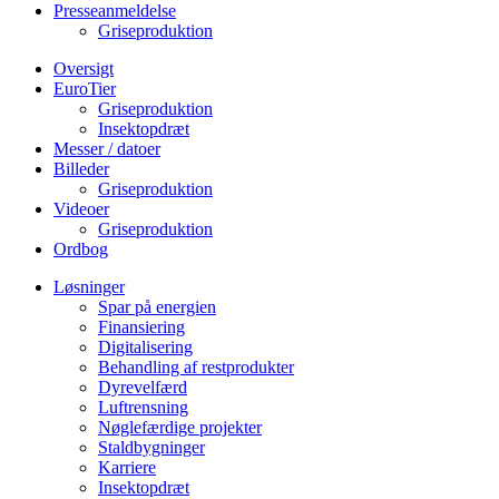
Presseanmeldelse
Griseproduktion
Oversigt
EuroTier
Griseproduktion
Insektopdræt
Messer / datoer
Billeder
Griseproduktion
Videoer
Griseproduktion
Ordbog
Løsninger
Spar på energien
Finansiering
Digitalisering
Behandling af restprodukter
Dyrevelfærd
Luftrensning
Nøglefærdige projekter
Staldbygninger
Karriere
Insektopdræt