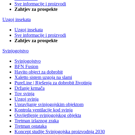
Sve informacije i proizvodi
Zahtjev za prospekte
Uzgoj insekata
Uzgoj insekata
Sve informacije i proizvodi
Zahtjev za prospekte
Svinjogojstvo
Svinjogojstvo
BFN Fusion
Havito object za dobrobit
Xaletto sistem uzgoja na slami
PureLine | Rješenja za dobrobit životinja
Držanje krmača
Tov svinja
Uzgoj svinja
Upravljanje svinjogojskim objektom
Kontrola ventilacije kod svinja
Osvijetljenje svinjogojskog objekta
Tretman izlaznog zraka
Tretman ostataka
Koncept studije Svinjogojska proizvodnja 2030