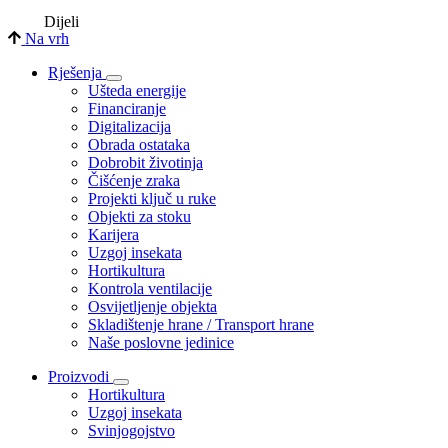
Dijeli
Na vrh
Rješenja
Ušteda energije
Financiranje
Digitalizacija
Obrada ostataka
Dobrobit životinja
Čišćenje zraka
Projekti ključ u ruke
Objekti za stoku
Karijera
Uzgoj insekata
Hortikultura
Kontrola ventilacije
Osvijetljenje objekta
Skladištenje hrane / Transport hrane
Naše poslovne jedinice
Proizvodi
Hortikultura
Uzgoj insekata
Svinjogojstvo