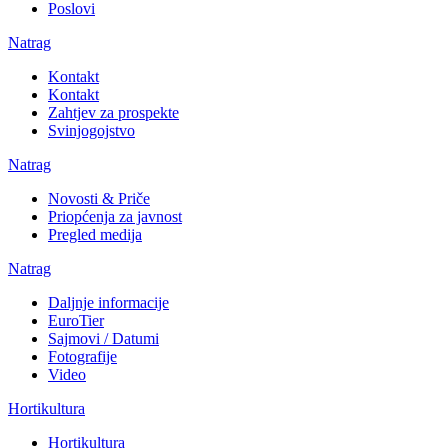
Poslovi
Natrag
Kontakt
Kontakt
Zahtjev za prospekte
Svinjogojstvo
Natrag
Novosti & Priče
Priopćenja za javnost
Pregled medija
Natrag
Daljnje informacije
EuroTier
Sajmovi / Datumi
Fotografije
Video
Hortikultura
Hortikultura