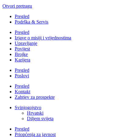
Otvori pretragu
Pregled
Podrška & Servis
Pregled
Izjave o misiji i vrijednostima
Upravljanje
Povijest
Brojke
Karijera
Pregled
Poslovi
Pregled
Kontakt
Zahtjev za prospekte
Svinjogojstvo
Hrvatski
Diljem svijeta
Pregled
Priopćenja za javnost