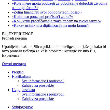
»Koje mjere mogu poduzeti za poboljšanje dobrobiti životinja
na mojoj farmi?«
»Želim financirati svoj poljoprivredni posao.«
»Koliko su pouzdani pročistači zraka?«
»Koju vrstu pročišćavanja zraka trebam na svojoj farmi?«
»Kakav učinak ima digitalizacija na moju farmu?«
Big EXPERIENCE
Pronađi rješenja
Upotrijebite našu tražilicu prikladnih i inteligentnih rješenja kako bi
brzo pronašli rješenja za Vaše problem i kreirajte vlastito Big
Experience!
Otvori pretragu
Pregled
Hortikultura
Sve informacije i proizvodi
Zahtjev za prospekte
Uzgoj insekata
Sve informacije i proizvodi
Zahtjev za prospekte
Svinjogojstvo