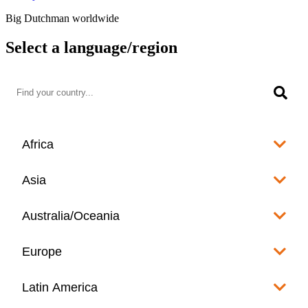
Big Dutchman worldwide
Select a language/region
Africa
Algeria
Asia
العربية
Afghanistan
Australia/Oceania
Angola
English
www.bigdutchman.co.za
Australia
Europe
Bangladesh
Benin
www.bigdutchman.asia
www.bigdutchman.asia
Français
Albania
Latin America
Fiji
Bhutan
English
Botswana