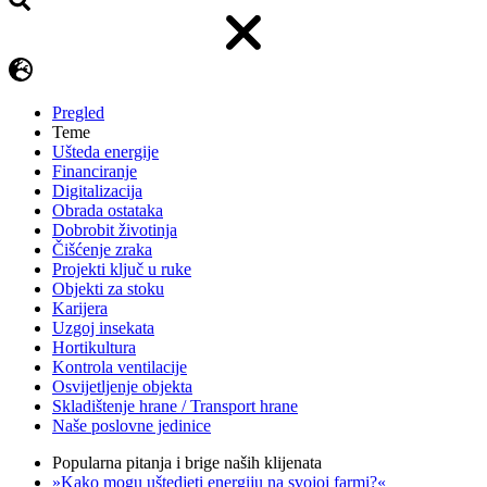
Pregled
Teme
Ušteda energije
Financiranje
Digitalizacija
Obrada ostataka
Dobrobit životinja
Čišćenje zraka
Projekti ključ u ruke
Objekti za stoku
Karijera
Uzgoj insekata
Hortikultura
Kontrola ventilacije
Osvijetljenje objekta
Skladištenje hrane / Transport hrane
Naše poslovne jedinice
Popularna pitanja i brige naših klijenata
»Kako mogu uštedjeti energiju na svojoj farmi?«