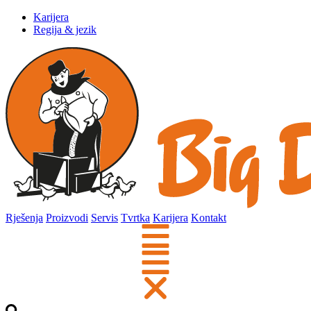
Karijera
Regija & jezik
Rješenja
Proizvodi
Servis
Tvrtka
Karijera
Kontakt