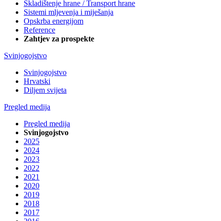
Skladištenje hrane / Transport hrane
Sistemi mljevenja i miješanja
Opskrba energijom
Reference
Zahtjev za prospekte
Svinjogojstvo
Svinjogojstvo
Hrvatski
Diljem svijeta
Pregled medija
Pregled medija
Svinjogojstvo
2025
2024
2023
2022
2021
2020
2019
2018
2017