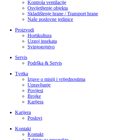
Kontrola ventilacije
Osvijetljenje objekta
Skladištenje hrane / Transport hrane
Naše poslovne jedinice
Proizvodi
Hortikultura
Uzgoj insekata
Svinjogojstvo
Servis
Podrška & Servis
Tvrtka
Izjave o misiji i vrijednostima
Upravljanje
Povijest
Brojke
Karijera
Karijera
Poslovi
Kontakt
Kontakt
Zahtjev za prospekte