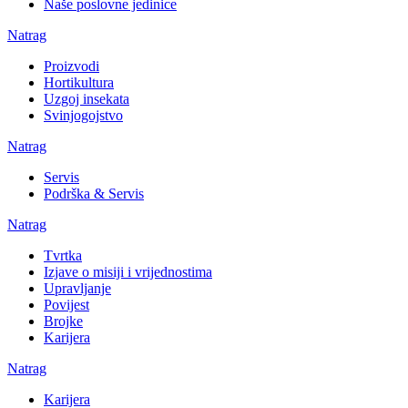
Naše poslovne jedinice
Natrag
Proizvodi
Hortikultura
Uzgoj insekata
Svinjogojstvo
Natrag
Servis
Podrška & Servis
Natrag
Tvrtka
Izjave o misiji i vrijednostima
Upravljanje
Povijest
Brojke
Karijera
Natrag
Karijera