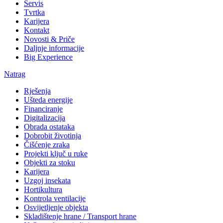
Servis
Tvrtka
Karijera
Kontakt
Novosti & Priče
Daljnje informacije
Big Experience
Natrag
Rješenja
Ušteda energije
Financiranje
Digitalizacija
Obrada ostataka
Dobrobit životinja
Čišćenje zraka
Projekti ključ u ruke
Objekti za stoku
Karijera
Uzgoj insekata
Hortikultura
Kontrola ventilacije
Osvijetljenje objekta
Skladištenje hrane / Transport hrane