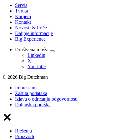
Servis
Tvrtka
Karijera
Kontakt
Novosti & Priče
Daljnje informacije
Big Experience
Društvena mreža
Linkedin
X
YouTube
© 2026 Big Dutchman
Impressum
Zaštita podataka
Izjava o odricanju odgovornosti
Daljinska podrška
Rješenja
Proizvodi