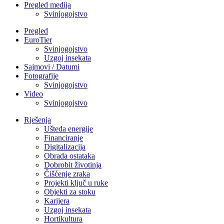
Pregled medija
Svinjogojstvo
Pregled
EuroTier
Svinjogojstvo
Uzgoj insekata
Sajmovi / Datumi
Fotografije
Svinjogojstvo
Video
Svinjogojstvo
Rješenja
Ušteda energije
Financiranje
Digitalizacija
Obrada ostataka
Dobrobit životinja
Čišćenje zraka
Projekti ključ u ruke
Objekti za stoku
Karijera
Uzgoj insekata
Hortikultura