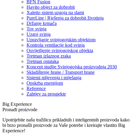
BFN Fusion
Havito object za dobrobit
Xaletto sistem uzgoja na slami
PureLine | Rješenja za dobrobit životinja
Držanje krmača
Tov svinja
Uzgoj svinja
Upravljanje svinjogojskim objektom
Kontrola ventilacije kod svinja
Osvijetljenje svinjogojskog objekta
Tretman izlaznog zraka
Tretman ostataka
Koncept studije Svinjogojska proizvodnja 2030
Skladištenje hrane / Transport hrane
Sistemi mljevenja i miješanja
Opskrba energijom
Reference
Zahtjev za prospekte
Big Experience
Pronađi proizvode
Upotrijebite našu tražilicu prikladnih i inteligentnih proizvoda kako
bi brzo pronašli proizvode za Vaše potrebe i kreirajte vlastito Big
Experience!