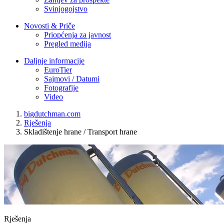
Svinjogojstvo
Novosti & Priče
Priopćenja za javnost
Pregled medija
Daljnje informacije
EuroTier
Sajmovi / Datumi
Fotografije
Video
bigdutchman.com
Rješenja
Skladištenje hrane / Transport hrane
Rješenja