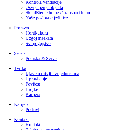
Kontrola ventilacije
Osvijetljenje objekta
Skladištenje hrane / Transport hrane
Naše poslovne jedinice
Proizvodi
Hortikultura
Uzgoj insekata
Svinjogojstvo
Servis
Podrška & Servis
Tvrtka
Izjave o misiji i vrijednostima
Upravljanje
Povijest
Brojke
Karijera
Karijera
Poslovi
Kontakt
Kontakt
Zahtjev za prospekte