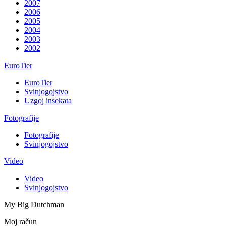
2007
2006
2005
2004
2003
2002
EuroTier
EuroTier
Svinjogojstvo
Uzgoj insekata
Fotografije
Fotografije
Svinjogojstvo
Video
Video
Svinjogojstvo
My Big Dutchman
Moj račun