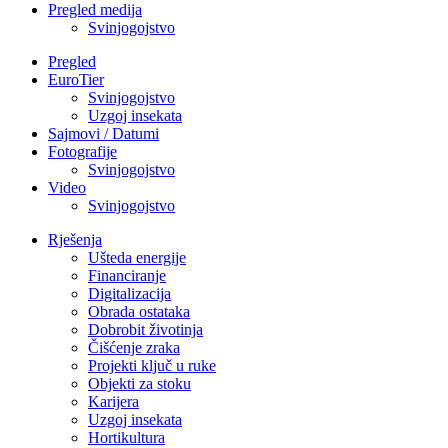
Pregled medija
Svinjogojstvo
Pregled
EuroTier
Svinjogojstvo
Uzgoj insekata
Sajmovi / Datumi
Fotografije
Svinjogojstvo
Video
Svinjogojstvo
Rješenja
Ušteda energije
Financiranje
Digitalizacija
Obrada ostataka
Dobrobit životinja
Čišćenje zraka
Projekti ključ u ruke
Objekti za stoku
Karijera
Uzgoj insekata
Hortikultura