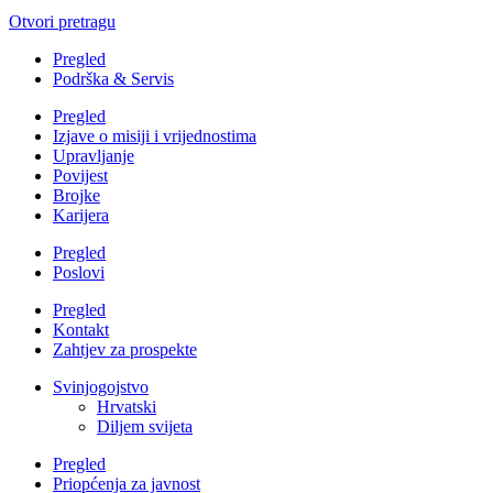
Otvori pretragu
Pregled
Podrška & Servis
Pregled
Izjave o misiji i vrijednostima
Upravljanje
Povijest
Brojke
Karijera
Pregled
Poslovi
Pregled
Kontakt
Zahtjev za prospekte
Svinjogojstvo
Hrvatski
Diljem svijeta
Pregled
Priopćenja za javnost