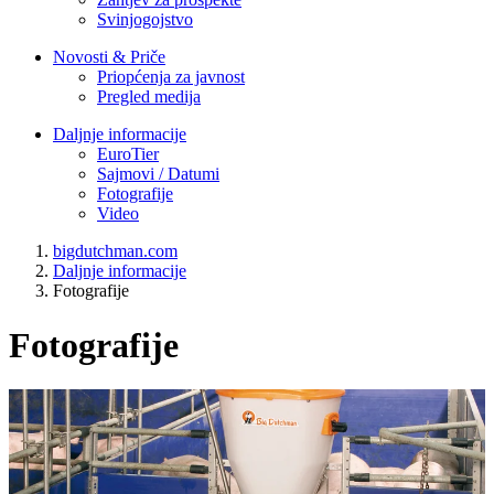
Svinjogojstvo
Novosti & Priče
Priopćenja za javnost
Pregled medija
Daljnje informacije
EuroTier
Sajmovi / Datumi
Fotografije
Video
bigdutchman.com
Daljnje informacije
Fotografije
Fotografije