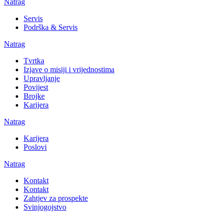
Natrag
Servis
Podrška & Servis
Natrag
Tvrtka
Izjave o misiji i vrijednostima
Upravljanje
Povijest
Brojke
Karijera
Natrag
Karijera
Poslovi
Natrag
Kontakt
Kontakt
Zahtjev za prospekte
Svinjogojstvo