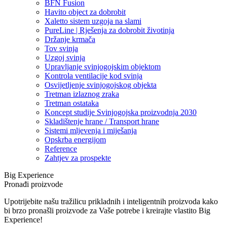
BFN Fusion
Havito object za dobrobit
Xaletto sistem uzgoja na slami
PureLine | Rješenja za dobrobit životinja
Držanje krmača
Tov svinja
Uzgoj svinja
Upravljanje svinjogojskim objektom
Kontrola ventilacije kod svinja
Osvijetljenje svinjogojskog objekta
Tretman izlaznog zraka
Tretman ostataka
Koncept studije Svinjogojska proizvodnja 2030
Skladištenje hrane / Transport hrane
Sistemi mljevenja i miješanja
Opskrba energijom
Reference
Zahtjev za prospekte
Big Experience
Pronađi proizvode
Upotrijebite našu tražilicu prikladnih i inteligentnih proizvoda kako
bi brzo pronašli proizvode za Vaše potrebe i kreirajte vlastito Big
Experience!