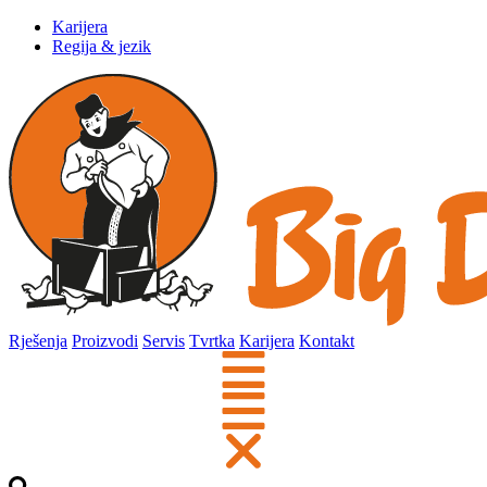
Karijera
Regija & jezik
Rješenja
Proizvodi
Servis
Tvrtka
Karijera
Kontakt