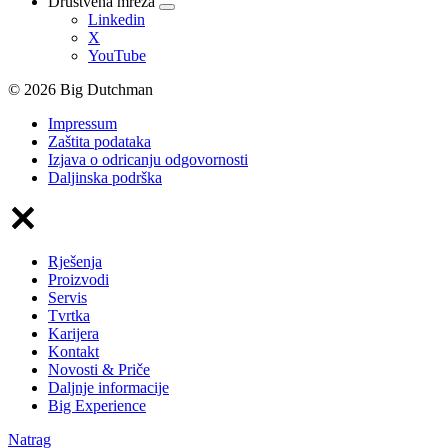
Društvena mreža
Linkedin
X
YouTube
© 2026 Big Dutchman
Impressum
Zaštita podataka
Izjava o odricanju odgovornosti
Daljinska podrška
Rješenja
Proizvodi
Servis
Tvrtka
Karijera
Kontakt
Novosti & Priče
Daljnje informacije
Big Experience
Natrag