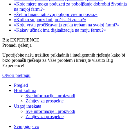
»Koje mjere mogu poduzeti za poboljšanje dobrobiti životinja
na mojoj farmi?«
»Želim financirati svoj poljoprivredni posao.«
»Koliko su pouzdani pročistači zraka?«
»Koju vrstu pročišćavanja zraka trebam na svojoj farmi?«
»Kakav učinak ima digitalizacija na moju farmu?«
Big EXPERIENCE
Pronađi rješenja
Upotrijebite našu tražilicu prikladnih i inteligentnih rješenja kako bi
brzo pronašli rješenja za Vaše problem i kreirajte vlastito Big
Experience!
Otvori pretragu
Pregled
Hortikultura
Sve informacije i proizvodi
Zahtjev za prospekte
Uzgoj insekata
Sve informacije i proizvodi
Zahtjev za prospekte
Svinjogojstvo