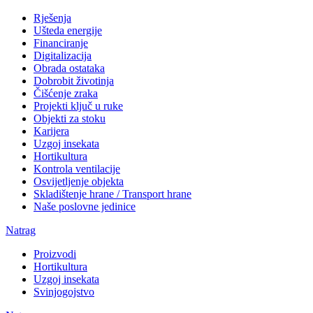
Rješenja
Ušteda energije
Financiranje
Digitalizacija
Obrada ostataka
Dobrobit životinja
Čišćenje zraka
Projekti ključ u ruke
Objekti za stoku
Karijera
Uzgoj insekata
Hortikultura
Kontrola ventilacije
Osvijetljenje objekta
Skladištenje hrane / Transport hrane
Naše poslovne jedinice
Natrag
Proizvodi
Hortikultura
Uzgoj insekata
Svinjogojstvo