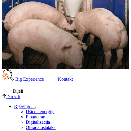
Svinjogojstvo
Big Experience
Kontakt
Dijeli
Na vrh
Rješenja
Ušteda energije
Financiranje
Digitalizacija
Obrada ostataka