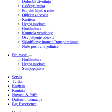
Dobrobit životinja
Čišćenje zraka
Projekti ključ u ruke
Objekti za stoku
Karijera
Uzgoj insekata
Hortikultura
Kontrola ventilacije
Osvijetljenje objekta
Skladištenje hrane / Transport hrane
Naše poslovne jedinice
Proizvodi
Hortikultura
Uzgoj insekata
Svinjogojstvo
Servis
Tvrtka
Karijera
Kontakt
Novosti & Priče
Daljnje informacije
Big Experience