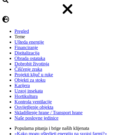
Pregled
Teme
Ušteda energije
Financiranje
Digitalizacija
Obrada ostataka
Dobrobit životinja
Čišćenje zraka
Projekti ključ u ruke
Objekti za stoku
Karijera
Uzgoj insekata
Hortikultura
Kontrola ventilacije
Osvijetljenje objekta
Skladištenje hrane / Transport hrane
Naše poslovne jedinice
Popularna pitanja i brige naših klijenata
»Kako mogu uštedjeti energiju na svojoj farmi?«