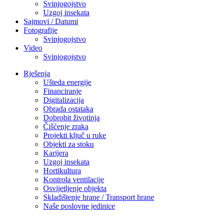
Svinjogojstvo
Uzgoj insekata
Sajmovi / Datumi
Fotografije
Svinjogojstvo
Video
Svinjogojstvo
Rješenja
Ušteda energije
Financiranje
Digitalizacija
Obrada ostataka
Dobrobit životinja
Čišćenje zraka
Projekti ključ u ruke
Objekti za stoku
Karijera
Uzgoj insekata
Hortikultura
Kontrola ventilacije
Osvijetljenje objekta
Skladištenje hrane / Transport hrane
Naše poslovne jedinice