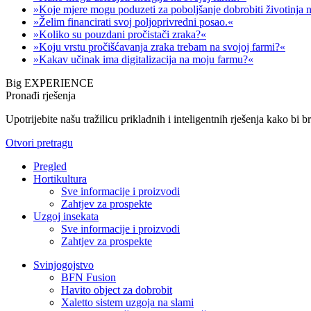
»Koje mjere mogu poduzeti za poboljšanje dobrobiti životinja 
»Želim financirati svoj poljoprivredni posao.«
»Koliko su pouzdani pročistači zraka?«
»Koju vrstu pročišćavanja zraka trebam na svojoj farmi?«
»Kakav učinak ima digitalizacija na moju farmu?«
Big EXPERIENCE
Pronađi rješenja
Upotrijebite našu tražilicu prikladnih i inteligentnih rješenja kako bi 
Otvori pretragu
Pregled
Hortikultura
Sve informacije i proizvodi
Zahtjev za prospekte
Uzgoj insekata
Sve informacije i proizvodi
Zahtjev za prospekte
Svinjogojstvo
BFN Fusion
Havito object za dobrobit
Xaletto sistem uzgoja na slami