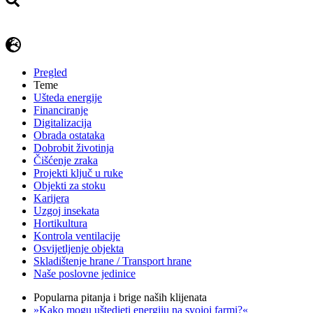
Pregled
Teme
Ušteda energije
Financiranje
Digitalizacija
Obrada ostataka
Dobrobit životinja
Čišćenje zraka
Projekti ključ u ruke
Objekti za stoku
Karijera
Uzgoj insekata
Hortikultura
Kontrola ventilacije
Osvijetljenje objekta
Skladištenje hrane / Transport hrane
Naše poslovne jedinice
Popularna pitanja i brige naših klijenata
»Kako mogu uštedjeti energiju na svojoj farmi?«