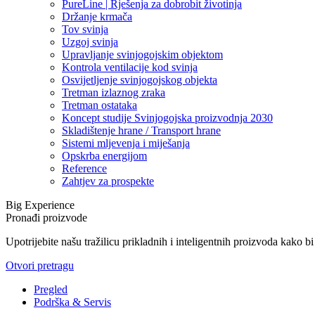
PureLine | Rješenja za dobrobit životinja
Držanje krmača
Tov svinja
Uzgoj svinja
Upravljanje svinjogojskim objektom
Kontrola ventilacije kod svinja
Osvijetljenje svinjogojskog objekta
Tretman izlaznog zraka
Tretman ostataka
Koncept studije Svinjogojska proizvodnja 2030
Skladištenje hrane / Transport hrane
Sistemi mljevenja i miješanja
Opskrba energijom
Reference
Zahtjev za prospekte
Big Experience
Pronađi proizvode
Upotrijebite našu tražilicu prikladnih i inteligentnih proizvoda kako b
Otvori pretragu
Pregled
Podrška & Servis