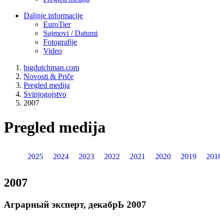
Daljnje informacije
EuroTier
Sajmovi / Datumi
Fotografije
Video
bigdutchman.com
Novosti & Priče
Pregled medija
Svinjogojstvo
2007
Pregled medija
2025
2024
2023
2022
2021
2020
2019
201
2007
Аграрный эксперт, декабрЬ 2007