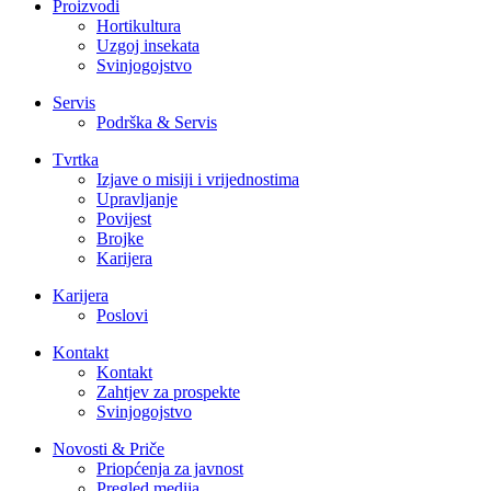
Proizvodi
Hortikultura
Uzgoj insekata
Svinjogojstvo
Servis
Podrška & Servis
Tvrtka
Izjave o misiji i vrijednostima
Upravljanje
Povijest
Brojke
Karijera
Karijera
Poslovi
Kontakt
Kontakt
Zahtjev za prospekte
Svinjogojstvo
Novosti & Priče
Priopćenja za javnost
Pregled medija