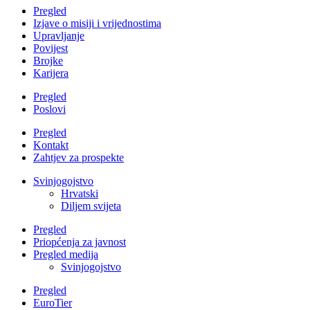
Pregled
Izjave o misiji i vrijednostima
Upravljanje
Povijest
Brojke
Karijera
Pregled
Poslovi
Pregled
Kontakt
Zahtjev za prospekte
Svinjogojstvo
Hrvatski
Diljem svijeta
Pregled
Priopćenja za javnost
Pregled medija
Svinjogojstvo
Pregled
EuroTier