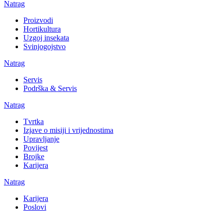
Natrag
Proizvodi
Hortikultura
Uzgoj insekata
Svinjogojstvo
Natrag
Servis
Podrška & Servis
Natrag
Tvrtka
Izjave o misiji i vrijednostima
Upravljanje
Povijest
Brojke
Karijera
Natrag
Karijera
Poslovi