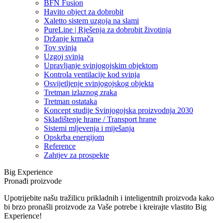
BFN Fusion
Havito object za dobrobit
Xaletto sistem uzgoja na slami
PureLine | Rješenja za dobrobit životinja
Držanje krmača
Tov svinja
Uzgoj svinja
Upravljanje svinjogojskim objektom
Kontrola ventilacije kod svinja
Osvijetljenje svinjogojskog objekta
Tretman izlaznog zraka
Tretman ostataka
Koncept studije Svinjogojska proizvodnja 2030
Skladištenje hrane / Transport hrane
Sistemi mljevenja i miješanja
Opskrba energijom
Reference
Zahtjev za prospekte
Big Experience
Pronađi proizvode
Upotrijebite našu tražilicu prikladnih i inteligentnih proizvoda kako
bi brzo pronašli proizvode za Vaše potrebe i kreirajte vlastito Big
Experience!