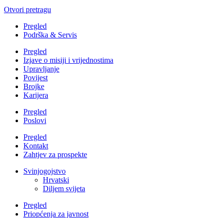
Otvori pretragu
Pregled
Podrška & Servis
Pregled
Izjave o misiji i vrijednostima
Upravljanje
Povijest
Brojke
Karijera
Pregled
Poslovi
Pregled
Kontakt
Zahtjev za prospekte
Svinjogojstvo
Hrvatski
Diljem svijeta
Pregled
Priopćenja za javnost