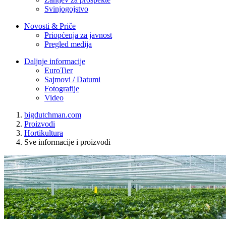
Svinjogojstvo
Novosti & Priče
Priopćenja za javnost
Pregled medija
Daljnje informacije
EuroTier
Sajmovi / Datumi
Fotografije
Video
bigdutchman.com
Proizvodi
Hortikultura
Sve informacije i proizvodi