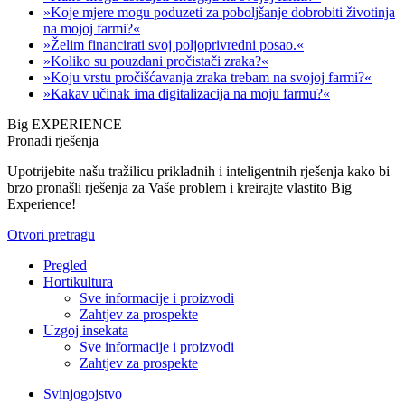
»Koje mjere mogu poduzeti za poboljšanje dobrobiti životinja
na mojoj farmi?«
»Želim financirati svoj poljoprivredni posao.«
»Koliko su pouzdani pročistači zraka?«
»Koju vrstu pročišćavanja zraka trebam na svojoj farmi?«
»Kakav učinak ima digitalizacija na moju farmu?«
Big EXPERIENCE
Pronađi rješenja
Upotrijebite našu tražilicu prikladnih i inteligentnih rješenja kako bi
brzo pronašli rješenja za Vaše problem i kreirajte vlastito Big
Experience!
Otvori pretragu
Pregled
Hortikultura
Sve informacije i proizvodi
Zahtjev za prospekte
Uzgoj insekata
Sve informacije i proizvodi
Zahtjev za prospekte
Svinjogojstvo