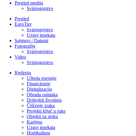
Pregled medija
Svinjogojstvo
Pregled
EuroTier
Svinjogojstvo
Uzgoj insekata
Sajmovi / Datumi
Fotografije
Svinjogojstvo
Video
Svinjogojstvo
Rješenja
Ušteda energije
Financiranje
Digitalizacija
Obrada ostataka
Dobrobit životinja
Čišćenje zraka
Projekti ključ u ruke
Objekti za stoku
Karijera
Uzgoj insekata
Hortikultura