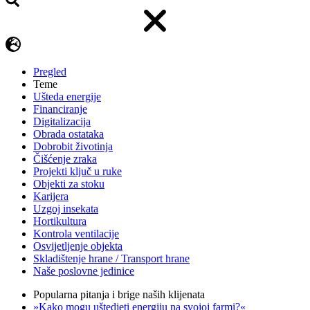
Pregled
Teme
Ušteda energije
Financiranje
Digitalizacija
Obrada ostataka
Dobrobit životinja
Čišćenje zraka
Projekti ključ u ruke
Objekti za stoku
Karijera
Uzgoj insekata
Hortikultura
Kontrola ventilacije
Osvijetljenje objekta
Skladištenje hrane / Transport hrane
Naše poslovne jedinice
Popularna pitanja i brige naših klijenata
»Kako mogu uštedjeti energiju na svojoj farmi?«