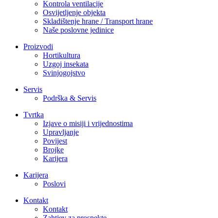
Kontrola ventilacije
Osvijetljenje objekta
Skladištenje hrane / Transport hrane
Naše poslovne jedinice
Proizvodi
Hortikultura
Uzgoj insekata
Svinjogojstvo
Servis
Podrška & Servis
Tvrtka
Izjave o misiji i vrijednostima
Upravljanje
Povijest
Brojke
Karijera
Karijera
Poslovi
Kontakt
Kontakt
Zahtjev za prospekte