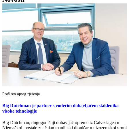
Proširen opseg rješenja
Big Dutchman je partner s vodećim dobavljačem staklenika
visoke tehnologije
Big Dutchman, dugogodišnji dobavljač opreme iz Calveslagea u
Njemačkoj, postaje značajan manjinski dioničar u nizozemskoj grupi