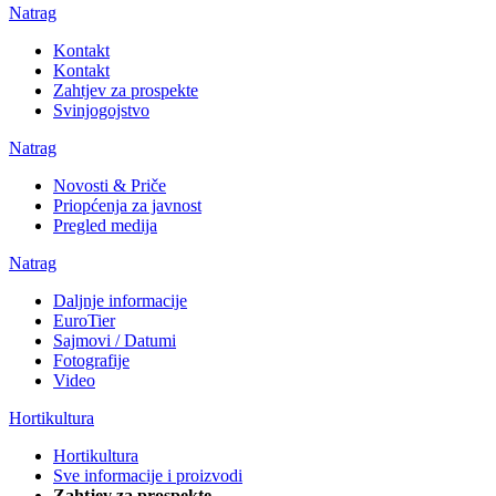
Natrag
Kontakt
Kontakt
Zahtjev za prospekte
Svinjogojstvo
Natrag
Novosti & Priče
Priopćenja za javnost
Pregled medija
Natrag
Daljnje informacije
EuroTier
Sajmovi / Datumi
Fotografije
Video
Hortikultura
Hortikultura
Sve informacije i proizvodi
Zahtjev za prospekte