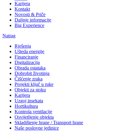
Karijera
Kontakt
Novosti & Priče
Daljnje informacije
Big Experience
Natrag
Rješenja
Ušteda energije
Financiranje
Digitalizacija
Obrada ostataka
Dobrobit životinja
Čišćenje zraka
Projekti ključ u ruke
Objekti za stoku
Karijera
Uzgoj insekata
Hortikultura
Kontrola ventilacije
Osvijetljenje objekta
Skladištenje hrane / Transport hrane
Naše poslovne jedinice