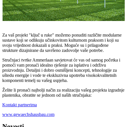
Za vaš projekt "ključ u ruke" možemo ponuditi različite modularne
sustave koji se odlikuju učinkovitom kulturnom praksom i koji su
svoju vrijednost dokazali u praksi. Moguće su i prilagođene
strukture dizajnirane da savršeno zadovolje vaše potrebe.
Stručnjaci tvrtke Ammerlaan savjetovat će vas od samog početka i
pomoći vam pronaći idealno rješenje za isplativu i održivu
proizvodnju. Detaljni i dobro osmišljeni koncepti, tehnologije za
uštedu energije i vode te ekskluzivna upotreba visokokvalitetnih
komponenti temelj su vašeg uspjeha.
Želite li pronaći najbolji način za realizaciju vašeg projekta izgradnje
plastenika, obratite se jednom od naših stručnjaka:
Kontakt partnerima
www.gewaechshausbau.com
Novosti