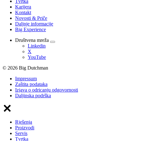
Tvrtka
Karijera
Kontakt
Novosti & Priče
Daljnje informacije
Big Experience
Društvena mreža
Linkedin
X
YouTube
© 2026 Big Dutchman
Impressum
Zaštita podataka
Izjava o odricanju odgovornosti
Daljinska podrška
Rješenja
Proizvodi
Servis
Tvrtka