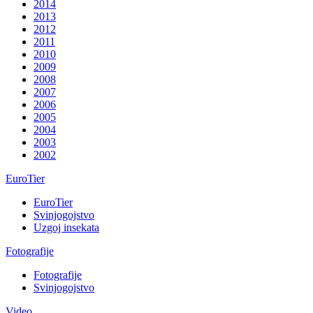
2014
2013
2012
2011
2010
2009
2008
2007
2006
2005
2004
2003
2002
EuroTier
EuroTier
Svinjogojstvo
Uzgoj insekata
Fotografije
Fotografije
Svinjogojstvo
Video