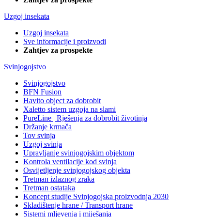
Uzgoj insekata
Uzgoj insekata
Sve informacije i proizvodi
Zahtjev za prospekte
Svinjogojstvo
Svinjogojstvo
BFN Fusion
Havito object za dobrobit
Xaletto sistem uzgoja na slami
PureLine | Rješenja za dobrobit životinja
Držanje krmača
Tov svinja
Uzgoj svinja
Upravljanje svinjogojskim objektom
Kontrola ventilacije kod svinja
Osvijetljenje svinjogojskog objekta
Tretman izlaznog zraka
Tretman ostataka
Koncept studije Svinjogojska proizvodnja 2030
Skladištenje hrane / Transport hrane
Sistemi mljevenja i miješanja