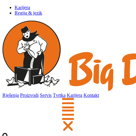
Karijera
Regija & jezik
Rješenja
Proizvodi
Servis
Tvrtka
Karijera
Kontakt