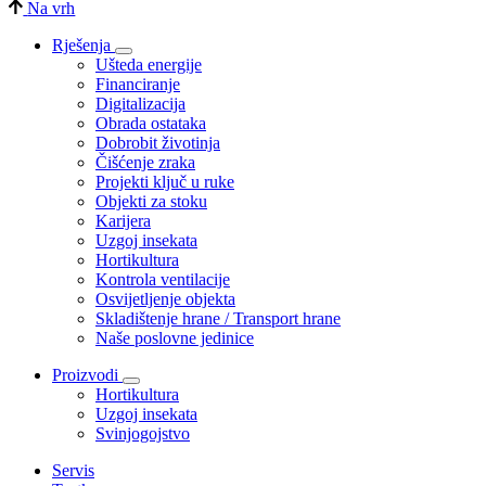
Na vrh
Rješenja
Ušteda energije
Financiranje
Digitalizacija
Obrada ostataka
Dobrobit životinja
Čišćenje zraka
Projekti ključ u ruke
Objekti za stoku
Karijera
Uzgoj insekata
Hortikultura
Kontrola ventilacije
Osvijetljenje objekta
Skladištenje hrane / Transport hrane
Naše poslovne jedinice
Proizvodi
Hortikultura
Uzgoj insekata
Svinjogojstvo
Servis