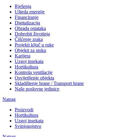
Rješenja
Ušteda energije
Financiranje
Digitalizacija
Obrada ostataka
Dobrobit životinja
Čišćenje zraka
Projekti ključ u ruke
Objekti za stoku
Karijera
Uzgoj insekata
Hortikultura
Kontrola ventilacije
Osvijetljenje objekta
Skladištenje hrane / Transport hrane
Naše poslovne jedinice
Natrag
Proizvodi
Hortikultura
Uzgoj insekata
Svinjogojstvo
Natrag