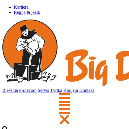
Karijera
Regija & jezik
Rješenja
Proizvodi
Servis
Tvrtka
Karijera
Kontakt