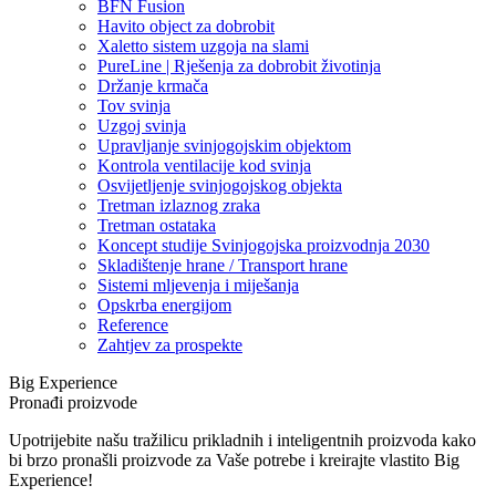
BFN Fusion
Havito object za dobrobit
Xaletto sistem uzgoja na slami
PureLine | Rješenja za dobrobit životinja
Držanje krmača
Tov svinja
Uzgoj svinja
Upravljanje svinjogojskim objektom
Kontrola ventilacije kod svinja
Osvijetljenje svinjogojskog objekta
Tretman izlaznog zraka
Tretman ostataka
Koncept studije Svinjogojska proizvodnja 2030
Skladištenje hrane / Transport hrane
Sistemi mljevenja i miješanja
Opskrba energijom
Reference
Zahtjev za prospekte
Big Experience
Pronađi proizvode
Upotrijebite našu tražilicu prikladnih i inteligentnih proizvoda kako
bi brzo pronašli proizvode za Vaše potrebe i kreirajte vlastito Big
Experience!