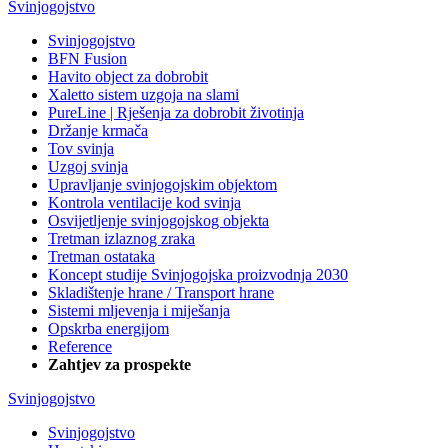
Svinjogojstvo
Svinjogojstvo
BFN Fusion
Havito object za dobrobit
Xaletto sistem uzgoja na slami
PureLine | Rješenja za dobrobit životinja
Držanje krmača
Tov svinja
Uzgoj svinja
Upravljanje svinjogojskim objektom
Kontrola ventilacije kod svinja
Osvijetljenje svinjogojskog objekta
Tretman izlaznog zraka
Tretman ostataka
Koncept studije Svinjogojska proizvodnja 2030
Skladištenje hrane / Transport hrane
Sistemi mljevenja i miješanja
Opskrba energijom
Reference
Zahtjev za prospekte
Svinjogojstvo
Svinjogojstvo