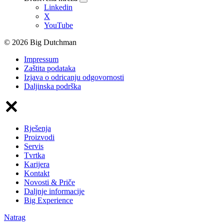
Linkedin
X
YouTube
© 2026 Big Dutchman
Impressum
Zaštita podataka
Izjava o odricanju odgovornosti
Daljinska podrška
Rješenja
Proizvodi
Servis
Tvrtka
Karijera
Kontakt
Novosti & Priče
Daljnje informacije
Big Experience
Natrag