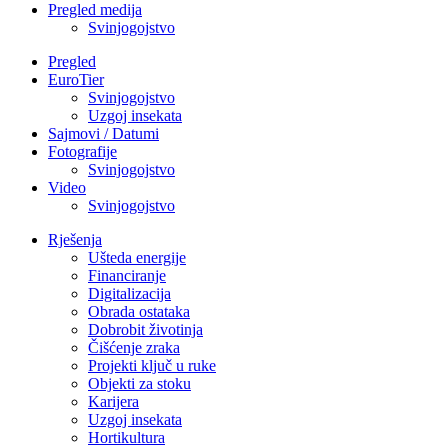
Pregled medija
Svinjogojstvo
Pregled
EuroTier
Svinjogojstvo
Uzgoj insekata
Sajmovi / Datumi
Fotografije
Svinjogojstvo
Video
Svinjogojstvo
Rješenja
Ušteda energije
Financiranje
Digitalizacija
Obrada ostataka
Dobrobit životinja
Čišćenje zraka
Projekti ključ u ruke
Objekti za stoku
Karijera
Uzgoj insekata
Hortikultura