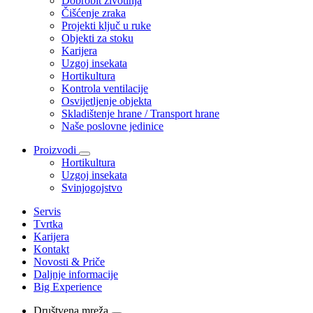
Dobrobit životinja
Čišćenje zraka
Projekti ključ u ruke
Objekti za stoku
Karijera
Uzgoj insekata
Hortikultura
Kontrola ventilacije
Osvijetljenje objekta
Skladištenje hrane / Transport hrane
Naše poslovne jedinice
Proizvodi
Hortikultura
Uzgoj insekata
Svinjogojstvo
Servis
Tvrtka
Karijera
Kontakt
Novosti & Priče
Daljnje informacije
Big Experience
Društvena mreža