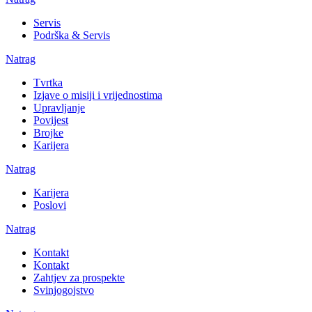
Servis
Podrška & Servis
Natrag
Tvrtka
Izjave o misiji i vrijednostima
Upravljanje
Povijest
Brojke
Karijera
Natrag
Karijera
Poslovi
Natrag
Kontakt
Kontakt
Zahtjev za prospekte
Svinjogojstvo