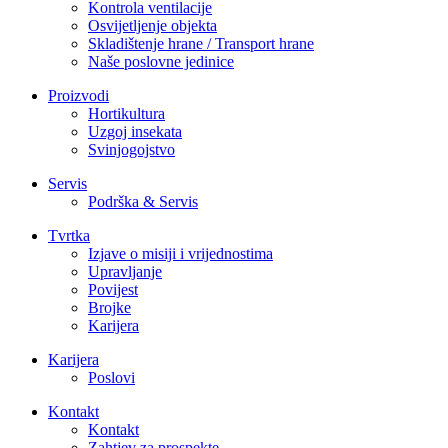
Kontrola ventilacije
Osvijetljenje objekta
Skladištenje hrane / Transport hrane
Naše poslovne jedinice
Proizvodi
Hortikultura
Uzgoj insekata
Svinjogojstvo
Servis
Podrška & Servis
Tvrtka
Izjave o misiji i vrijednostima
Upravljanje
Povijest
Brojke
Karijera
Karijera
Poslovi
Kontakt
Kontakt
Zahtjev za prospekte