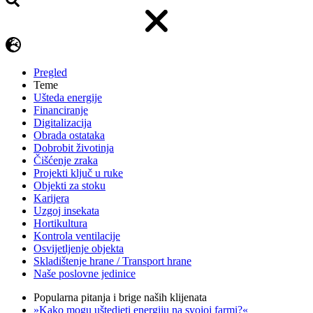
Pregled
Teme
Ušteda energije
Financiranje
Digitalizacija
Obrada ostataka
Dobrobit životinja
Čišćenje zraka
Projekti ključ u ruke
Objekti za stoku
Karijera
Uzgoj insekata
Hortikultura
Kontrola ventilacije
Osvijetljenje objekta
Skladištenje hrane / Transport hrane
Naše poslovne jedinice
Popularna pitanja i brige naših klijenata
»Kako mogu uštedjeti energiju na svojoj farmi?«