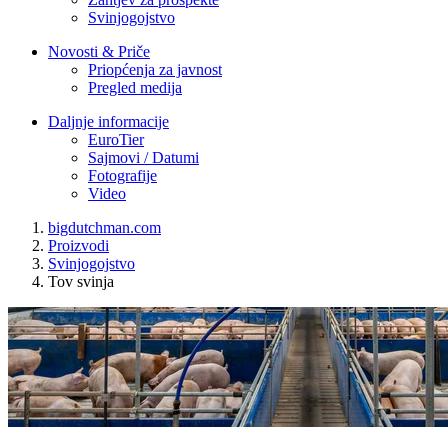
Svinjogojstvo
Novosti & Priče
Priopćenja za javnost
Pregled medija
Daljnje informacije
EuroTier
Sajmovi / Datumi
Fotografije
Video
bigdutchman.com
Proizvodi
Svinjogojstvo
Tov svinja