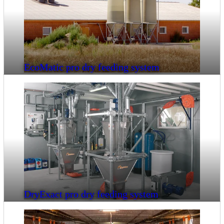
EcoMatic pro dry feeding system
DryExact pro dry feeding system