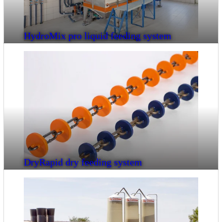
HydroMix pro liquid feeding system
DryRapid dry feeding system