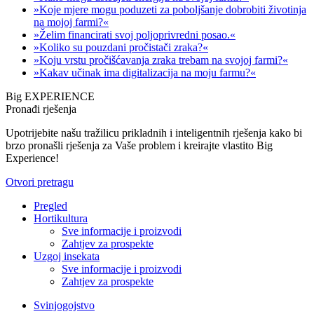
»Koje mjere mogu poduzeti za poboljšanje dobrobiti životinja
na mojoj farmi?«
»Želim financirati svoj poljoprivredni posao.«
»Koliko su pouzdani pročistači zraka?«
»Koju vrstu pročišćavanja zraka trebam na svojoj farmi?«
»Kakav učinak ima digitalizacija na moju farmu?«
Big EXPERIENCE
Pronađi rješenja
Upotrijebite našu tražilicu prikladnih i inteligentnih rješenja kako bi
brzo pronašli rješenja za Vaše problem i kreirajte vlastito Big
Experience!
Otvori pretragu
Pregled
Hortikultura
Sve informacije i proizvodi
Zahtjev za prospekte
Uzgoj insekata
Sve informacije i proizvodi
Zahtjev za prospekte
Svinjogojstvo