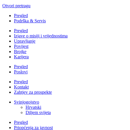
Otvori pretragu
Pregled
Podrška & Servis
Pregled
Izjave o misiji i vrijednostima
Upravljanje
Povijest
Brojke
Karijera
Pregled
Poslovi
Pregled
Kontakt
Zahtjev za prospekte
Svinjogojstvo
Hrvatski
Diljem svijeta
Pregled
Priopćenja za javnost