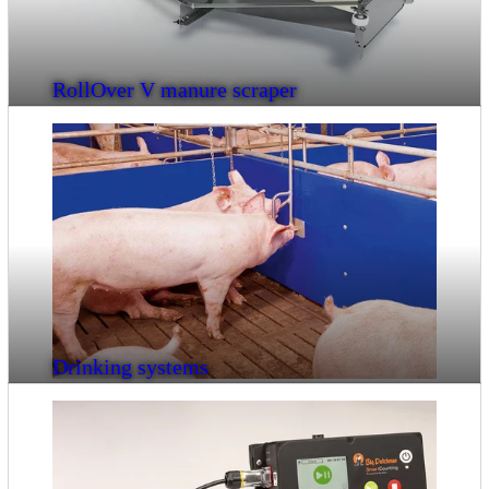
RollOver V manure scraper
Drinking systems