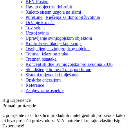
BFN Fusion
Havito object za dobrobit
Xaletto sistem uzgoja na slami
PureLine | Rješenja za dobrobit životinja
Držanje krmača
Tov svinja
Uzgoj svinja
Upravljanje svinjogojskim objektom
Kontrola ventilacije kod svinja
Osvijetljenje svinjogojskog objekta
Tretman izlaznog zraka
Tretman ostataka
Koncept studije Svinjogojska proizvodnja 2030
Skladištenje hrane / Transport hrane
Sistemi mljevenja i miješanja
Opskrba energijom
Reference
Zahtjev za prospekte
Big Experience
Pronađi proizvode
Upotrijebite našu tražilicu prikladnih i inteligentnih proizvoda kako
bi brzo pronašli proizvode za Vaše potrebe i kreirajte vlastito Big
Experience!