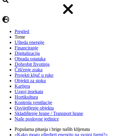
Pregled
Teme
Ušteda energije
Financiranje
Digitalizacija
Obrada ostataka
Dobrobit životinja
Čišćenje zraka
Projekti ključ u ruke
Objekti za stoku
Karijera
Uzgoj insekata
Hortikultura
Kontrola ventilacije
Osvijetljenje objekta
Skladištenje hrane / Transport hrane
Naše poslovne jedinice
Popularna pitanja i brige naših klijenata
»Kako mogu uštedjeti energiju na svojoj farmi?«