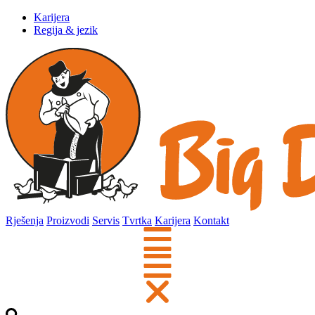
Karijera
Regija & jezik
Rješenja
Proizvodi
Servis
Tvrtka
Karijera
Kontakt