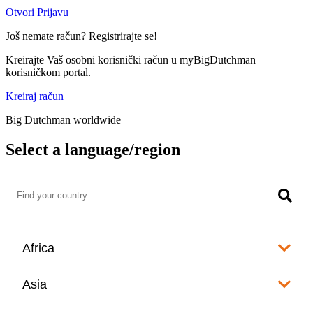
Otvori Prijavu
Još nemate račun? Registrirajte se!
Kreirajte Vaš osobni korisnički račun u myBigDutchman
korisničkom portal.
Kreiraj račun
Big Dutchman worldwide
Select a language/region
Africa
Algeria
Asia
العربية