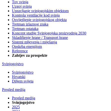
Tov svinja
Uzgoj svinja
Upravljanje svinjogojskim objektom
Kontrola ventilacije kod svinja
Osvijetljenje svinjogojskog objekta
Tretman izlaznog zraka
Tretman ostataka
Koncept studije Svinjogojska proizvodnja 2030
Skladištenje hrane / Transport hrane
Sistemi mljevenja i miješanja
Opskrba energijom
Reference
Zahtjev za prospekte
Svinjogojstvo
Svinjogojstvo
Hrvatski
Diljem svijeta
Pregled medija
Pregled medija
Svinjogojstvo
2025