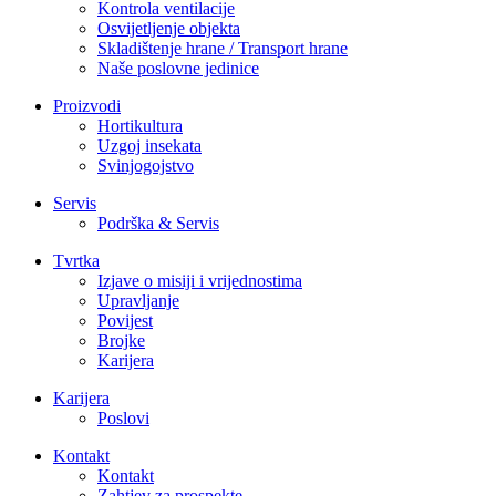
Kontrola ventilacije
Osvijetljenje objekta
Skladištenje hrane / Transport hrane
Naše poslovne jedinice
Proizvodi
Hortikultura
Uzgoj insekata
Svinjogojstvo
Servis
Podrška & Servis
Tvrtka
Izjave o misiji i vrijednostima
Upravljanje
Povijest
Brojke
Karijera
Karijera
Poslovi
Kontakt
Kontakt
Zahtjev za prospekte