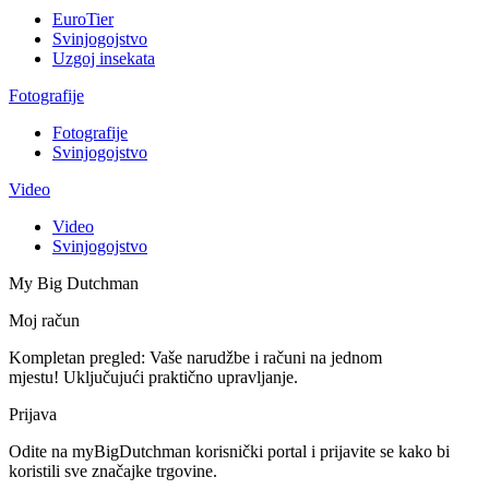
EuroTier
Svinjogojstvo
Uzgoj insekata
Fotografije
Fotografije
Svinjogojstvo
Video
Video
Svinjogojstvo
My Big Dutchman
Moj račun
Kompletan pregled: Vaše narudžbe i računi na jednom
mjestu! Uključujući praktično upravljanje.
Prijava
Odite na myBigDutchman korisnički portal i prijavite se kako bi
koristili sve značajke trgovine.