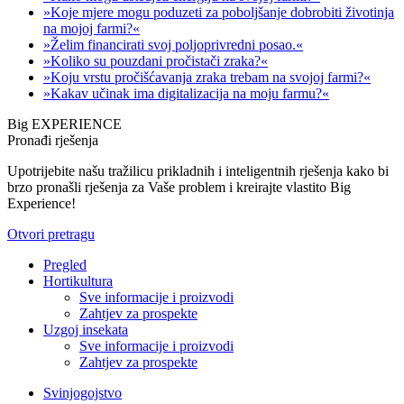
»Koje mjere mogu poduzeti za poboljšanje dobrobiti životinja
na mojoj farmi?«
»Želim financirati svoj poljoprivredni posao.«
»Koliko su pouzdani pročistači zraka?«
»Koju vrstu pročišćavanja zraka trebam na svojoj farmi?«
»Kakav učinak ima digitalizacija na moju farmu?«
Big EXPERIENCE
Pronađi rješenja
Upotrijebite našu tražilicu prikladnih i inteligentnih rješenja kako bi
brzo pronašli rješenja za Vaše problem i kreirajte vlastito Big
Experience!
Otvori pretragu
Pregled
Hortikultura
Sve informacije i proizvodi
Zahtjev za prospekte
Uzgoj insekata
Sve informacije i proizvodi
Zahtjev za prospekte
Svinjogojstvo