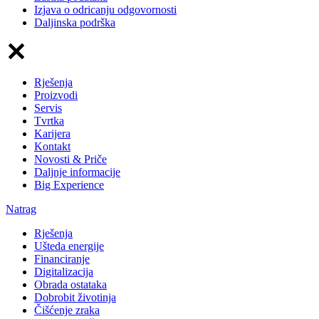
Izjava o odricanju odgovornosti
Daljinska podrška
Rješenja
Proizvodi
Servis
Tvrtka
Karijera
Kontakt
Novosti & Priče
Daljnje informacije
Big Experience
Natrag
Rješenja
Ušteda energije
Financiranje
Digitalizacija
Obrada ostataka
Dobrobit životinja
Čišćenje zraka