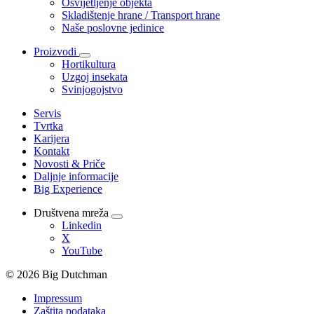
Osvijetljenje objekta
Skladištenje hrane / Transport hrane
Naše poslovne jedinice
Proizvodi
Hortikultura
Uzgoj insekata
Svinjogojstvo
Servis
Tvrtka
Karijera
Kontakt
Novosti & Priče
Daljnje informacije
Big Experience
Društvena mreža
Linkedin
X
YouTube
© 2026 Big Dutchman
Impressum
Zaštita podataka