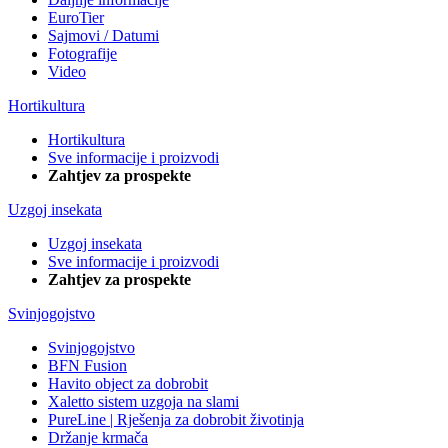
EuroTier
Sajmovi / Datumi
Fotografije
Video
Hortikultura
Hortikultura
Sve informacije i proizvodi
Zahtjev za prospekte
Uzgoj insekata
Uzgoj insekata
Sve informacije i proizvodi
Zahtjev za prospekte
Svinjogojstvo
Svinjogojstvo
BFN Fusion
Havito object za dobrobit
Xaletto sistem uzgoja na slami
PureLine | Rješenja za dobrobit životinja
Držanje krmača