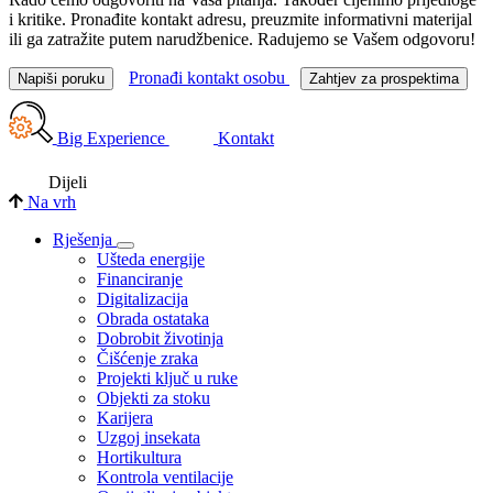
i kritike. Pronađite kontakt adresu, preuzmite informativni materijal
ili ga zatražite putem narudžbenice. Radujemo se Vašem odgovoru!
Pronađi kontakt osobu
Napiši poruku
Zahtjev za prospektima
Big Experience
Kontakt
Dijeli
Na vrh
Rješenja
Ušteda energije
Financiranje
Digitalizacija
Obrada ostataka
Dobrobit životinja
Čišćenje zraka
Projekti ključ u ruke
Objekti za stoku
Karijera
Uzgoj insekata
Hortikultura
Kontrola ventilacije