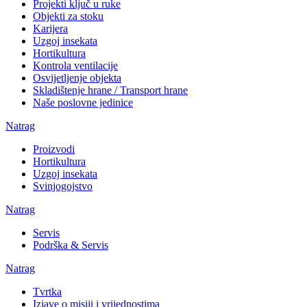
Projekti ključ u ruke
Objekti za stoku
Karijera
Uzgoj insekata
Hortikultura
Kontrola ventilacije
Osvijetljenje objekta
Skladištenje hrane / Transport hrane
Naše poslovne jedinice
Natrag
Proizvodi
Hortikultura
Uzgoj insekata
Svinjogojstvo
Natrag
Servis
Podrška & Servis
Natrag
Tvrtka
Izjave o misiji i vrijednostima