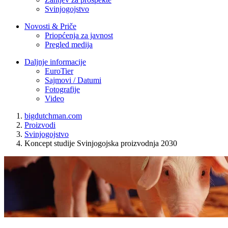
Svinjogojstvo
Novosti & Priče
Priopćenja za javnost
Pregled medija
Daljnje informacije
EuroTier
Sajmovi / Datumi
Fotografije
Video
bigdutchman.com
Proizvodi
Svinjogojstvo
Koncept studije Svinjogojska proizvodnja 2030