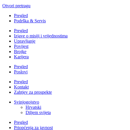
Otvori pretragu
Pregled
Podrška & Servis
Pregled
Izjave o misiji i vrijednostima
Upravljanje
Povijest
Brojke
Karijera
Pregled
Poslovi
Pregled
Kontakt
Zahtjev za prospekte
Svinjogojstvo
Hrvatski
Diljem svijeta
Pregled
Priopćenja za javnost