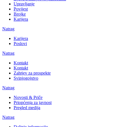
Upravljanje
Povijest
Brojke
Karijera
Natrag
Karijera
Poslovi
Natrag
Kontakt
Kontakt
Zahtjev za prospekte
Svinjogojstvo
Natrag
Novosti & Priče
Priopćenja za javnost
Pregled medija
Natrag
Daljnje informacije