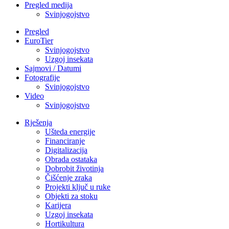
Pregled medija
Svinjogojstvo
Pregled
EuroTier
Svinjogojstvo
Uzgoj insekata
Sajmovi / Datumi
Fotografije
Svinjogojstvo
Video
Svinjogojstvo
Rješenja
Ušteda energije
Financiranje
Digitalizacija
Obrada ostataka
Dobrobit životinja
Čišćenje zraka
Projekti ključ u ruke
Objekti za stoku
Karijera
Uzgoj insekata
Hortikultura