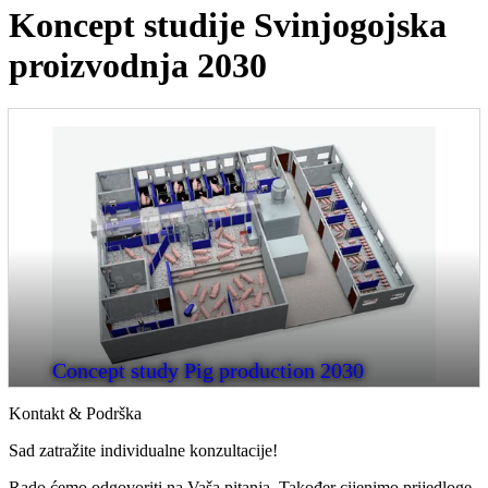
Koncept studije Svinjogojska
proizvodnja 2030
Concept study Pig production 2030
Kontakt & Podrška
Sad zatražite individualne konzultacije!
Rado ćemo odgovoriti na Vaša pitanja. Također cijenimo prijedloge