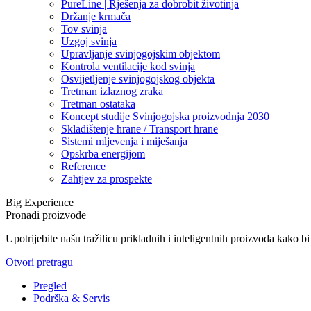
PureLine | Rješenja za dobrobit životinja
Držanje krmača
Tov svinja
Uzgoj svinja
Upravljanje svinjogojskim objektom
Kontrola ventilacije kod svinja
Osvijetljenje svinjogojskog objekta
Tretman izlaznog zraka
Tretman ostataka
Koncept studije Svinjogojska proizvodnja 2030
Skladištenje hrane / Transport hrane
Sistemi mljevenja i miješanja
Opskrba energijom
Reference
Zahtjev za prospekte
Big Experience
Pronađi proizvode
Upotrijebite našu tražilicu prikladnih i inteligentnih proizvoda kako b
Otvori pretragu
Pregled
Podrška & Servis