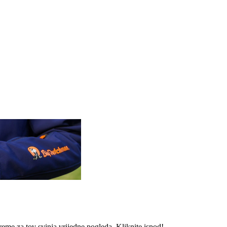
reme za tov svinja vrijedne pogleda. Kliknite ispod!