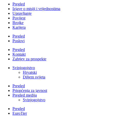
Pregled
Izjave o misiji i vrijednostima
Upravljanje
Povijest
Brojke
Karijera
Pregled
Poslovi
Pregled
Kontakt
Zahtjev za prospekte
Svinjogojstvo
Hrvatski
Diljem svijeta
Pregled
Priopćenja za javnost
Pregled medija
Svinjogojstvo
Pregled
EuroTier