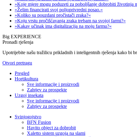
»Koje mjere mogu poduzeti za poboljšanje dobrobiti životinja 
»Želim financirati svoj poljoprivredni posao.«
»Koliko su pouzdani pročistači zraka?«
»Koju vrstu pročišćavanja zraka trebam na svojoj farmi?«
»Kakav učinak ima digitalizacija na moju farmu?«
Big EXPERIENCE
Pronađi rješenja
Upotrijebite našu tražilicu prikladnih i inteligentnih rješenja kako bi 
Otvori pretragu
Pregled
Hortikultura
Sve informacije i proizvodi
Zahtjev za prospekte
Uzgoj insekata
Sve informacije i proizvodi
Zahtjev za prospekte
Svinjogojstvo
BFN Fusion
Havito object za dobrobit
Xaletto sistem uzgoja na slami