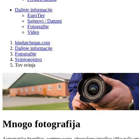
Daljnje informacije
EuroTier
Sajmovi / Datumi
Fotografije
Video
bigdutchman.com
Daljnje informacije
Fotografije
Svinjogojstvo
Tov svinja
Mnogo fotografija
Automatske hranilice, sortirne vage, obogaćene igraćke: slike naše op