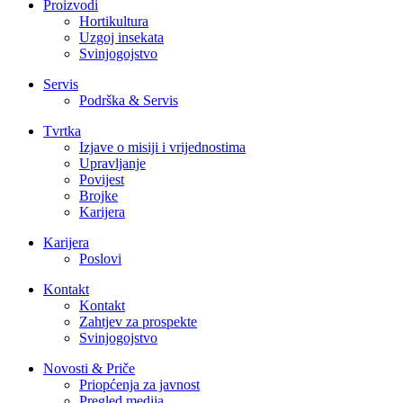
Proizvodi
Hortikultura
Uzgoj insekata
Svinjogojstvo
Servis
Podrška & Servis
Tvrtka
Izjave o misiji i vrijednostima
Upravljanje
Povijest
Brojke
Karijera
Karijera
Poslovi
Kontakt
Kontakt
Zahtjev za prospekte
Svinjogojstvo
Novosti & Priče
Priopćenja za javnost
Pregled medija