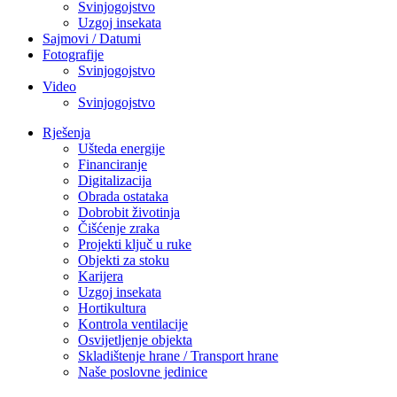
Svinjogojstvo
Uzgoj insekata
Sajmovi / Datumi
Fotografije
Svinjogojstvo
Video
Svinjogojstvo
Rješenja
Ušteda energije
Financiranje
Digitalizacija
Obrada ostataka
Dobrobit životinja
Čišćenje zraka
Projekti ključ u ruke
Objekti za stoku
Karijera
Uzgoj insekata
Hortikultura
Kontrola ventilacije
Osvijetljenje objekta
Skladištenje hrane / Transport hrane
Naše poslovne jedinice