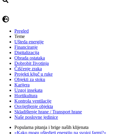
Pregled
Teme
Ušteda energije
Financiranje
Digitalizacija
Obrada ostataka
Dobrobit životinja
Čišćenje zraka
Projekti ključ u ruke
Objekti za stoku
Karijera
Uzgoj insekata
Hortikultura
Kontrola ventilacije
Osvijetljenje objekta
Skladištenje hrane / Transport hrane
Naše poslovne jedinice
Popularna pitanja i brige naših klijenata
»Kako mogu uštedjeti energiju na svojoj farmi?«