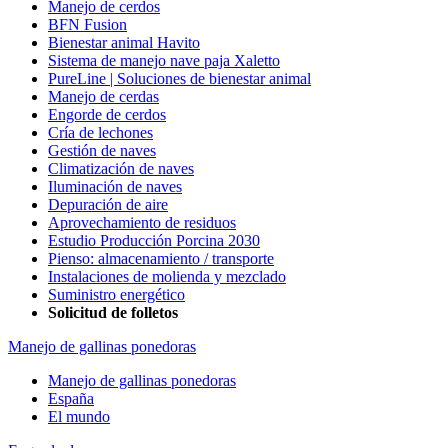
Manejo de cerdos
BFN Fusion
Bienestar animal Havito
Sistema de manejo nave paja Xaletto
PureLine | Soluciones de bienestar animal
Manejo de cerdas
Engorde de cerdos
Cría de lechones
Gestión de naves
Climatización de naves
Iluminación de naves
Depuración de aire
Aprovechamiento de residuos
Estudio Producción Porcina 2030
Pienso: almacenamiento / transporte
Instalaciones de molienda y mezclado
Suministro energético
Solicitud de folletos
Manejo de gallinas ponedoras
Manejo de gallinas ponedoras
España
El mundo