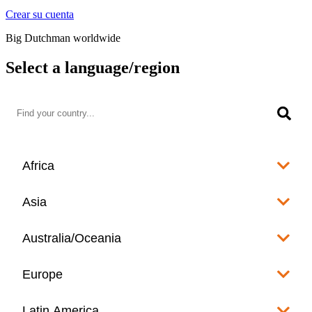
Crear su cuenta
Big Dutchman worldwide
Select a language/region
Africa
Algeria
Asia
العربية
Afghanistan
Australia/Oceania
Angola
English
www.bigdutchman.co.za
Australia
Europe
Bangladesh
Benin
www.bigdutchman.asia
www.bigdutchman.asia
Français
Albania
Latin America