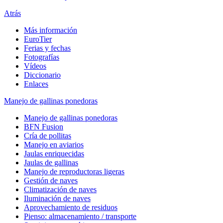
Atrás
Más información
EuroTier
Ferias y fechas
Fotografías
Vídeos
Diccionario
Enlaces
Manejo de gallinas ponedoras
Manejo de gallinas ponedoras
BFN Fusion
Cría de pollitas
Manejo en aviarios
Jaulas enriquecidas
Jaulas de gallinas
Manejo de reproductoras ligeras
Gestión de naves
Climatización de naves
Iluminación de naves
Aprovechamiento de residuos
Pienso: almacenamiento / transporte