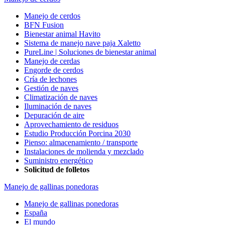
Manejo de cerdos
BFN Fusion
Bienestar animal Havito
Sistema de manejo nave paja Xaletto
PureLine | Soluciones de bienestar animal
Manejo de cerdas
Engorde de cerdos
Cría de lechones
Gestión de naves
Climatización de naves
Iluminación de naves
Depuración de aire
Aprovechamiento de residuos
Estudio Producción Porcina 2030
Pienso: almacenamiento / transporte
Instalaciones de molienda y mezclado
Suministro energético
Solicitud de folletos
Manejo de gallinas ponedoras
Manejo de gallinas ponedoras
España
El mundo