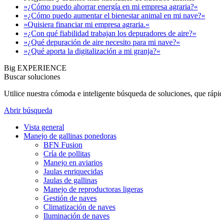
»¿Cómo puedo ahorrar energía en mi empresa agraria?«
»¿Cómo puedo aumentar el bienestar animal en mi nave?«
»Quisiera financiar mi empresa agraria.«
»¿Con qué fiabilidad trabajan los depuradores de aire?«
»¿Qué depuración de aire necesito para mi nave?«
»¿Qué aporta la digitalización a mi granja?«
Big EXPERIENCE
Buscar soluciones
Utilice nuestra cómoda e inteligente búsqueda de soluciones, que ráp
Abrir búsqueda
Vista general
Manejo de gallinas ponedoras
BFN Fusion
Cría de pollitas
Manejo en aviarios
Jaulas enriquecidas
Jaulas de gallinas
Manejo de reproductoras ligeras
Gestión de naves
Climatización de naves
Iluminación de naves