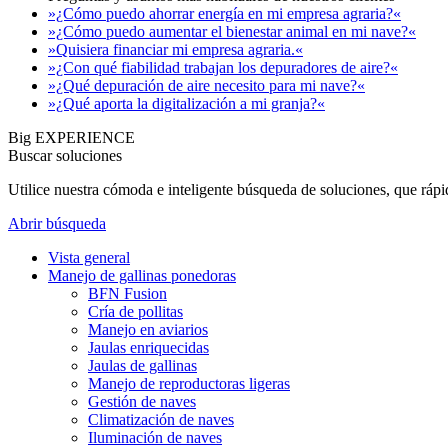
»¿Cómo puedo ahorrar energía en mi empresa agraria?«
»¿Cómo puedo aumentar el bienestar animal en mi nave?«
»Quisiera financiar mi empresa agraria.«
»¿Con qué fiabilidad trabajan los depuradores de aire?«
»¿Qué depuración de aire necesito para mi nave?«
»¿Qué aporta la digitalización a mi granja?«
Big EXPERIENCE
Buscar soluciones
Utilice nuestra cómoda e inteligente búsqueda de soluciones, que ráp
Abrir búsqueda
Vista general
Manejo de gallinas ponedoras
BFN Fusion
Cría de pollitas
Manejo en aviarios
Jaulas enriquecidas
Jaulas de gallinas
Manejo de reproductoras ligeras
Gestión de naves
Climatización de naves
Iluminación de naves