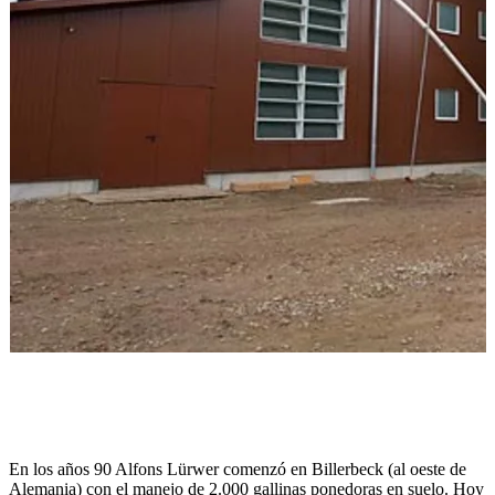
En los años 90 Alfons Lürwer comenzó en Billerbeck (al oeste de
Alemania) con el manejo de 2.000 gallinas ponedoras en suelo. Hoy