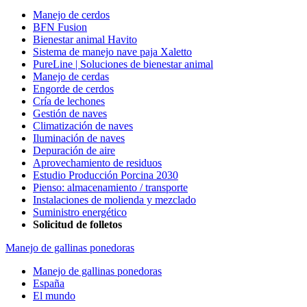
Manejo de cerdos
BFN Fusion
Bienestar animal Havito
Sistema de manejo nave paja Xaletto
PureLine | Soluciones de bienestar animal
Manejo de cerdas
Engorde de cerdos
Cría de lechones
Gestión de naves
Climatización de naves
Iluminación de naves
Depuración de aire
Aprovechamiento de residuos
Estudio Producción Porcina 2030
Pienso: almacenamiento / transporte
Instalaciones de molienda y mezclado
Suministro energético
Solicitud de folletos
Manejo de gallinas ponedoras
Manejo de gallinas ponedoras
España
El mundo