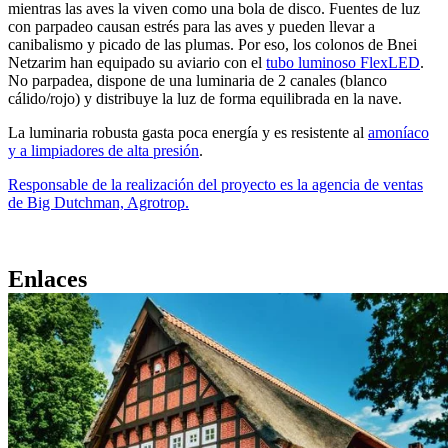
mientras las aves la viven como una bola de disco. Fuentes de luz
con parpadeo causan estrés para las aves y pueden llevar a
canibalismo y picado de las plumas. Por eso, los colonos de Bnei
Netzarim han equipado su aviario con el
tubo luminoso FlexLED
.
No parpadea, dispone de una luminaria de 2 canales (blanco
cálido/rojo) y distribuye la luz de forma equilibrada en la nave.
La luminaria robusta gasta poca energía y es resistente al
amoníaco
y a limpiadores de alta presión
.
Responsable de la realización del proyecto es la agencia de ventas
de Big Dutchman, Agrotrop.
Enlaces