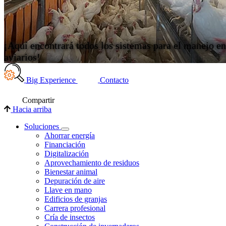
¡Aquí encontrará todos los sistemas para el manejo en
aviarios!
Big Experience
Contacto
Compartir
Hacia arriba
Soluciones
Ahorrar energía
Financiación
Digitalización
Aprovechamiento de residuos
Bienestar animal
Depuración de aire
Llave en mano
Edificios de granjas
Carrera profesional
Cría de insectos