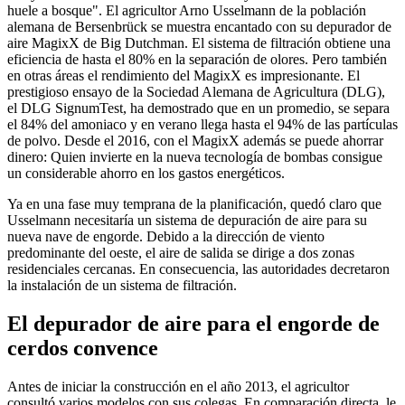
huele a bosque". El agricultor Arno Usselmann de la población
alemana de Bersenbrück se muestra encantado con su depurador de
aire MagixX de Big Dutchman. El sistema de filtración obtiene una
eficiencia de hasta el 80% en la separación de olores. Pero también
en otras áreas el rendimiento del MagixX es impresionante. El
prestigioso ensayo de la Sociedad Alemana de Agricultura (DLG),
el DLG SignumTest, ha demostrado que en un promedio, se separa
el 84% del amoniaco y en verano llega hasta el 94% de las partículas
de polvo. Desde el 2016, con el MagixX además se puede ahorrar
dinero: Quien invierte en la nueva tecnología de bombas consigue
un considerable ahorro en los gastos energéticos.
Ya en una fase muy temprana de la planificación, quedó claro que
Usselmann necesitaría un sistema de depuración de aire para su
nueva nave de engorde. Debido a la dirección de viento
predominante del oeste, el aire de salida se dirige a dos zonas
residenciales cercanas. En consecuencia, las autoridades decretaron
la instalación de un sistema de filtración.
El depurador de aire para el engorde de
cerdos convence
Antes de iniciar la construcción en el año 2013, el agricultor
consultó varios modelos con sus colegas. En comparación directa, le