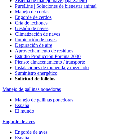
Sistema de manejo nave paja Xaletto
PureLine | Soluciones de bienestar animal
Manejo de cerdas
Engorde de cerdos
Cría de lechones
Gestión de naves
Climatización de naves
Iluminación de naves
Depuración de aire
Aprovechamiento de residuos
Estudio Producción Porcina 2030
Pienso: almacenamiento / transporte
Instalaciones de molienda y mezclado
Suministro energético
Solicitud de folletos
Manejo de gallinas ponedoras
Manejo de gallinas ponedoras
España
El mundo
Engorde de aves
Engorde de aves
España