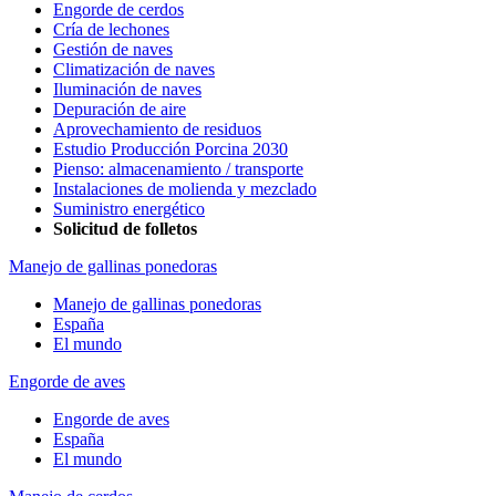
Engorde de cerdos
Cría de lechones
Gestión de naves
Climatización de naves
Iluminación de naves
Depuración de aire
Aprovechamiento de residuos
Estudio Producción Porcina 2030
Pienso: almacenamiento / transporte
Instalaciones de molienda y mezclado
Suministro energético
Solicitud de folletos
Manejo de gallinas ponedoras
Manejo de gallinas ponedoras
España
El mundo
Engorde de aves
Engorde de aves
España
El mundo