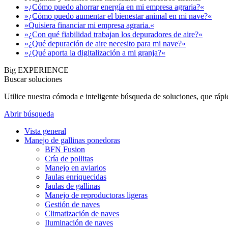
»¿Cómo puedo ahorrar energía en mi empresa agraria?«
»¿Cómo puedo aumentar el bienestar animal en mi nave?«
»Quisiera financiar mi empresa agraria.«
»¿Con qué fiabilidad trabajan los depuradores de aire?«
»¿Qué depuración de aire necesito para mi nave?«
»¿Qué aporta la digitalización a mi granja?«
Big EXPERIENCE
Buscar soluciones
Utilice nuestra cómoda e inteligente búsqueda de soluciones, que ráp
Abrir búsqueda
Vista general
Manejo de gallinas ponedoras
BFN Fusion
Cría de pollitas
Manejo en aviarios
Jaulas enriquecidas
Jaulas de gallinas
Manejo de reproductoras ligeras
Gestión de naves
Climatización de naves
Iluminación de naves