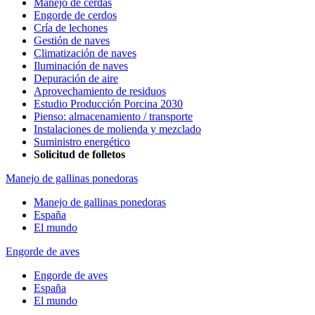
Manejo de cerdas
Engorde de cerdos
Cría de lechones
Gestión de naves
Climatización de naves
Iluminación de naves
Depuración de aire
Aprovechamiento de residuos
Estudio Producción Porcina 2030
Pienso: almacenamiento / transporte
Instalaciones de molienda y mezclado
Suministro energético
Solicitud de folletos
Manejo de gallinas ponedoras
Manejo de gallinas ponedoras
España
El mundo
Engorde de aves
Engorde de aves
España
El mundo