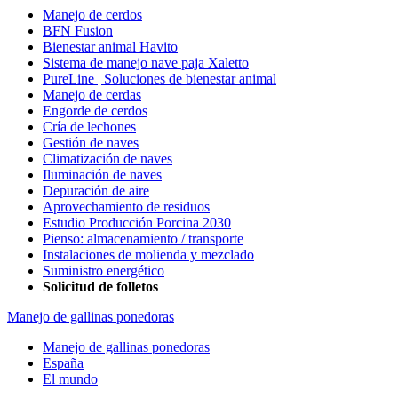
Manejo de cerdos
BFN Fusion
Bienestar animal Havito
Sistema de manejo nave paja Xaletto
PureLine | Soluciones de bienestar animal
Manejo de cerdas
Engorde de cerdos
Cría de lechones
Gestión de naves
Climatización de naves
Iluminación de naves
Depuración de aire
Aprovechamiento de residuos
Estudio Producción Porcina 2030
Pienso: almacenamiento / transporte
Instalaciones de molienda y mezclado
Suministro energético
Solicitud de folletos
Manejo de gallinas ponedoras
Manejo de gallinas ponedoras
España
El mundo