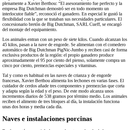
plenamente a Xavier Berthou: “El asesoramiento fue perfecto y la
empresa Big Dutchman demostró ser en todo momento un
interlocutor fiable”, reconoció el ganadero. En especial le gustó la
flexibilidad con la que se trataban sus necesidades particulares. El
concesionario bretón de Big Dutchman, SARL Cueff, se encargó
del montaje del equipamiento.
Los animales entran con un peso de siete kilos. Cuando alcanzan los
45 kilos, pasan a la nave de engorde. Se alimentan con el comedero
automático de Big Dutchman PigNic-Jumbo y reciben casi de forma
exclusiva productos de la región: el propio ganadero produce
aproximadamente el 95 por ciento del pienso, solamente compra un
cinco por ciento, premezclas especiales y vitaminas.
Tal y como es habitual en las naves de crianza y de engorde
francesas, Xavier Berthou alimenta los lechones en varias fases. El
cuidador de cerdos añade tres componentes y premezclas que corta
y adapta según la edad y el peso. De este modo alcanza unos
incrementos diarios de 538 gramos por término medio. Los animales
reciben el alimento de tres bloques al día, la instalación funciona
unas dos horas y media cada día.
Naves e instalaciones porcinas