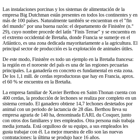
Las instalaciones porcinas y los sistemas de alimentación de la
empresa Big Dutchman están presentes en todos los continentes y en
más de 100 países. Naturalmente también se encuentran en el "fin
del mundo" por una buena razón: el departamento de Finistère (n.°
29), cuyo nombre procede del latín "Finis Terrae" y se encuentra en
el extremo occidental de Bretaña, donde Francia se sumerje en el
Atlántico, es una zona dedicada mayoritariamente a la agricultura. El
principal sector de producción es la explotación de animales útiles.
De este modo, Finistère es todo un ejemplo en la Bretaña francesa:
la región en el noroeste del país es una de las regiones pecuarias
principales. La ganadería en concreto es fundamental en esta zona.
De los 1,1 mill. de cerdas reproductoras que hay en Francia, aprox.
el 60 % se encuentra en la Bretaña.
La empresa familiar de Xavier Berthou en Saint-Thonan cuenta con
400 cerdas, la producción de lechones se realiza por completo en un
sistema cerrado. El ganadero obtiene 14,7 lechones destetados por
animal con un periodo de lactancia de 28 días. Berthou lleva su
empresa agraria de 140 ha, denominada EARL du Cosquer, junto
con otros dos familiares y tres empleados. Otra persona más trabaja
media jornada. Está orgulloso de su equipo, a sus empleados les
gusta trabajar con él. La mejor muestra de ello son las nuevas
contrataciones: la última se produjo hace 16 años.