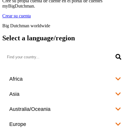
Cree su propia cuenta de cliente en el portal de clientes
myBigDutchman.
Crear su cuenta
Big Dutchman worldwide
Select a language/region
Africa
Algeria
Asia
العربية
Afghanistan
Australia/Oceania
Angola
English
www.bigdutchman.co.za
Australia
Europe
Bangladesh
Benin
www.bigdutchman.asia