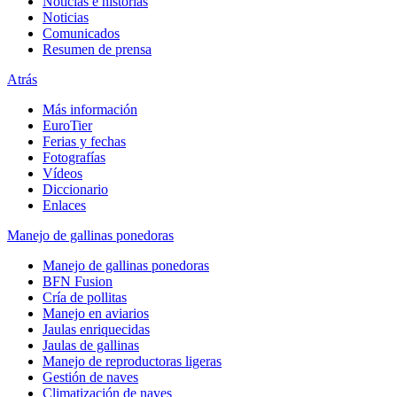
Noticias e historias
Noticias
Comunicados
Resumen de prensa
Atrás
Más información
EuroTier
Ferias y fechas
Fotografías
Vídeos
Diccionario
Enlaces
Manejo de gallinas ponedoras
Manejo de gallinas ponedoras
BFN Fusion
Cría de pollitas
Manejo en aviarios
Jaulas enriquecidas
Jaulas de gallinas
Manejo de reproductoras ligeras
Gestión de naves
Climatización de naves