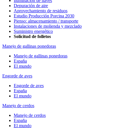
Iluminación de naves
Depuración de aire
Aprovechamiento de residuos
Estudio Producción Porcina 2030
Pienso: almacenamiento / transporte
Instalaciones de molienda y mezclado
Suministro energético
Solicitud de folletos
Manejo de gallinas ponedoras
Manejo de gallinas ponedoras
España
El mundo
Engorde de aves
Engorde de aves
España
El mundo
Manejo de cerdos
Manejo de cerdos
España
El mundo