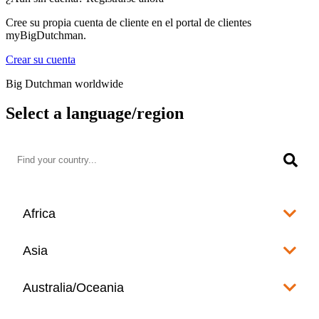
Cree su propia cuenta de cliente en el portal de clientes
myBigDutchman.
Crear su cuenta
Big Dutchman worldwide
Select a language/region
Africa
Algeria
Asia
العربية
Afghanistan
Australia/Oceania
Angola
English
www.bigdutchman.co.za
Australia