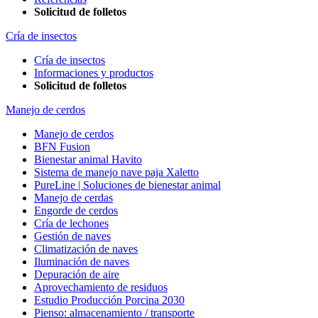
Solicitud de folletos
Cría de insectos
Cría de insectos
Informaciones y productos
Solicitud de folletos
Manejo de cerdos
Manejo de cerdos
BFN Fusion
Bienestar animal Havito
Sistema de manejo nave paja Xaletto
PureLine | Soluciones de bienestar animal
Manejo de cerdas
Engorde de cerdos
Cría de lechones
Gestión de naves
Climatización de naves
Iluminación de naves
Depuración de aire
Aprovechamiento de residuos
Estudio Producción Porcina 2030
Pienso: almacenamiento / transporte