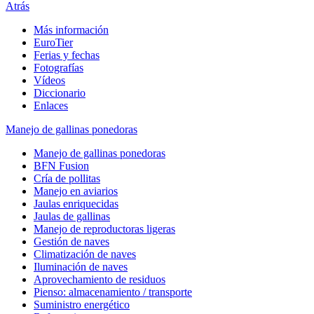
Atrás
Más información
EuroTier
Ferias y fechas
Fotografías
Vídeos
Diccionario
Enlaces
Manejo de gallinas ponedoras
Manejo de gallinas ponedoras
BFN Fusion
Cría de pollitas
Manejo en aviarios
Jaulas enriquecidas
Jaulas de gallinas
Manejo de reproductoras ligeras
Gestión de naves
Climatización de naves
Iluminación de naves
Aprovechamiento de residuos
Pienso: almacenamiento / transporte
Suministro energético