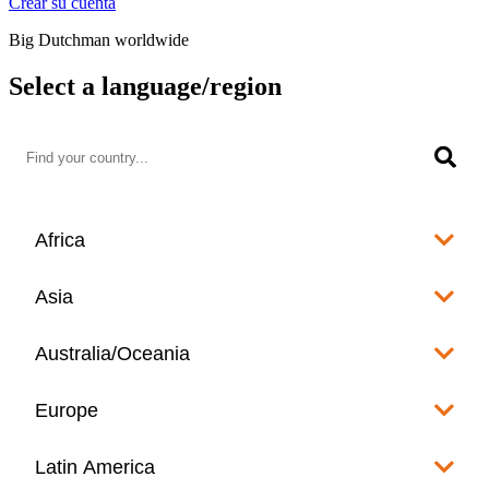
Crear su cuenta
Big Dutchman worldwide
Select a language/region
Africa
Algeria
Asia
العربية
Afghanistan
Australia/Oceania
Angola
English
www.bigdutchman.co.za
Australia
Europe
Bangladesh
Benin
www.bigdutchman.asia
www.bigdutchman.asia
Français
Albania
Latin America
Fiji
Bhutan
English