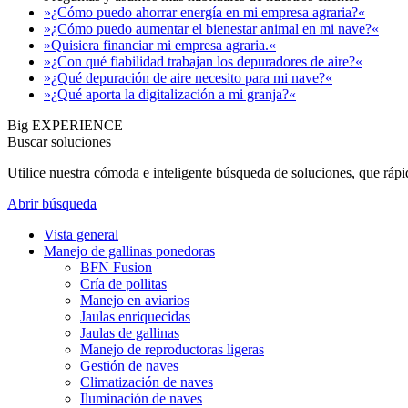
»¿Cómo puedo ahorrar energía en mi empresa agraria?«
»¿Cómo puedo aumentar el bienestar animal en mi nave?«
»Quisiera financiar mi empresa agraria.«
»¿Con qué fiabilidad trabajan los depuradores de aire?«
»¿Qué depuración de aire necesito para mi nave?«
»¿Qué aporta la digitalización a mi granja?«
Big EXPERIENCE
Buscar soluciones
Utilice nuestra cómoda e inteligente búsqueda de soluciones, que ráp
Abrir búsqueda
Vista general
Manejo de gallinas ponedoras
BFN Fusion
Cría de pollitas
Manejo en aviarios
Jaulas enriquecidas
Jaulas de gallinas
Manejo de reproductoras ligeras
Gestión de naves
Climatización de naves
Iluminación de naves