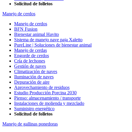
Solicitud de folletos
Manejo de cerdos
Manejo de cerdos
BFN Fusion
Bienestar animal Havito
Sistema de manejo nave paja Xaletto
PureLine | Soluciones de bienestar animal
Manejo de cerdas
Engorde de cerdos
Cría de lechones
Gestión de naves
Climatización de naves
Iluminación de naves
Depuración de aire
Aprovechamiento de residuos
Estudio Producción Porcina 2030
Pienso: almacenamiento / transporte
Instalaciones de molienda y mezclado
Suministro energético
Solicitud de folletos
Manejo de gallinas ponedoras