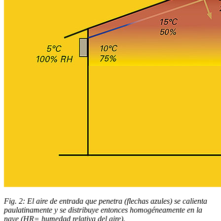
Fig. 2: El aire de entrada que penetra (flechas azules) se calienta
paulatinamente y se distribuye entonces homogéneamente en la
nave (HR= humedad relativa del aire).