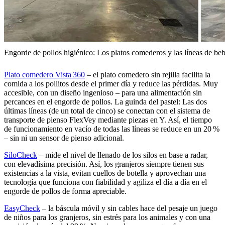
Engorde de pollos higiénico: Los platos comederos y las líneas de beb
Plato comedero Vista 360
– el plato comedero sin rejilla facilita la
comida a los pollitos desde el primer día y reduce las pérdidas. Muy
accesible, con un diseño ingenioso – para una alimentación sin
percances en el engorde de pollos. La guinda del pastel: Las dos
últimas líneas (de un total de cinco) se conectan con el sistema de
transporte de pienso FlexVey mediante piezas en Y. Así, el tiempo
de funcionamiento en vacío de todas las líneas se reduce en un 20 %
– sin ni un sensor de pienso adicional.
SiloCheck
– mide el nivel de llenado de los silos en base a radar,
con elevadísima precisión. Así, los granjeros siempre tienen sus
existencias a la vista, evitan cuellos de botella y aprovechan una
tecnología que funciona con fiabilidad y agiliza el día a día en el
engorde de pollos de forma apreciable.
EasyCheck
– la báscula móvil y sin cables hace del pesaje un juego
de niños para los granjeros, sin estrés para los animales y con una