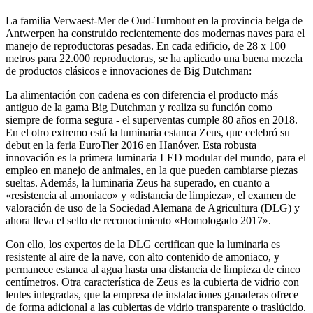
La familia Verwaest-Mer de Oud-Turnhout en la provincia belga de
Antwerpen ha construido recientemente dos modernas naves para el
manejo de reproductoras pesadas. En cada edificio, de 28 x 100
metros para 22.000 reproductoras, se ha aplicado una buena mezcla
de productos clásicos e innovaciones de Big Dutchman:
La alimentación con cadena es con diferencia el producto más
antiguo de la gama Big Dutchman y realiza su función como
siempre de forma segura - el superventas cumple 80 años en 2018.
En el otro extremo está la luminaria estanca Zeus, que celebró su
debut en la feria EuroTier 2016 en Hanóver. Esta robusta
innovación es la primera luminaria LED modular del mundo, para el
empleo en manejo de animales, en la que pueden cambiarse piezas
sueltas. Además, la luminaria Zeus ha superado, en cuanto a
«resistencia al amoniaco» y «distancia de limpieza», el examen de
valoración de uso de la Sociedad Alemana de Agricultura (DLG) y
ahora lleva el sello de reconocimiento «Homologado 2017».
Con ello, los expertos de la DLG certifican que la luminaria es
resistente al aire de la nave, con alto contenido de amoniaco, y
permanece estanca al agua hasta una distancia de limpieza de cinco
centímetros. Otra característica de Zeus es la cubierta de vidrio con
lentes integradas, que la empresa de instalaciones ganaderas ofrece
de forma adicional a las cubiertas de vidrio transparente o traslúcido.