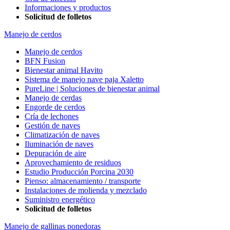
Informaciones y productos
Solicitud de folletos
Manejo de cerdos
Manejo de cerdos
BFN Fusion
Bienestar animal Havito
Sistema de manejo nave paja Xaletto
PureLine | Soluciones de bienestar animal
Manejo de cerdas
Engorde de cerdos
Cría de lechones
Gestión de naves
Climatización de naves
Iluminación de naves
Depuración de aire
Aprovechamiento de residuos
Estudio Producción Porcina 2030
Pienso: almacenamiento / transporte
Instalaciones de molienda y mezclado
Suministro energético
Solicitud de folletos
Manejo de gallinas ponedoras