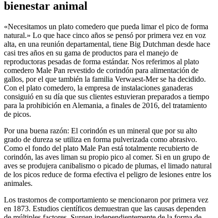
bienestar animal
«Necesitamos un plato comedero que pueda limar el pico de forma
natural.» Lo que hace cinco años se pensó por primera vez en voz
alta, en una reunión departamental, tiene Big Dutchman desde hace
casi tres años en su gama de productos para el manejo de
reproductoras pesadas de forma estándar. Nos referimos al plato
comedero Male Pan revestido de corindón para alimentación de
gallos, por el que también la familia Verwaest-Mer se ha decidido.
Con el plato comedero, la empresa de instalaciones ganaderas
consiguió en su día que sus clientes estuvieran preparados a tiempo
para la prohibición en Alemania, a finales de 2016, del tratamiento
de picos.
Por una buena razón: El corindón es un mineral que por su alto
grado de dureza se utiliza en forma pulverizada como abrasivo.
Como el fondo del plato Male Pan está totalmente recubierto de
corindón, las aves liman su propio pico al comer. Si en un grupo de
aves se produjera canibalismo o picado de plumas, el limado natural
de los picos reduce de forma efectiva el peligro de lesiones entre los
animales.
Los trastornos de comportamiento se mencionaron por primera vez
en 1873. Estudios científicos demuestran que las causas dependen
de múltiples factores. Surgen independientemente de la forma de