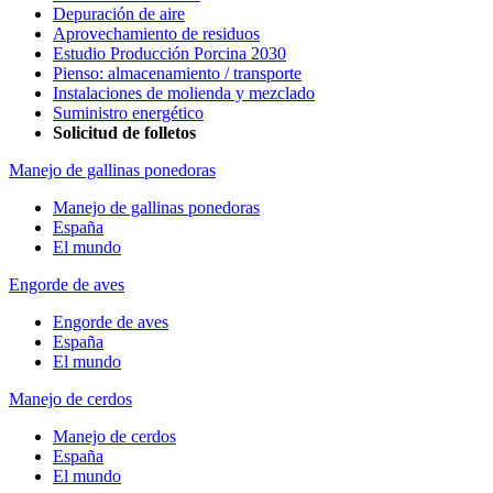
Depuración de aire
Aprovechamiento de residuos
Estudio Producción Porcina 2030
Pienso: almacenamiento / transporte
Instalaciones de molienda y mezclado
Suministro energético
Solicitud de folletos
Manejo de gallinas ponedoras
Manejo de gallinas ponedoras
España
El mundo
Engorde de aves
Engorde de aves
España
El mundo
Manejo de cerdos
Manejo de cerdos
España
El mundo