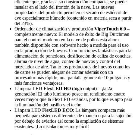
eficiente que, gracias a su construcción compacta, se puede
instalar en el lado del frontón de la nave. Las nuevas
propiedades del producto permiten el secado de estiércol de
ave especialmente húmedo (contenido en materia seca a partir
del 23%).
Ordenador de climatización y producción
ViperTouch 6.0
–
completamente nuevo: El modelo de éxito de Big Dutchman
para el control moderno en la nave de pollos está ahora
también disponible con software hecho a medida para el uso
en la producción de huevos. Con funciones fantásticas para la
alimentación de ponedoras, dosificación de caliza de conchas,
alarma de nivel de agua, conteo de huevos y control del
mezclador de aire. Tanto los productores de huevos como los
de carne se pueden alegrar de contar además con un
procesador más rápido, una pantalla grande de 10 pulgadas y
más funciones ventajosas.
Lámpara LED
FlexLED HO
(high output) – ¡la 2a
generación! El tubo luminoso posee un rendimiento cuatro
veces mayor que la FlexLED estándar, por lo que es apto para
la iluminación del pasillo y el techo.
Lánpara LED
FlexLED ECO
: La lámpara compacta más
pequeña para sistemas diferentes de manejo o para la sujeción
por debajo de aviarios así como la ampliación de sistemas
existentes. ¡La instalación es muy fácil!