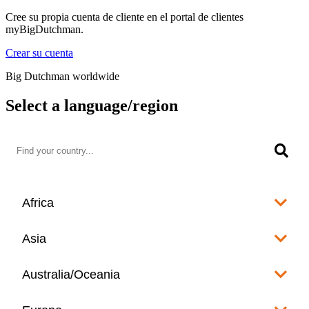
Cree su propia cuenta de cliente en el portal de clientes
myBigDutchman.
Crear su cuenta
Big Dutchman worldwide
Select a language/region
Africa
Algeria
Asia
العربية
Afghanistan
Australia/Oceania
Angola
English
www.bigdutchman.co.za
Australia