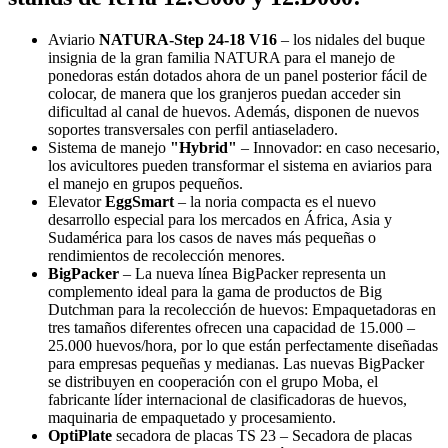
Aviario
NATURA-Step 24-18 V16
– los nidales del buque
insignia de la gran familia NATURA para el manejo de
ponedoras están dotados ahora de un panel posterior fácil de
colocar, de manera que los granjeros puedan acceder sin
dificultad al canal de huevos. Además, disponen de nuevos
soportes transversales con perfil antiaseladero.
Sistema de manejo
"Hybrid"
– Innovador: en caso necesario,
los avicultores pueden transformar el sistema en aviarios para
el manejo en grupos pequeños.
Elevator
EggSmart
– la noria compacta es el nuevo
desarrollo especial para los mercados en África, Asia y
Sudamérica para los casos de naves más pequeñas o
rendimientos de recolección menores.
BigPacker
– La nueva línea BigPacker representa un
complemento ideal para la gama de productos de Big
Dutchman para la recolección de huevos: Empaquetadoras en
tres tamaños diferentes ofrecen una capacidad de 15.000 –
25.000 huevos/hora, por lo que están perfectamente diseñadas
para empresas pequeñas y medianas. Las nuevas BigPacker
se distribuyen en cooperación con el grupo Moba, el
fabricante líder internacional de clasificadoras de huevos,
maquinaria de empaquetado y procesamiento.
OptiPlate
secadora de placas TS 23 – Secadora de placas